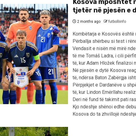
Kosova mposhtet n
tjetër në pjesën e 
2 months ago
futbolliinfo
Kombëtarja e Kosovës është mp
Përballja shërbeu si test i rë
Vendasit e nisën më mirë nde
të me Tomáš Ladra, i cili përf
të, kur Adam Hložek finalizoi 
Në pjesën e dytë Kosova reago
të, ndërsa Baton Zabërgja ish
Përpjekjet e Dardanëve u shp
të, kur Lindon Emërllahu reali
Deri në fund të takimit pati ra
Kjo ndeshje shënoi edhe debut
Kosova do ta zhvillojë ndeshj