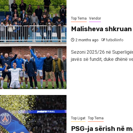
Top Tema
Vendor
Malisheva shkruan 
2 months ago
futbolliinfo
Sezoni 2025/26 në Superligën
javës së fundit, duke dhënë ve
Top Ligat
Top Tema
PSG-ja sërish në m