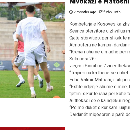
Nivokazi e Matoshi
2 months ago
futbolliinfo
Kombëtarja e Kosovës ka zhvil
Seanca stërvitore u zhvillua m
Gjatë stërvitjes, për shkak të
Atmosfera në kampin dardan mb
“Krenari shumë e madhe për mua
Sulmuesi 26-
vjeçar i Sionit në Zvicër thek
“Trajneri na ka thënë se duhe
Edhe Valmir Matoshi, i cili po
“Është ndjenjë shumë e mirë, të
tjetrin, sikur të isha për kohë
Ai theksoi se e ka ndjekur rr
“Po më duket sikur kam luajtur
Dardanët miqësoren e parë do 