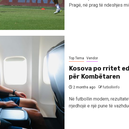
Pragë, në prag të ndeshjes mi
Top Tema
Vendor
Kosova po rritet e
për Kombëtaren
2 months ago
futbolliinfo
Në futbollin modern, rezultat
rrjedhojë e një pune të vazhdu