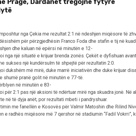
ë Pragë, Dardanët tregojnë fytyrë
dytë
oshtur nga Çekia me rezultat 2:1 në ndeshjen miqësore të zhvil
ndësishëm për përzgjedhësin Franco Foda dhe stafin e tij në kuad
shjen dhe kaluan në epërsi në minutën e 12-
itoi nga një situatë e krijuar brenda zonës. Çekët e dyfishuan ava
me sukses një kundërsulm të shpejtë për rezultatin 2:0.
i dukshëm më mirë, duke marrë iniciativën dhe duke krijuar dis
te shumë pranë golit në minutën e 77-të.
ërblyen në minutën e 83-
zoi për 2:1 pas një aksioni të ndërtuar mirë nga skuadra jonë. Në 
ste në të dyja anët, por rezultati mbeti i pandryshuar.
imin me fanellën e Kosovës për Valmir Matoshin dhe Rilind Nivok
en e radhës miqësore më 7 qershor në stadiumin “Fadil Vokrri”, k