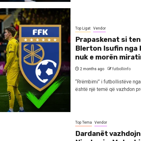
Top Ligat
Vendor
Prapaskenat si tent
Blerton Isufin nga 
nuk e morën miratim
2 months ago
futbolliinfo
“Rrëmbimi” i futbollistëve n
është një temë që vazhdon pr
Top Tema
Vendor
Dardanët vazhdojnë