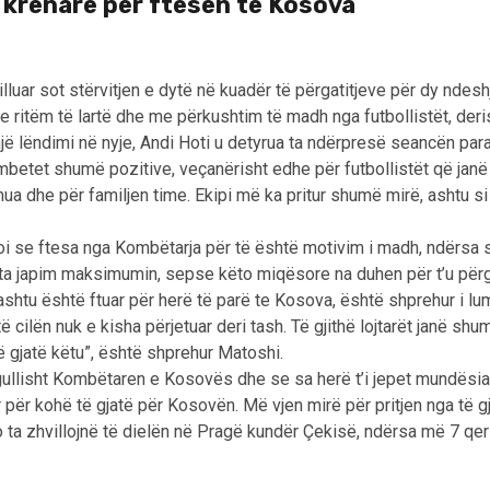
 krenarë për ftesën te Kosova
luar sot stërvitjen e dytë në kuadër të përgatitjeve për dy nde
e ritëm të lartë dhe me përkushtim të madh nga futbollistët, deri
 një lëndimi në nyje, Andi Hoti u detyrua ta ndërpresë seancën pa
etet shumë pozitive, veçanërisht edhe për futbollistët që janë 
 dhe për familjen time. Ekipi më ka pritur shumë mirë, ashtu si 
soi se ftesa nga Kombëtarja për të është motivim i madh, ndërsa 
t ta japim maksimumin, sepse këto miqësore na duhen për t’u përg
 ashtu është ftuar për herë të parë te Kosova, është shprehur i l
 cilën nuk e kisha përjetuar deri tash. Të gjithë lojtarët janë sh
 të gjatë këtu”, është shprehur Matoshi.
egullisht Kombëtaren e Kosovës dhe se sa herë t’i jepet mundësia
 për kohë të gjatë për Kosovën. Më vjen mirë për pritjen nga të g
ta zhvillojnë të dielën në Pragë kundër Çekisë, ndërsa më 7 qer