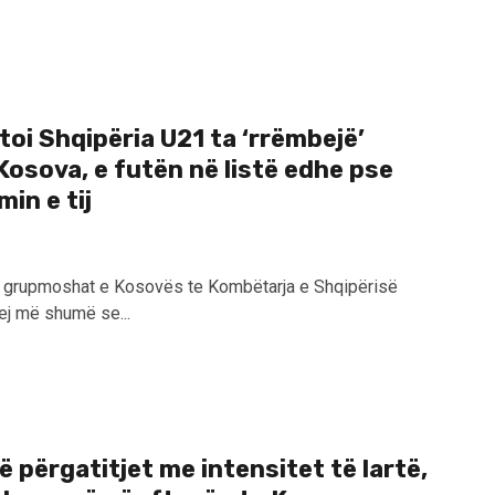
oi Shqipëria U21 ta ‘rrëmbejë’
Kosova, e futën në listë edhe pse
in e tij
ga grupmoshat e Kosovës te Kombëtarja e Shqipërisë
ej më shumë se...
 përgatitjet me intensitet të lartë,