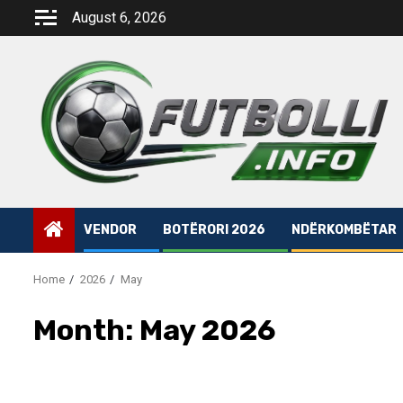
Skip
August 6, 2026
to
content
VENDOR
BOTËRORI 2026
NDËRKOMBËTAR
Home
2026
May
Month:
May 2026