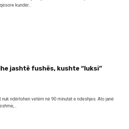
qësore kundër...
dhe jashtë fushës, kushte “luksi”
et nuk ndërtohen vetëm në 90 minutat e ndeshjes. Ato janë
eshme,...