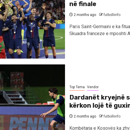
në finale
2 months ago
futbolliinfo
Paris Saint-Germaini e ka fitu
Skuadra franceze e mposhti Ar
Top Tema
Vendor
Dardanët kryejnë s
kërkon lojë të gux
2 months ago
futbolliinfo
Kombëtarja e Kosovës ka zhvil