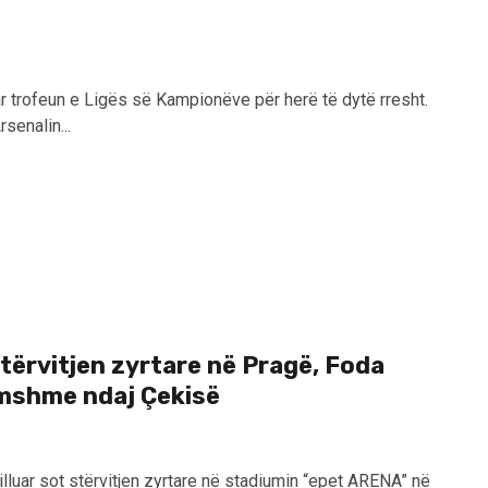
ar trofeun e Ligës së Kampionëve për herë të dytë rresht.
senalin...
tërvitjen zyrtare në Pragë, Foda
imshme ndaj Çekisë
luar sot stërvitjen zyrtare në stadiumin “epet ARENA” në