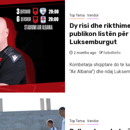
Top Tema
Vendor
Dy risi dhe rikthi
publikon listën për
Luksemburgut
2 months ago
futbolliinfo
Kombëtarja shqiptare do të lua
“Air Albania”) dhe ndaj Luksemb
Top Tema
Vendor