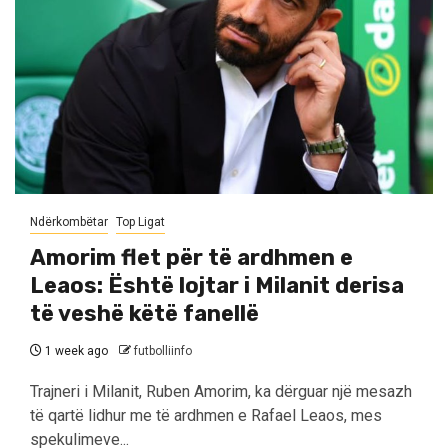
Ndërkombëtar
Top Ligat
Amorim flet për të ardhmen e
Leaos: Është lojtar i Milanit derisa
të veshë këtë fanellë
1 week ago
futbolliinfo
Trajneri i Milanit, Ruben Amorim, ka dërguar një mesazh
të qartë lidhur me të ardhmen e Rafael Leaos, mes
spekulimeve...