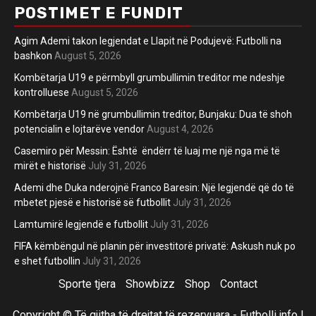
POSTIMET E FUNDIT
Agim Ademi takon legjendat e Llapit në Podujevë: Futbolli na
bashkon
August 5, 2026
Kombëtarja U19 e përmbyll grumbullimin treditor me ndeshje
kontrolluese
August 5, 2026
Kombëtarja U19 në grumbullimin treditor, Bunjaku: Dua të shoh
potencialin e lojtarëve vendor
August 4, 2026
Casemiro për Messin: Është ëndërr të luaj me një nga më të
mirët e historisë
July 31, 2026
Ademi dhe Duka nderojnë Franco Baresin: Një legjendë që do të
mbetet pjesë e historisë së futbollit
July 31, 2026
Lamtumirë legjendë e futbollit
July 31, 2026
FIFA këmbëngul në planin për investitorë privatë: Askush nuk po
e shet futbollin
July 31, 2026
Sporte tjera
Showbizz
Shop
Contact
Copyright © Të gjitha të drejtat të rezervuara - Futbolli.info
|