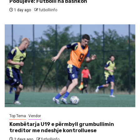
Podujevë: Futbolli na bashkon
1 day ago
futbolliinfo
Top Tema
Vendor
Kombëtarja U19 e përmbyll grumbullimin
treditor me ndeshje kontrolluese
2 days ago
futbolliinfo