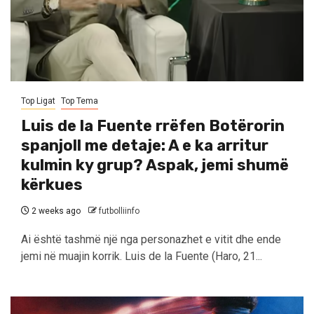
Top Ligat
Top Tema
Luis de la Fuente rrëfen Botërorin
spanjoll me detaje: A e ka arritur
kulmin ky grup? Aspak, jemi shumë
kërkues
2 weeks ago
futbolliinfo
Ai është tashmë një nga personazhet e vitit dhe ende
jemi në muajin korrik. Luis de la Fuente (Haro, 21...