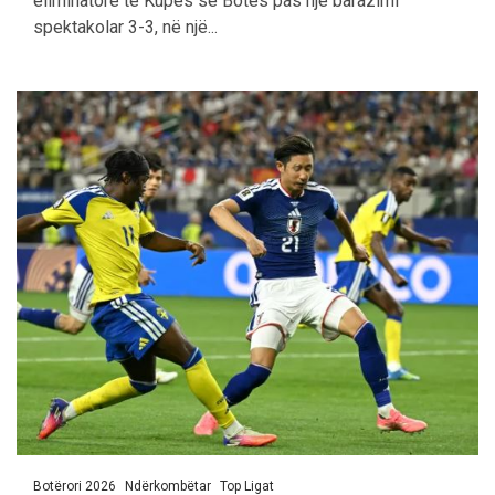
eliminatore të Kupës së Botës pas një barazimi
spektakolar 3-3, në një...
Botërori 2026
Ndërkombëtar
Top Ligat