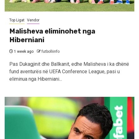
Top Ligat
Vendor
Malisheva eliminohet nga
Hiberniani
1 week ago
futbolliinfo
Pas Dukagjinit dhe Ballkanit, edhe Malisheva i ka dhënë
fund aventurës në UEFA Conference League, pasi u
eliminua nga Hiberniani...