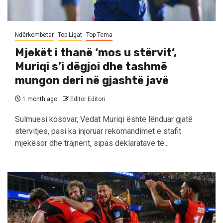
Ndërkombëtar
Top Ligat
Top Tema
Mjekët i thanë ‘mos u stërvit’,
Muriqi s’i dëgjoi dhe tashmë
mungon deri në gjashtë javë
1 month ago
Editor Editori
Sulmuesi kosovar, Vedat Muriqi është lënduar gjatë
stërvitjes, pasi ka injoruar rekomandimet e stafit
mjekësor dhe trajnerit, sipas deklaratave të...