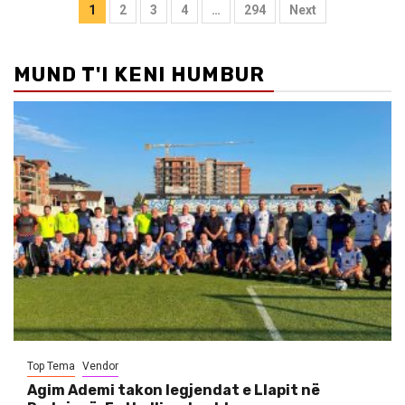
Posts
1
2
3
4
…
294
Next
pagination
MUND T'I KENI HUMBUR
Top Tema
Vendor
Agim Ademi takon legjendat e Llapit në