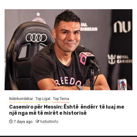
Ndërkombëtar
Top Ligat
Top Tema
Casemiro për Messin: Është ëndërr të luaj me
një nga më të mirët e historisë
7 days ago
futbolliinfo