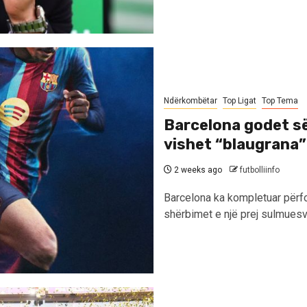
Ndërkombëtar
Top Ligat
Top Tema
Barcelona godet s
vishet “blaugrana”
2 weeks ago
futbolliinfo
Barcelona ka kompletuar përfor
shërbimet e një prej sulmuesv