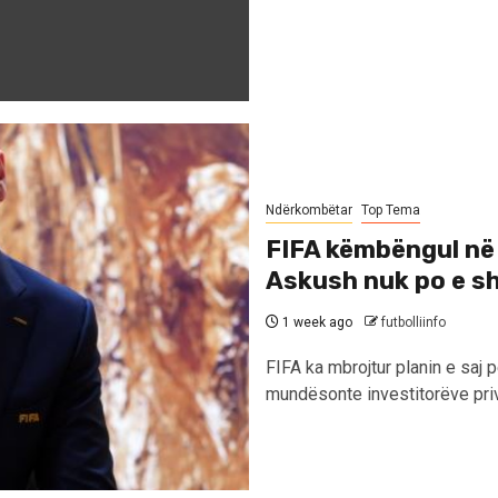
Ndërkombëtar
Top Tema
FIFA këmbëngul në p
Askush nuk po e sh
1 week ago
futbolliinfo
FIFA ka mbrojtur planin e saj pë
mundësonte investitorëve priv