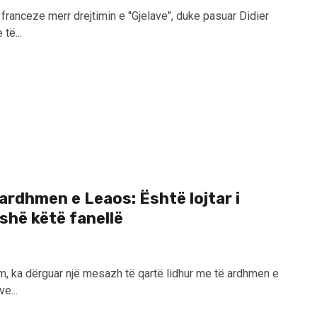
a franceze merr drejtimin e "Gjelave", duke pasuar Didier
të...
ardhmen e Leaos: Është lojtar i
eshë këtë fanellë
im, ka dërguar një mesazh të qartë lidhur me të ardhmen e
e...