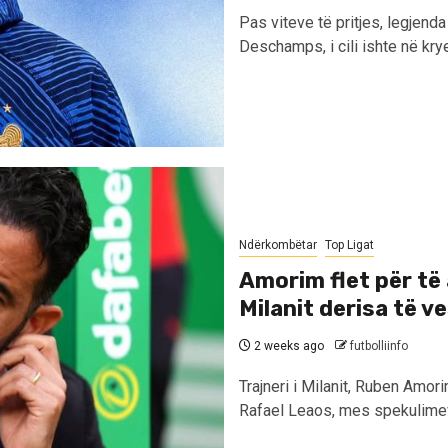
Pas viteve të pritjes, legjend
Deschamps, i cili ishte në krye 
Ndërkombëtar
Top Ligat
Amorim flet për të 
Milanit derisa të v
2 weeks ago
futbolliinfo
Trajneri i Milanit, Ruben Amor
Rafael Leaos, mes spekulimev