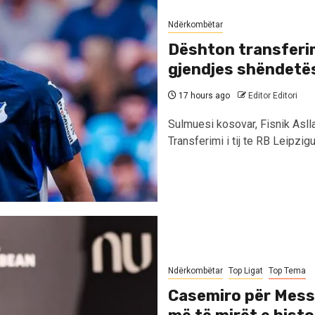
Ndërkombëtar
Dështon transferimi
gjendjes shëndetë
17 hours ago
Editor Editori
Sulmuesi kosovar, Fisnik Aslla
Transferimi i tij te RB Leipzigu
Ndërkombëtar
Top Ligat
Top Tema
Casemiro për Messi