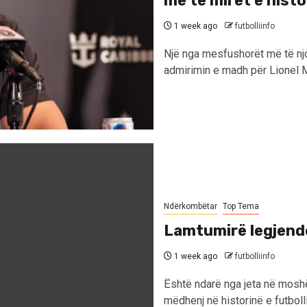
më të mirët e histo
1 week ago
futbolliinfo
Një nga mesfushorët më të njo
admirimin e madh për Lionel M
Ndërkombëtar
Top Tema
Lamtumirë legjendë
1 week ago
futbolliinfo
Është ndarë nga jeta në moshë
mëdhenj në historinë e futbolli