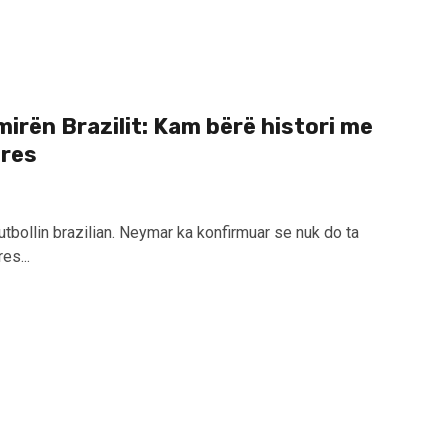
irën Brazilit: Kam bërë histori me
ares
tbollin brazilian. Neymar ka konfirmuar se nuk do ta
es...