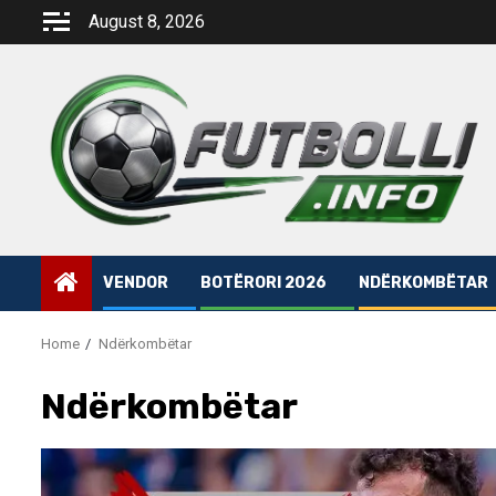
Skip
August 8, 2026
to
content
VENDOR
BOTËRORI 2026
NDËRKOMBËTAR
Home
Ndërkombëtar
Ndërkombëtar