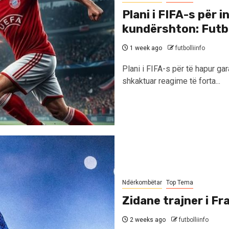
Plani i FIFA-s për 
kundërshton: Futbo
1 week ago
futbolliinfo
Plani i FIFA-s për të hapur ga
shkaktuar reagime të forta...
Ndërkombëtar
Top Tema
Zidane trajner i Fr
2 weeks ago
futbolliinfo