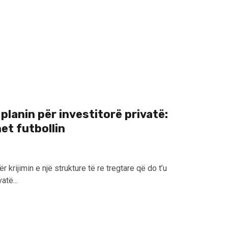
lanin për investitorë privatë:
et futbollin
r krijimin e një strukture të re tregtare që do t’u
atë...