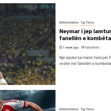
Ndërkombëtar
Top Tema
Neymar i jep lamtum
fanellën e kombët
1 week ago
futbolliinfo
Një epokë ka marrë fund për fu
veshë më fanellën e kombëtar
Ndërkombëtar
Top Tema