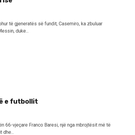
risë
hur të gjeneratës së fundit, Casemiro, ka zbuluar
essin, duke...
 e futbollit
n 66-vjeçare Franco Baresi, një nga mbrojtësit më të
t dhe...