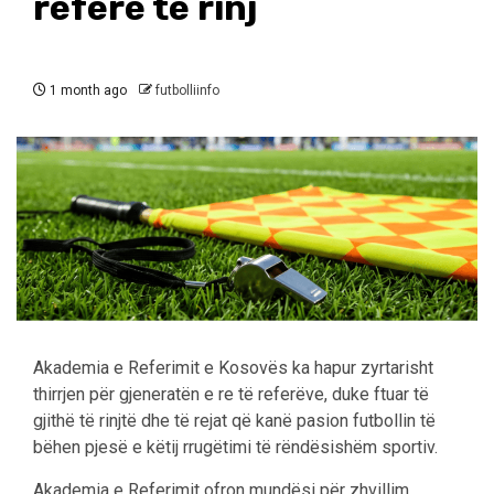
referë të rinj
1 month ago
futbolliinfo
Akademia e Referimit e Kosovës ka hapur zyrtarisht
thirrjen për gjeneratën e re të referëve, duke ftuar të
gjithë të rinjtë dhe të rejat që kanë pasion futbollin të
bëhen pjesë e këtij rrugëtimi të rëndësishëm sportiv.
Akademia e Referimit ofron mundësi për zhvillim