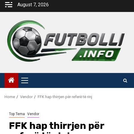
Skip
August 7, 2026
to
content
Primary
Menu
Home
Vendor
FFK hap thirrjen për referë të rinj
Top Tema
Vendor
FFK hap thirrjen për