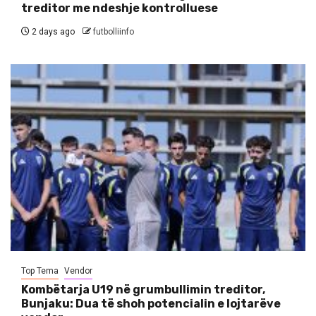
treditor me ndeshje kontrolluese
2 days ago
futbolliinfo
Top Tema
Vendor
Kombëtarja U19 në grumbullimin treditor,
Bunjaku: Dua të shoh potencialin e lojtarëve