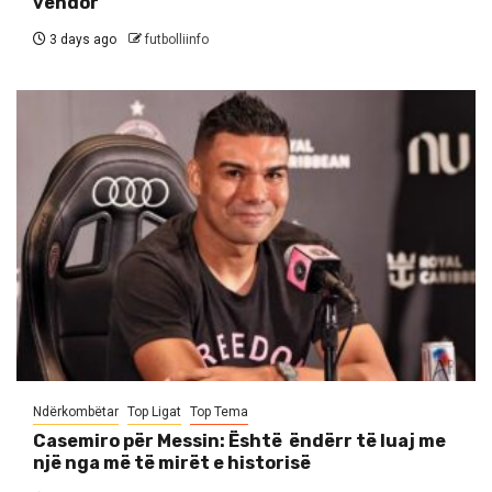
vendor
3 days ago
futbolliinfo
Ndërkombëtar
Top Ligat
Top Tema
Casemiro për Messin: Është ëndërr të luaj me
një nga më të mirët e historisë