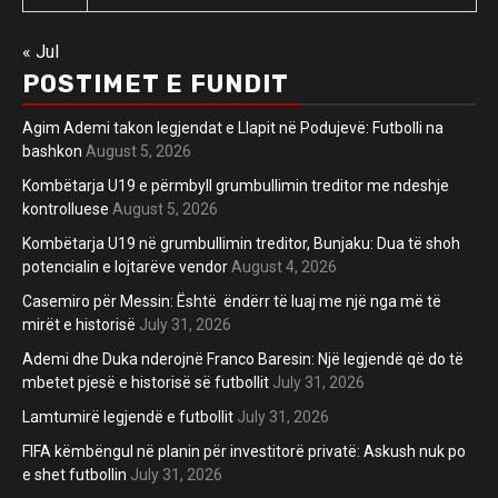
« Jul
POSTIMET E FUNDIT
Agim Ademi takon legjendat e Llapit në Podujevë: Futbolli na
bashkon
August 5, 2026
Kombëtarja U19 e përmbyll grumbullimin treditor me ndeshje
kontrolluese
August 5, 2026
Kombëtarja U19 në grumbullimin treditor, Bunjaku: Dua të shoh
potencialin e lojtarëve vendor
August 4, 2026
Casemiro për Messin: Është ëndërr të luaj me një nga më të
mirët e historisë
July 31, 2026
Ademi dhe Duka nderojnë Franco Baresin: Një legjendë që do të
mbetet pjesë e historisë së futbollit
July 31, 2026
Lamtumirë legjendë e futbollit
July 31, 2026
FIFA këmbëngul në planin për investitorë privatë: Askush nuk po
e shet futbollin
July 31, 2026