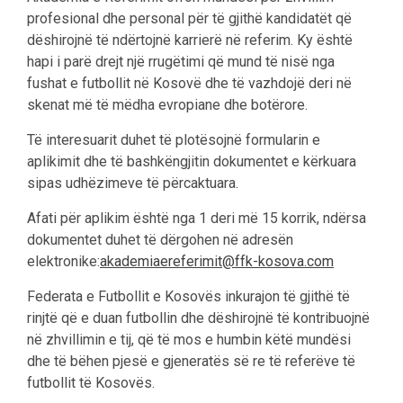
profesional dhe personal për të gjithë kandidatët që
dëshirojnë të ndërtojnë karrierë në referim. Ky është
hapi i parë drejt një rrugëtimi që mund të nisë nga
fushat e futbollit në Kosovë dhe të vazhdojë deri në
skenat më të mëdha evropiane dhe botërore.
Të interesuarit duhet të plotësojnë formularin e
aplikimit dhe të bashkëngjitin dokumentet e kërkuara
sipas udhëzimeve të përcaktuara.
Afati për aplikim është nga 1 deri më 15 korrik, ndërsa
dokumentet duhet të dërgohen në adresën
elektronike:
akademiaereferimit@ffk-kosova.com
Federata e Futbollit e Kosovës inkurajon të gjithë të
rinjtë që e duan futbollin dhe dëshirojnë të kontribuojnë
në zhvillimin e tij, që të mos e humbin këtë mundësi
dhe të bëhen pjesë e gjeneratës së re të referëve të
futbollit të Kosovës.