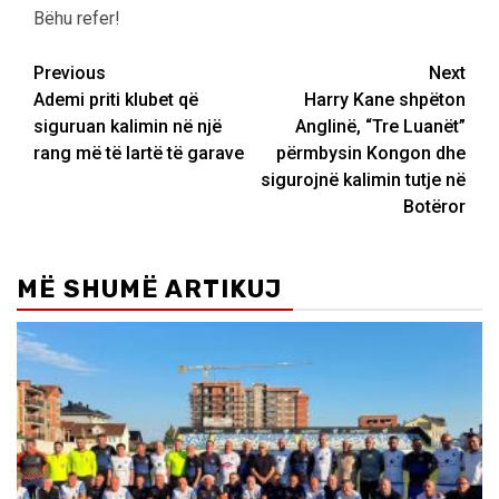
Bëhu refer!
Post
Previous
Next
Ademi priti klubet që
Harry Kane shpëton
navigation
siguruan kalimin në një
Anglinë, “Tre Luanët”
rang më të lartë të garave
përmbysin Kongon dhe
sigurojnë kalimin tutje në
Botëror
MË SHUMË ARTIKUJ