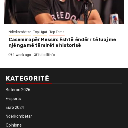
Ndërkombëtar
Top Ligat
Top Tema
Casemiro për Messin: Është ëndërr të luaj me
një nga më të mirët e historisë
1 week ago
futbolliinfo
KATEGORITË
Botërori 2026
E-sports
Euro 2024
Ndërkombëtar
Opinione