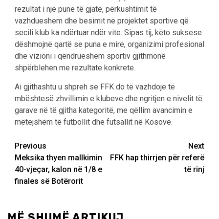
rezultat i një pune të gjatë, përkushtimit të
vazhdueshëm dhe besimit në projektet sportive që
secili klub ka ndërtuar ndër vite. Sipas tij, këto suksese
dëshmojnë qartë se puna e mirë, organizimi profesional
dhe vizioni i qëndrueshëm sportiv gjithmonë
shpërblehen me rezultate konkrete.
Ai gjithashtu u shpreh se FFK do të vazhdojë të
mbështesë zhvillimin e klubeve dhe ngritjen e nivelit të
garave në të gjitha kategoritë, me qëllim avancimin e
mëtejshëm të futbollit dhe futsallit në Kosovë.
Post
Previous
Next
Meksika thyen mallkimin
FFK hap thirrjen për referë
navigation
40-vjeçar, kalon në 1/8 e
të rinj
finales së Botërorit
MË SHUMË ARTIKUJ