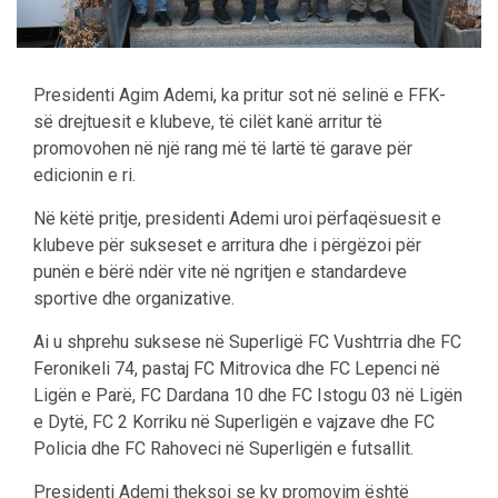
Presidenti Agim Ademi, ka pritur sot në selinë e FFK-
së drejtuesit e klubeve, të cilët kanë arritur të
promovohen në një rang më të lartë të garave për
edicionin e ri.
Në këtë pritje, presidenti Ademi uroi përfaqësuesit e
klubeve për sukseset e arritura dhe i përgëzoi për
punën e bërë ndër vite në ngritjen e standardeve
sportive dhe organizative.
Ai u shprehu suksese në Superligë FC Vushtrria dhe FC
Feronikeli 74, pastaj FC Mitrovica dhe FC Lepenci në
Ligën e Parë, FC Dardana 10 dhe FC Istogu 03 në Ligën
e Dytë, FC 2 Korriku në Superligën e vajzave dhe FC
Policia dhe FC Rahoveci në Superligën e futsallit.
Presidenti Ademi theksoi se ky promovim është