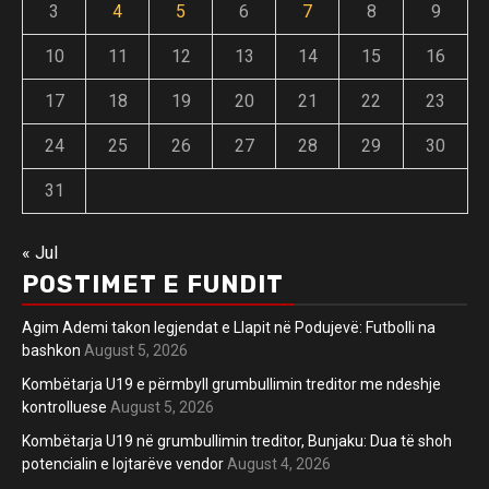
3
4
5
6
7
8
9
10
11
12
13
14
15
16
17
18
19
20
21
22
23
24
25
26
27
28
29
30
31
« Jul
POSTIMET E FUNDIT
Agim Ademi takon legjendat e Llapit në Podujevë: Futbolli na
bashkon
August 5, 2026
Kombëtarja U19 e përmbyll grumbullimin treditor me ndeshje
kontrolluese
August 5, 2026
Kombëtarja U19 në grumbullimin treditor, Bunjaku: Dua të shoh
potencialin e lojtarëve vendor
August 4, 2026