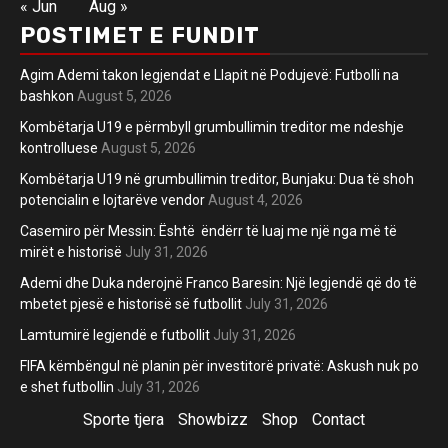
« Jun
Aug »
POSTIMET E FUNDIT
Agim Ademi takon legjendat e Llapit në Podujevë: Futbolli na
bashkon
August 5, 2026
Kombëtarja U19 e përmbyll grumbullimin treditor me ndeshje
kontrolluese
August 5, 2026
Kombëtarja U19 në grumbullimin treditor, Bunjaku: Dua të shoh
potencialin e lojtarëve vendor
August 4, 2026
Casemiro për Messin: Është ëndërr të luaj me një nga më të
mirët e historisë
July 31, 2026
Ademi dhe Duka nderojnë Franco Baresin: Një legjendë që do të
mbetet pjesë e historisë së futbollit
July 31, 2026
Lamtumirë legjendë e futbollit
July 31, 2026
FIFA këmbëngul në planin për investitorë privatë: Askush nuk po
e shet futbollin
July 31, 2026
Sporte tjera
Showbizz
Shop
Contact