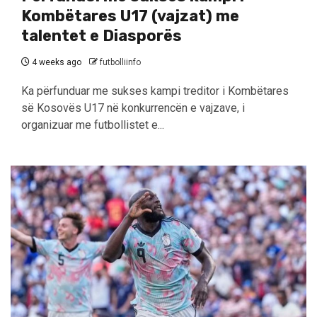
Kombëtares U17 (vajzat) me
talentet e Diasporës
4 weeks ago
futbolliinfo
Ka përfunduar me sukses kampi treditor i Kombëtares
së Kosovës U17 në konkurrencën e vajzave, i
organizuar me futbollistet e...