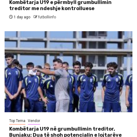
Kombëtarja U19 e përmbyll grumbullimin
treditor me ndeshje kontrolluese
1 day ago
futbolliinfo
Top Tema
Vendor
Kombëtarja U19 në grumbullimin treditor,
Bunjaku: Dua të shoh potencialin e lojtarëve