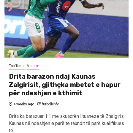
Top Tema
Vendor
Drita barazon ndaj Kaunas
Zalgirisit, gjithçka mbetet e hapur
për ndeshjen e kthimit
4 weeks ago
futbolliinfo
Drita ka barazuar 1:1 me skuadrën lituaneze të Zhalgiris
Kaunas në ndeshjen e parë të raundit të parë kualifikues
të...