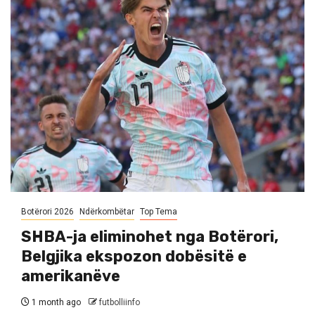
Botërori 2026
Ndërkombëtar
Top Tema
SHBA-ja eliminohet nga Botërori,
Belgjika ekspozon dobësitë e
amerikanëve
1 month ago
futbolliinfo