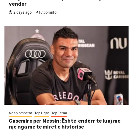
vendor
2 days ago
futbolliinfo
Ndërkombëtar
Top Ligat
Top Tema
Casemiro për Messin: Është ëndërr të luaj me
një nga më të mirët e historisë