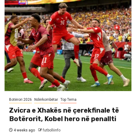
Botërori 2026
Ndërkombëtar
Top Tema
Zvicra e Xhakës në çerekfinale të
Botërorit, Kobel hero në penallti
4 weeks ago
futbolliinfo