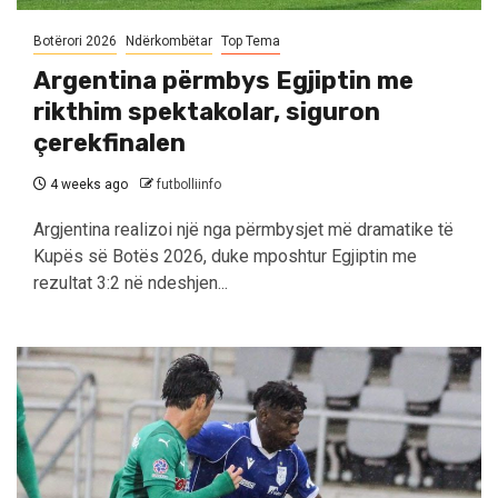
Botërori 2026
Ndërkombëtar
Top Tema
Argentina përmbys Egjiptin me
rikthim spektakolar, siguron
çerekfinalen
4 weeks ago
futbolliinfo
Argjentina realizoi një nga përmbysjet më dramatike të
Kupës së Botës 2026, duke mposhtur Egjiptin me
rezultat 3:2 në ndeshjen...