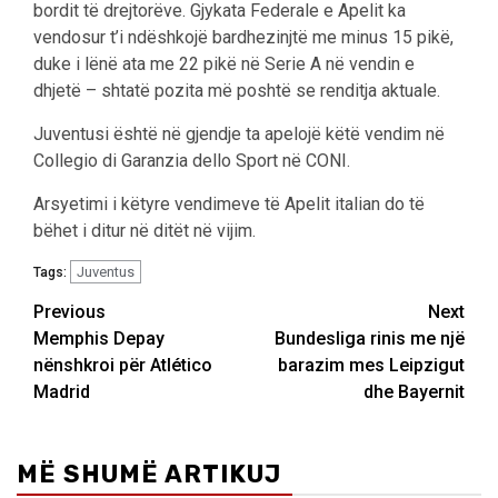
bordit të drejtorëve. Gjykata Federale e Apelit ka
vendosur t’i ndëshkojë bardhezinjtë me minus 15 pikë,
duke i lënë ata me 22 pikë në Serie A në vendin e
dhjetë – shtatë pozita më poshtë se renditja aktuale.
Juventusi është në gjendje ta apelojë këtë vendim në
Collegio di Garanzia dello Sport në CONI.
Arsyetimi i këtyre vendimeve të Apelit italian do të
bëhet i ditur në ditët në vijim.
Juventus
Tags:
Post
Previous
Next
Memphis Depay
Bundesliga rinis me një
navigation
nënshkroi për Atlético
barazim mes Leipzigut
Madrid
dhe Bayernit
MË SHUMË ARTIKUJ