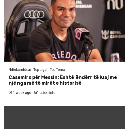
Ndërkombëtar
Top Ligat
Top Tema
Casemiro për Messin: Është ëndërr të luaj me
një nga më të mirët e historisë
1 week ago
futbolliinfo