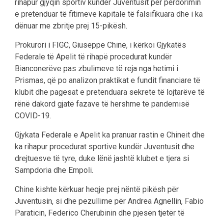
rihapur gjyqin sportiv kundër Juventusit për përdorimin
e pretenduar të fitimeve kapitale të falsifikuara dhe i ka
dënuar me zbritje prej 15-pikësh.
Prokurori i FIGC, Giuseppe Chine, i kërkoi Gjykatës
Federale të Apelit të rihapë procedurat kundër
Bianconerëve pas zbulimeve të reja nga hetimi i
Prismas, që po analizon praktikat e fundit financiare të
klubit dhe pagesat e pretenduara sekrete të lojtarëve të
rënë dakord gjatë fazave të hershme të pandemisë
COVID-19.
Gjykata Federale e Apelit ka pranuar rastin e Chineit dhe
ka rihapur procedurat sportive kundër Juventusit dhe
drejtuesve të tyre, duke lënë jashtë klubet e tjera si
Sampdoria dhe Empoli.
Chine kishte kërkuar heqje prej nëntë pikësh për
Juventusin, si dhe pezullime për Andrea Agnellin, Fabio
Paraticin, Federico Cherubinin dhe pjesën tjetër të