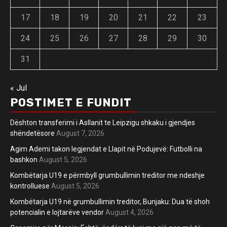
17
18
19
20
21
22
23
24
25
26
27
28
29
30
31
« Jul
POSTIMET E FUNDIT
Dështon transferimi i Asllanit te Leipzigu shkaku i gjendjes
shëndetësore
August 7, 2026
Agim Ademi takon legjendat e Llapit në Podujevë: Futbolli na
bashkon
August 5, 2026
Kombëtarja U19 e përmbyll grumbullimin treditor me ndeshje
kontrolluese
August 5, 2026
Kombëtarja U19 në grumbullimin treditor, Bunjaku: Dua të shoh
potencialin e lojtarëve vendor
August 4, 2026