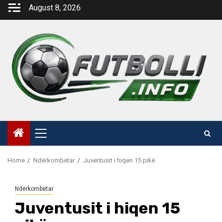
Skip
August 8, 2026
to
content
Primary
Menu
Home
Ndërkombëtar
Juventusit i hiqen 15 pikë
Ndërkombëtar
Juventusit i hiqen 15