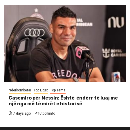
Ndërkombëtar
Top Ligat
Top Tema
Casemiro për Messin: Është ëndërr të luaj me
një nga më të mirët e historisë
7 days ago
futbolliinfo