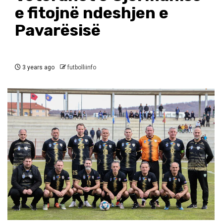
e fitojnë ndeshjen e
Pavarësisë
3 years ago
futbolliinfo