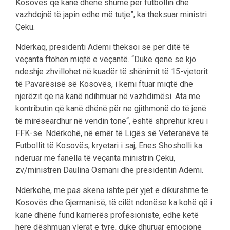
Kosovës që kanë dhënë shumë për futbollin dhe
vazhdojnë të japin edhe më tutje”, ka theksuar ministri
Çeku.
Ndërkaq, presidenti Ademi theksoi se për ditë të
veçanta ftohen miqtë e veçantë. “Duke qenë se kjo
ndeshje zhvillohet në kuadër të shënimit të 15-vjetorit
të Pavarësisë së Kosovës, i kemi ftuar miqtë dhe
njerëzit që na kanë ndihmuar në vazhdimësi. Ata me
kontributin që kanë dhënë për ne gjithmonë do të jenë
të mirëseardhur në vendin tonë“, është shprehur kreu i
FFK-së. Ndërkohë, në emër të Ligës së Veteranëve të
Futbollit të Kosovës, kryetari i saj, Enes Shosholli ka
nderuar me fanella të veçanta ministrin Çeku,
zv/ministren Daulina Osmani dhe presidentin Ademi.
Ndërkohë, më pas skena ishte për yjet e dikurshme të
Kosovës dhe Gjermanisë, të cilët ndonëse ka kohë që i
kanë dhënë fund karrierës profesioniste, edhe këtë
herë dëshmuan vlerat e tyre, duke dhuruar emocione