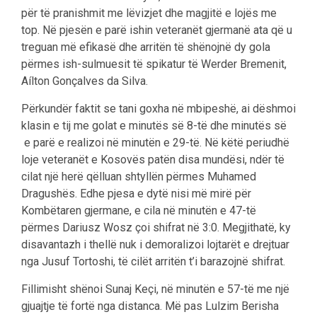
për të pranishmit me lëvizjet dhe magjitë e lojës me
top. Në pjesën e parë ishin veteranët gjermanë ata që u
treguan më efikasë dhe arritën të shënojnë dy gola
përmes ish-sulmuesit të spikatur të Werder Bremenit,
Aílton Gonçalves da Silva.
Përkundër faktit se tani goxha në mbipeshë, ai dëshmoi
klasin e tij me golat e minutës së 8-të dhe minutës së
e parë e realizoi në minutën e 29-të. Në këtë periudhë
loje veteranët e Kosovës patën disa mundësi, ndër të
cilat një herë qëlluan shtyllën përmes Muhamed
Dragushës. Edhe pjesa e dytë nisi më mirë për
Kombëtaren gjermane, e cila në minutën e 47-të
përmes Dariusz Wosz çoi shifrat në 3:0. Megjithatë, ky
disavantazh i thellë nuk i demoralizoi lojtarët e drejtuar
nga Jusuf Tortoshi, të cilët arritën t’i barazojnë shifrat.
Fillimisht shënoi Sunaj Keçi, në minutën e 57-të me një
gjuajtje të fortë nga distanca. Më pas Lulzim Berisha