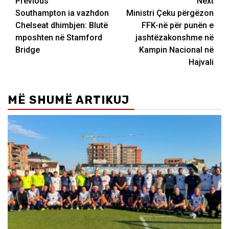
Post
Previous
Next
Southampton ia vazhdon
Ministri Çeku përgëzon
navigation
Chelseat dhimbjen: Blutë
FFK-në për punën e
mposhten në Stamford
jashtëzakonshme në
Bridge
Kampin Nacional në
Hajvali
MË SHUMË ARTIKUJ