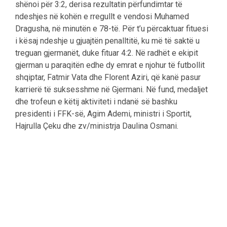
shënoi për 3:2, derisa rezultatin përfundimtar të
ndeshjes në kohën e rregullt e vendosi Muhamed
Dragusha, në minutën e 78-të. Për t’u përcaktuar fituesi
i kësaj ndeshje u gjuajtën penalltitë, ku më të saktë u
treguan gjermanët, duke fituar 4:2. Në radhët e ekipit
gjerman u paraqitën edhe dy emrat e njohur të futbollit
shqiptar, Fatmir Vata dhe Florent Aziri, që kanë pasur
karrierë të suksesshme në Gjermani. Në fund, medaljet
dhe trofeun e këtij aktiviteti i ndanë së bashku
presidenti i FFK-së, Agim Ademi, ministri i Sportit,
Hajrulla Çeku dhe zv/ministrja Daulina Osmani.