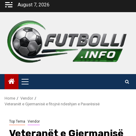
Skip
August 7, 2026
to
content
Primary
Menu
Home
Vendor
Veteranët e Gjermanisë e fitojnë ndeshjen e Pavarësisë
Top Tema
Vendor
Veteranët e Gjermanisë