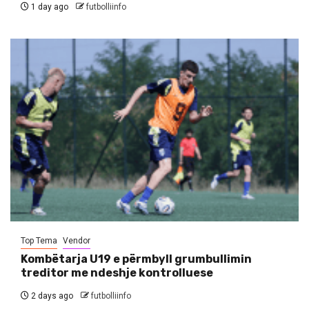
1 day ago
futbolliinfo
Top Tema
Vendor
Kombëtarja U19 e përmbyll grumbullimin
treditor me ndeshje kontrolluese
2 days ago
futbolliinfo