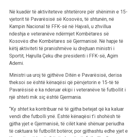
Në kuadër të aktiviteteve shtetërore për shënimin e 15-
vjetorit të Pavarësisë së Kosovës, të shtunën, në
Kampin Nacional të FFK-së në Hajvali, u zhvillua
ndeshja e veteranëve ndërmjet Kombëtares së
Kosovës dhe Kombëtares së Gjermanisë. Në hapje të
këtij aktiviteti të pranishmëve iu drejtuan ministri i
Sportit, Hajrulla Çeku dhe presidenti i FFK-së, Agim
Ademi.
Ministri ua uroj të gjithëve Ditën e Pavarësisë, derisa
theksoi se është kënaqësi që përvjetorin e 15-të të
Pavarësisë e ka nderuar ekipi i veteranëve të futbollit i
një shteti mik siç është Gjermania.
“Ky shtet ka kontribuar në të gjitha betejat që ka kaluar
vendi dhe futbolli ynë. Është kënaqësi t’i shohësh të
gjitha yjet e Gjermanisë, të cilët kanë shënuar periudha
të caktuara të futbollit botëror, por gjithashtu edhe yjet e