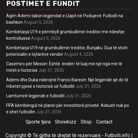
POSTIMET E FUNDIT
Agim Ademi takon legjendat e Llapit në Podujevë: Futbolli na
bashkon
August 5, 2026
Kombëtarja U19 e përmbyll grumbullimin treditor me ndeshje
kontrolluese
August 5, 2026
Kombëtarja U19 në grumbullimin treditor, Bunjaku: Dua të shoh
potencialin e lojtarëve vendor
August 4, 2026
Casemiro për Messin: Është ëndërr të luaj me një nga më të
mirët e historisë
July 31, 2026
Ademi dhe Duka nderojnë Franco Baresin: Një legjendë që do të
mbetet pjesë e historisë së futbollit
July 31, 2026
Lamtumirë legjendë e futbollit
July 31, 2026
FIFA këmbëngul në planin për investitorë privatë: Askush nuk po
e shet futbollin
July 31, 2026
Sporte tjera
Showbizz
Shop
Contact
Copyright © Të gjitha të drejtat të rezervuara - Futbolli.info
|