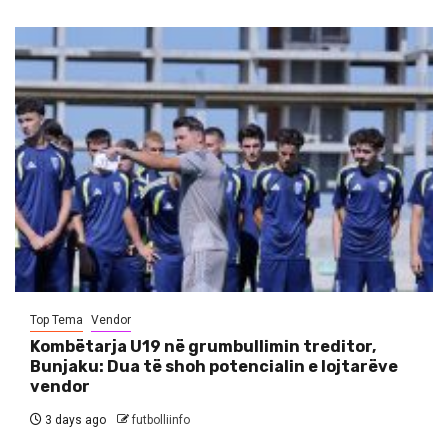
Top Tema
Vendor
Kombëtarja U19 në grumbullimin treditor,
Bunjaku: Dua të shoh potencialin e lojtarëve
vendor
3 days ago
futbolliinfo