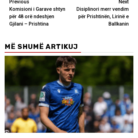
Post
Previous
Next
Komisioni i Garave shtyn
Disiplinori merr vendim
navigation
për 48 orë ndeshjen
për Prishtinën, Lirinë e
Gjilani – Prishtina
Ballkanin
MË SHUMË ARTIKUJ