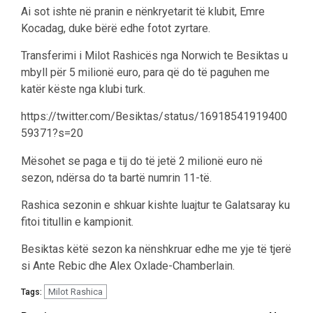
Ai sot ishte në pranin e nënkryetarit të klubit, Emre
Kocadag, duke bërë edhe fotot zyrtare.
Transferimi i Milot Rashicës nga Norwich te Besiktas u
mbyll për 5 milionë euro, para që do të paguhen me
katër këste nga klubi turk.
https://twitter.com/Besiktas/status/16918541919400
59371?s=20
Mësohet se paga e tij do të jetë 2 milionë euro në
sezon, ndërsa do ta bartë numrin 11-të.
Rashica sezonin e shkuar kishte luajtur te Galatsaray ku
fitoi titullin e kampionit.
Besiktas këtë sezon ka nënshkruar edhe me yje të tjerë
si Ante Rebic dhe Alex Oxlade-Chamberlain.
Milot Rashica
Tags: