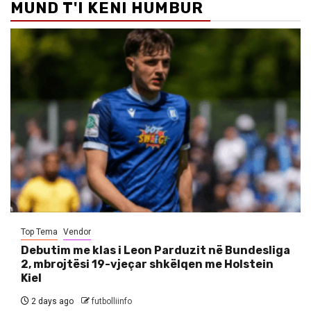
MUND T'I KENI HUMBUR
Top Tema
Vendor
Debutim me klas i Leon Parduzit në Bundesliga
2, mbrojtësi 19-vjeçar shkëlqen me Holstein
Kiel
2 days ago
futbolliinfo