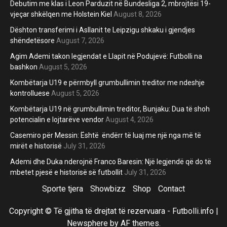
Debutim me klas i Leon Parduzit në Bundesliga 2, mbrojtësi 19-
vjeçar shkëlqen me Holstein Kiel
August 8, 2026
Dështon transferimi i Asllanit te Leipzigu shkaku i gjendjes
shëndetësore
August 7, 2026
Agim Ademi takon legjendat e Llapit në Podujevë: Futbolli na
bashkon
August 5, 2026
Kombëtarja U19 e përmbyll grumbullimin treditor me ndeshje
kontrolluese
August 5, 2026
Kombëtarja U19 në grumbullimin treditor, Bunjaku: Dua të shoh
potencialin e lojtarëve vendor
August 4, 2026
Casemiro për Messin: Është ëndërr të luaj me një nga më të
mirët e historisë
July 31, 2026
Ademi dhe Duka nderojnë Franco Baresin: Një legjendë që do të
mbetet pjesë e historisë së futbollit
July 31, 2026
Sporte tjera
Showbizz
Shop
Contact
Copyright © Të gjitha të drejtat të rezervuara - Futbolli.info
|
Newsphere
by AF themes.