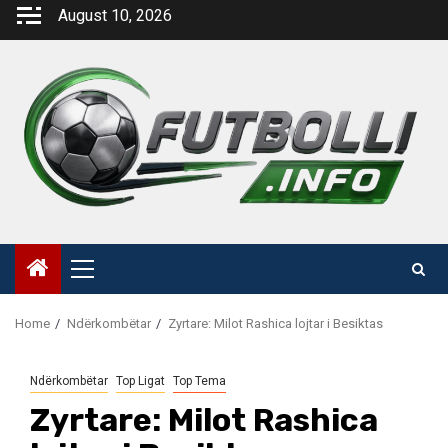
Skip
August 10, 2026
to
content
Primary
Menu
Home
Ndërkombëtar
Zyrtare: Milot Rashica lojtar i Besiktas
Ndërkombëtar
Top Ligat
Top Tema
Zyrtare: Milot Rashica