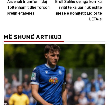
Arsenali triumfon ndaj
Eroll Salihu që nga korriku
navigation
Tottenhamit dhe forcon
i vitit të kaluar nuk është
kreun e tabelës
pjesë e Komitetit Ligjor të
UEFA-s
MË SHUMË ARTIKUJ