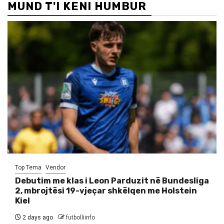
MUND T'I KENI HUMBUR
Top Tema
Vendor
Debutim me klas i Leon Parduzit në Bundesliga
2, mbrojtësi 19-vjeçar shkëlqen me Holstein
Kiel
2 days ago
futbolliinfo