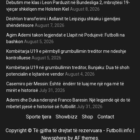
Debutim me klas i Leon Parduzit në Bundesliga 2, mbrojtësi 19-
vjeçar shkëlqen me Holstein Kiel
August 8, 2026
Dështon transferimi i Asllanit te Leipzigu shkaku i gjendjes
shëndetësore
August 7, 2026
Agim Ademi takon legjendat e Llapit në Podujevë: Futbolli na
bashkon
August 5, 2026
Kombëtarja U19 e përmbyll grumbullimin treditor me ndeshje
kontrolluese
August 5, 2026
Kombëtarja U19 në grumbullimin treditor, Bunjaku: Dua të shoh
potencialin e lojtarëve vendor
August 4, 2026
Casemiro për Messin: Është ëndërr të luaj me një nga më të
mirët e historisë
July 31, 2026
Ademi dhe Duka nderojnë Franco Baresin: Një legjendë që do të
mbetet pjesë e historisë së futbollit
July 31, 2026
Sporte tjera
Showbizz
Shop
Contact
Copyright © Të gjitha të drejtat të rezervuara - Futbolli.info
|
Newsphere
by AF themes.