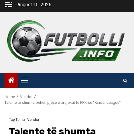
Skip
August 10, 2026
to
content
Primary
Menu
Home
Vendor
Talente të shumta bëhen pjesë e projektit të FFK-së “Kinder League”
Top Tema
Vendor
Talente të shumta