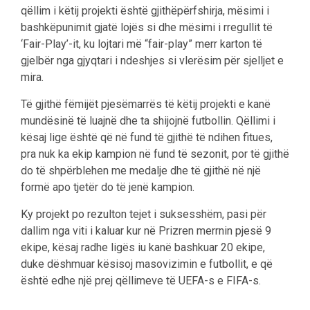
qëllim i këtij projekti është gjithëpërfshirja, mësimi i
bashkëpunimit gjatë lojës si dhe mësimi i rregullit të
‘Fair-Play’-it, ku lojtari më “fair-play” merr karton të
gjelbër nga gjyqtari i ndeshjes si vlerësim për sjelljet e
mira.
Të gjithë fëmijët pjesëmarrës të këtij projekti e kanë
mundësinë të luajnë dhe ta shijojnë futbollin. Qëllimi i
kësaj lige është që në fund të gjithë të ndihen fitues,
pra nuk ka ekip kampion në fund të sezonit, por të gjithë
do të shpërblehen me medalje dhe të gjithë në një
formë apo tjetër do të jenë kampion.
Ky projekt po rezulton tejet i suksesshëm, pasi për
dallim nga viti i kaluar kur në Prizren merrnin pjesë 9
ekipe, kësaj radhe ligës iu kanë bashkuar 20 ekipe,
duke dëshmuar kësisoj masovizimin e futbollit, e që
është edhe një prej qëllimeve të UEFA-s e FIFA-s.