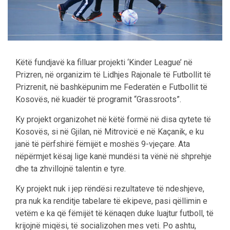
Këtë fundjavë ka filluar projekti ‘Kinder League’ në
Prizren, në organizim të Lidhjes Rajonale të Futbollit të
Prizrenit, në bashkëpunim me Federatën e Futbollit të
Kosovës, në kuadër të programit “Grassroots”.
Ky projekt organizohet në këtë formë në disa qytete të
Kosovës, si në Gjilan, në Mitrovicë e në Kaçanik, e ku
janë të përfshirë fëmijët e moshës 9-vjeçare. Ata
nëpërmjet kësaj lige kanë mundësi ta vënë në shprehje
dhe ta zhvillojnë talentin e tyre.
Ky projekt nuk i jep rëndësi rezultateve të ndeshjeve,
pra nuk ka renditje tabelare të ekipeve, pasi qëllimin e
vetëm e ka që fëmijët të kënaqen duke luajtur futboll, të
krijojnë miqësi, të socializohen mes veti. Po ashtu,