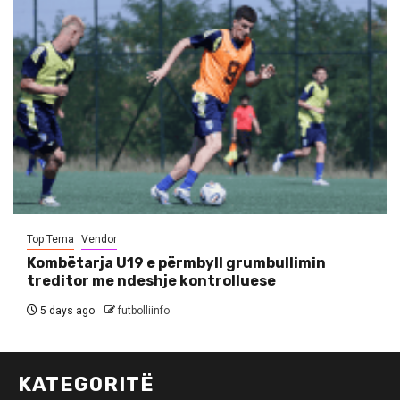
Top Tema
Vendor
Kombëtarja U19 e përmbyll grumbullimin
treditor me ndeshje kontrolluese
5 days ago
futbolliinfo
KATEGORITË