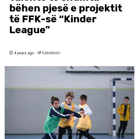
bëhen pjesë e projektit
të FFK-së “Kinder
League”
4 years ago
futbolliinfo