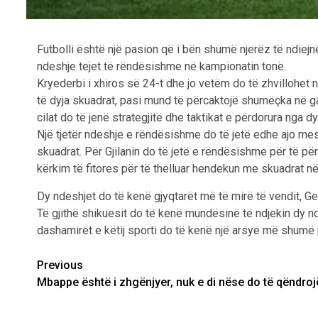
Futbolli është një pasion që i bën shumë njerëz të ndiejn
ndeshje tejet të rëndësishme në kampionatin tonë.
Kryederbi i xhiros së 24-t dhe jo vetëm do të zhvillohet 
të dyja skuadrat, pasi mund të përcaktojë shumëçka në ga
cilat do të jenë strategjitë dhe taktikat e përdorura nga d
Një tjetër ndeshje e rëndësishme do të jetë edhe ajo mes G
skuadrat. Për Gjilanin do të jetë e rëndësishme për të pë
kërkim të fitores për të thelluar hendekun me skuadrat në
Dy ndeshjet do të kenë gjyqtarët më të mirë të vendit, Gen
Të gjithë shikuesit do të kenë mundësinë të ndjekin dy ndes
dashamirët e këtij sporti do të kenë një arsye më shumë 
Post
Previous
Mbappe është i zhgënjyer, nuk e di nëse do të qëndroj
navigation