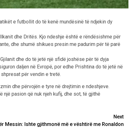
atikët e futbollit do të kenë mundësinë të ndjekin dy
allkanit dhe Dritës. Kjo ndeshje është e rëndësishme për
esante, dhe shumë shikues presin me padurim për të parë
jilanit dhe do të jetë një sfidë joshëse për të dyja
siguron daljen në Evropë, por edhe Prishtina do të jetë në
 shpresat për vendin e tretë.
lizmin dhe përvojën e tyre në drejtimin e ndeshjeve.
një pasion që nuk njeh kufij, dhe sot, të gjithë
Next
ër Messin: Ishte gjithmonë më e vështirë me Ronaldon