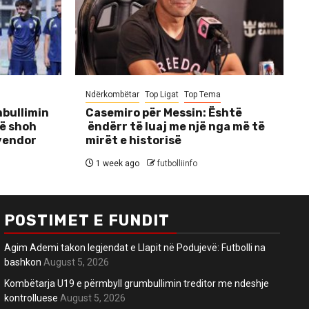
Ndërkombëtar
Top Ligat
Top Tema
bullimin
Casemiro për Messin: Është
të shoh
ëndërr të luaj me një nga më të
 vendor
mirët e historisë
1 week ago
futbolliinfo
POSTIMET E FUNDIT
Agim Ademi takon legjendat e Llapit në Podujevë: Futbolli na
bashkon
August 5, 2026
Kombëtarja U19 e përmbyll grumbullimin treditor me ndeshje
kontrolluese
August 5, 2026