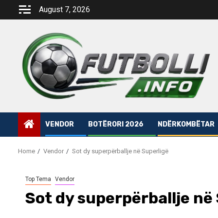
Skip
August 7, 2026
to
content
VENDOR
BOTËRORI 2026
NDËRKOMBËTAR
Home
Vendor
Sot dy superpërballje në Superligë
Top Tema
Vendor
Sot dy superpërballje në