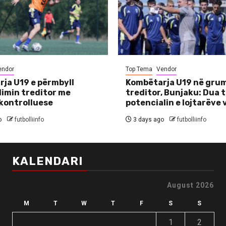
endor
Top Tema
Vendor
ja U19 e përmbyll
Kombëtarja U19 në grum
imin treditor me
treditor, Bunjaku: Dua 
kontrolluese
potencialin e lojtarëve
o
futbolliinfo
3 days ago
futbolliinfo
KALENDARI
August 2026
M
T
W
T
F
S
S
1
2