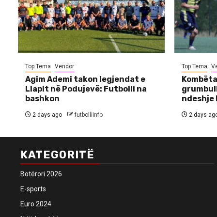
Top Tema
Vendor
Top Tema
V
Agim Ademi takon legjendat e
Kombëtar
Llapit në Podujevë: Futbolli na
grumbull
bashkon
ndeshje 
2 days ago
futbolliinfo
2 days ag
KATEGORITË
Botërori 2026
E-sports
Euro 2024