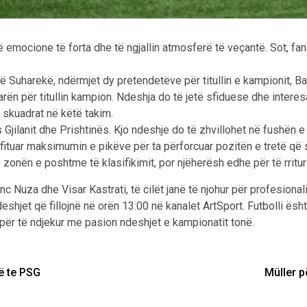
ë emocione të forta dhe të ngjallin atmosferë të veçantë. Sot, fan
në Suharekë, ndërmjet dy pretendetëve për titullin e kampionit, B
rën për titullin kampion. Ndeshja do të jetë sfiduese dhe inter
y skuadrat në këtë takim.
jilanit dhe Prishtinës. Kjo ndeshje do të zhvillohet në fushën e G
rfituar maksimumin e pikëve për ta përforcuar pozitën e tretë që 
 zonën e poshtme të klasifikimit, por njëherësh edhe për të rritur
c Nuza dhe Visar Kastrati, të cilët janë të njohur për profesiona
hjet që fillojnë në orën 13:00 në kanalet ArtSport. Futbolli është 
për të ndjekur me pasion ndeshjet e kampionatit tonë.
ë te PSG
Müller p