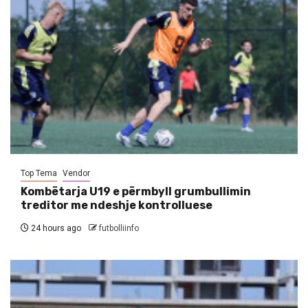
Top Tema
Vendor
Kombëtarja U19 e përmbyll grumbullimin
treditor me ndeshje kontrolluese
24 hours ago
futbolliinfo