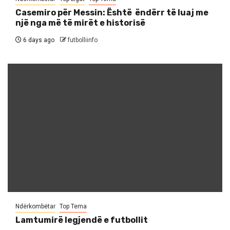
Casemiro për Messin: Është ëndërr të luaj me
një nga më të mirët e historisë
6 days ago
futbolliinfo
Ndërkombëtar
Top Tema
Lamtumirë legjendë e futbollit