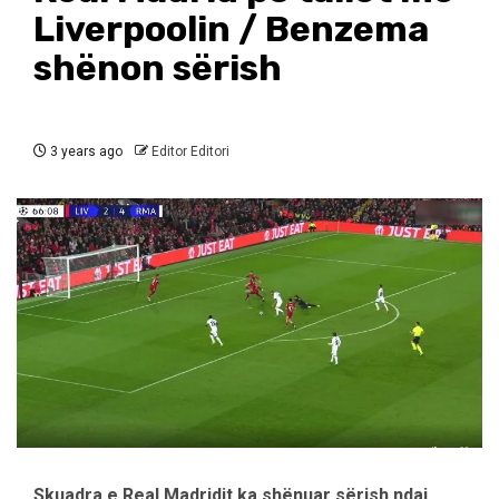
Liverpoolin / Benzema
shënon sërish
3 years ago
Editor Editori
Skuadra e Real Madridit ka shënuar sërish ndaj