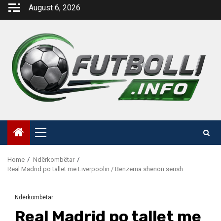
Skip
August 6, 2026
to
content
Primary
Menu
Home
Ndërkombëtar
Real Madrid po tallet me Liverpoolin / Benzema shënon sërish
Ndërkombëtar
Real Madrid po tallet me