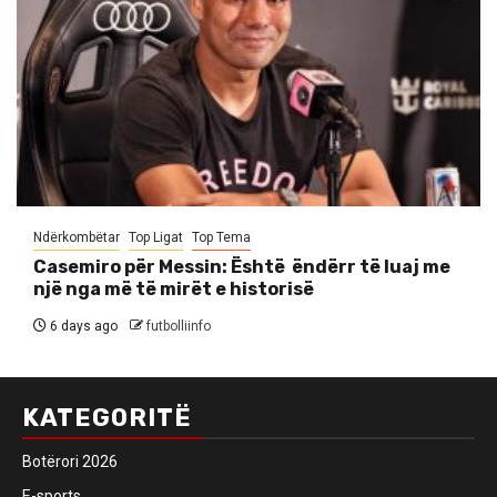
Ndërkombëtar
Top Ligat
Top Tema
Casemiro për Messin: Është ëndërr të luaj me
një nga më të mirët e historisë
6 days ago
futbolliinfo
KATEGORITË
Botërori 2026
E-sports