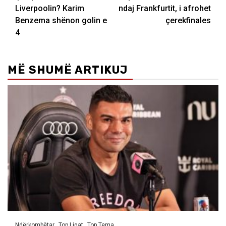
navigation
Liverpoolin? Karim
ndaj Frankfurtit, i afrohet
Benzema shënon golin e
çerekfinales
4
MË SHUMË ARTIKUJ
Ndërkombëtar
Top Ligat
Top Tema