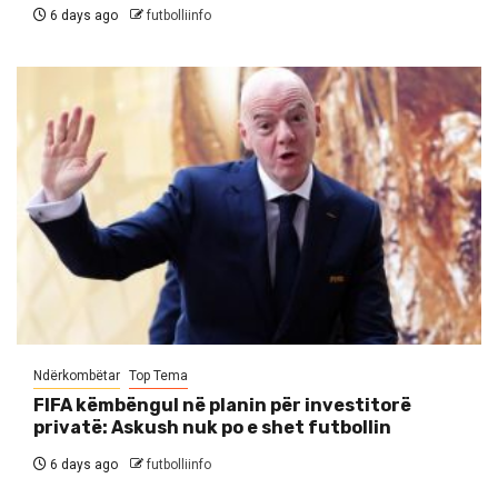
6 days ago
futbolliinfo
Ndërkombëtar
Top Tema
FIFA këmbëngul në planin për investitorë
privatë: Askush nuk po e shet futbollin
6 days ago
futbolliinfo