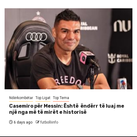
Ndërkombëtar
Top Ligat
Top Tema
Casemiro për Messin: Është ëndërr të luaj me
një nga më të mirët e historisë
6 days ago
futbolliinfo