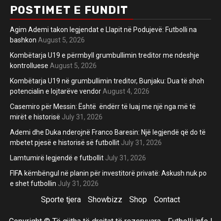
POSTIMET E FUNDIT
Agim Ademi takon legjendat e Llapit në Podujevë: Futbolli na
bashkon
August 5, 2026
Kombëtarja U19 e përmbyll grumbullimin treditor me ndeshje
kontrolluese
August 5, 2026
Kombëtarja U19 në grumbullimin treditor, Bunjaku: Dua të shoh
potencialin e lojtarëve vendor
August 4, 2026
Casemiro për Messin: Është ëndërr të luaj me një nga më të
mirët e historisë
July 31, 2026
Ademi dhe Duka nderojnë Franco Baresin: Një legjendë që do të
mbetet pjesë e historisë së futbollit
July 31, 2026
Lamtumirë legjendë e futbollit
July 31, 2026
FIFA këmbëngul në planin për investitorë privatë: Askush nuk po
e shet futbollin
July 31, 2026
Sporte tjera
Showbizz
Shop
Contact