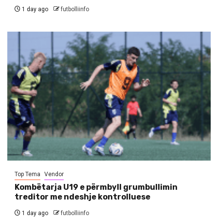
1 day ago
futbolliinfo
Top Tema
Vendor
Kombëtarja U19 e përmbyll grumbullimin
treditor me ndeshje kontrolluese
1 day ago
futbolliinfo