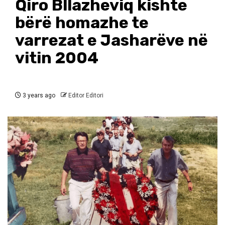
Qiro Bllazheviq kishte
bërë homazhe te
varrezat e Jasharëve në
vitin 2004
3 years ago
Editor Editori