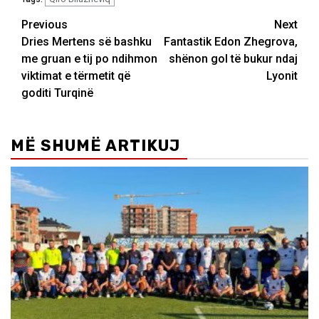
Post
Previous
Next
Dries Mertens së bashku
Fantastik Edon Zhegrova,
navigation
me gruan e tij po ndihmon
shënon gol të bukur ndaj
viktimat e tërmetit që
Lyonit
goditi Turqinë
MË SHUMË ARTIKUJ