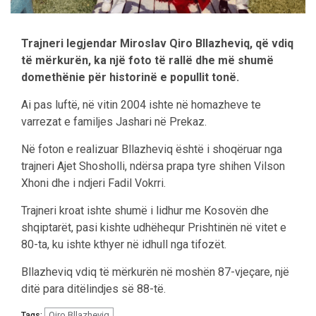
Trajneri legjendar Miroslav Qiro Bllazheviq, që vdiq
të mërkurën, ka një foto të rallë dhe më shumë
domethënie për historinë e popullit tonë.
Ai pas luftë, në vitin 2004 ishte në homazheve te
varrezat e familjes Jashari në Prekaz.
Në foton e realizuar Bllazheviq është i shoqëruar nga
trajneri Ajet Shosholli, ndërsa prapa tyre shihen Vilson
Xhoni dhe i ndjeri Fadil Vokrri.
Trajneri kroat ishte shumë i lidhur me Kosovën dhe
shqiptarët, pasi kishte udhëhequr Prishtinën në vitet e
80-ta, ku ishte kthyer në idhull nga tifozët.
Bllazheviq vdiq të mërkurën në moshën 87-vjeçare, një
ditë para ditëlindjes së 88-të.
Qiro Bllazheviq
Tags: