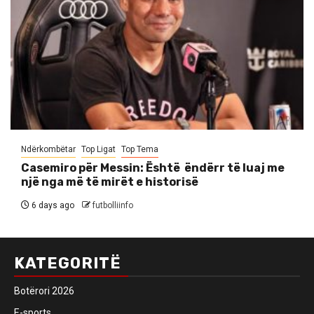
Ndërkombëtar
Top Ligat
Top Tema
Casemiro për Messin: Është ëndërr të luaj me
një nga më të mirët e historisë
6 days ago
futbolliinfo
KATEGORITË
Botërori 2026
E-sports