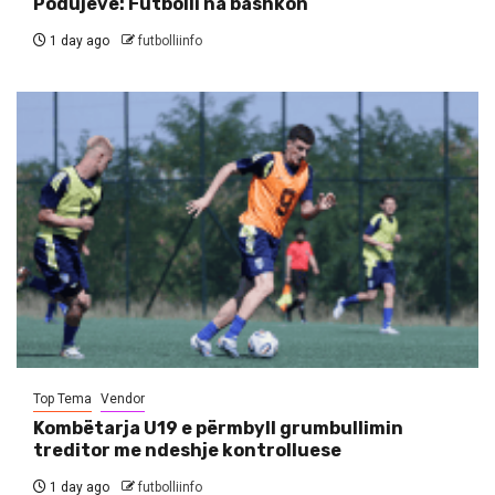
Podujevë: Futbolli na bashkon
1 day ago
futbolliinfo
Top Tema
Vendor
Kombëtarja U19 e përmbyll grumbullimin
treditor me ndeshje kontrolluese
1 day ago
futbolliinfo