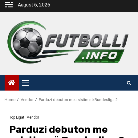
Skip
August 6, 2026
to
content
Primary
Menu
Home
Vendor
Parduzi debuton me asistim në Bundesliga 2
Top Ligat
Vendor
Parduzi debuton me