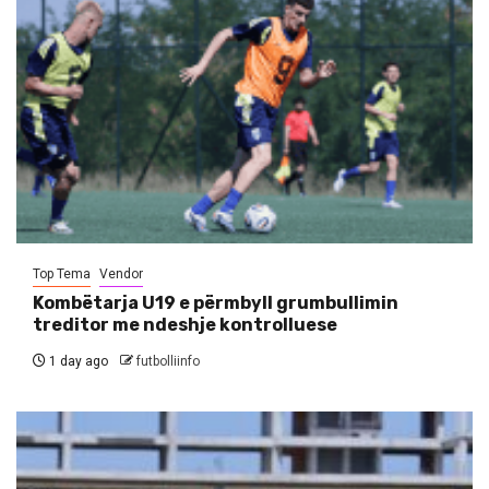
Top Tema
Vendor
Kombëtarja U19 e përmbyll grumbullimin
treditor me ndeshje kontrolluese
1 day ago
futbolliinfo