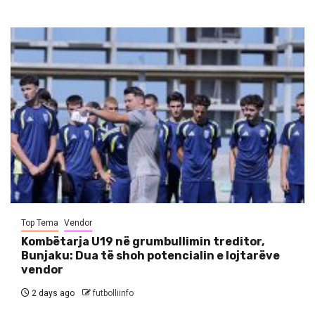
Top Tema
Vendor
Kombëtarja U19 në grumbullimin treditor,
Bunjaku: Dua të shoh potencialin e lojtarëve
vendor
2 days ago
futbolliinfo