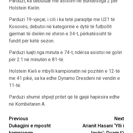
Parduzi, ka debutuar me asistim në Bundesliga 2 për
Holstein Kielin.
Parduzi 19-vjeçar, i cili i ka tetë paraqitje me U21 të
Kosovës, debutoi në kategorinë e dytë të futbollit
gjerman të dielën në xhiron e 34-t, përkatësisht të
fundit për këtë sezon.
Parduzi luajti nga minuta e 74-t, ndërsa asistoi në golin
për 2:1 në minutën e 81-të.
Holstein Kieli e mbylli kampionatin në pozitën e 12-të
me 41 pikë, sa ka edhe Dynamo Dresdeni në vendin e
11-të.
Parduzi shumë shpejt pritet që të gjejë hapësira edhe
në Kombëtaren A.
Post
Previous
Next
Dukagjini e mposht
Arianit Hasani ‘Ylli i
navigation
kampionen
Javës’; Duam t’i