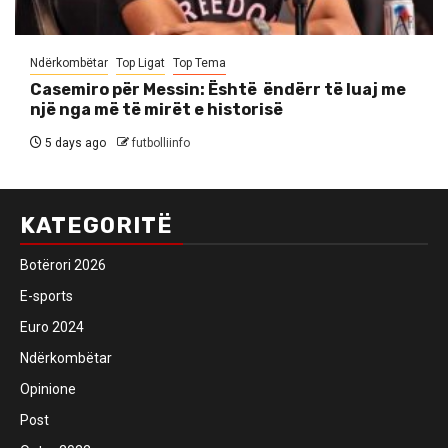
Ndërkombëtar
Top Ligat
Top Tema
Casemiro për Messin: Është ëndërr të luaj me
një nga më të mirët e historisë
5 days ago
futbolliinfo
KATEGORITË
Botërori 2026
E-sports
Euro 2024
Ndërkombëtar
Opinione
Post