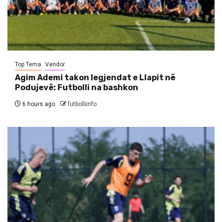
Top Tema
Vendor
Agim Ademi takon legjendat e Llapit në
Podujevë: Futbolli na bashkon
6 hours ago
futbolliinfo