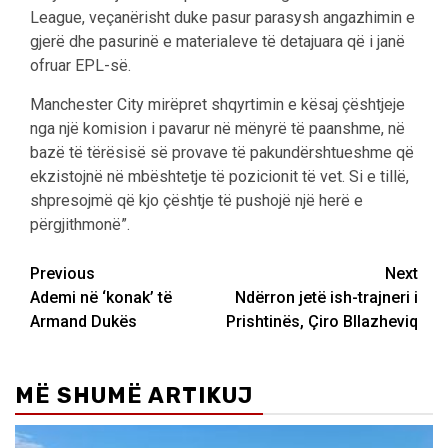
League, veçanërisht duke pasur parasysh angazhimin e
gjerë dhe pasurinë e materialeve të detajuara që i janë
ofruar EPL-së.
Manchester City mirëpret shqyrtimin e kësaj çështjeje
nga një komision i pavarur në mënyrë të paanshme, në
bazë të tërësisë së provave të pakundërshtueshme që
ekzistojnë në mbështetje të pozicionit të vet. Si e tillë,
shpresojmë që kjo çështje të pushojë një herë e
përgjithmonë”.
Post
Previous
Next
Ademi në ‘konak’ të
Ndërron jetë ish-trajneri i
navigation
Armand Dukës
Prishtinës, Çiro Bllazheviq
MË SHUMË ARTIKUJ