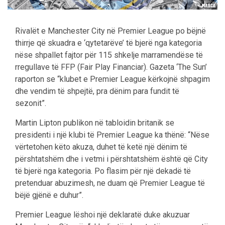
Rivalët e Manchester City në Premier League po bëjnë
thirrje që skuadra e ‘qytetarëve’ të bjerë nga kategoria
nëse shpallet fajtor për 115 shkelje marramendëse të
rregullave të FFP (Fair Play Financiar). Gazeta ‘The Sun’
raporton se “klubet e Premier League kërkojnë shpagim
dhe vendim të shpejtë, pra dënim para fundit të
sezonit”.
Martin Lipton publikon në tabloidin britanik se
presidenti i një klubi të Premier League ka thënë: “Nëse
vërtetohen këto akuza, duhet të ketë një dënim të
përshtatshëm dhe i vetmi i përshtatshëm është që City
të bjerë nga kategoria. Po flasim për një dekadë të
pretenduar abuzimesh, ne duam që Premier League të
bëjë gjënë e duhur”.
Premier League lëshoi ​​një deklaratë duke akuzuar