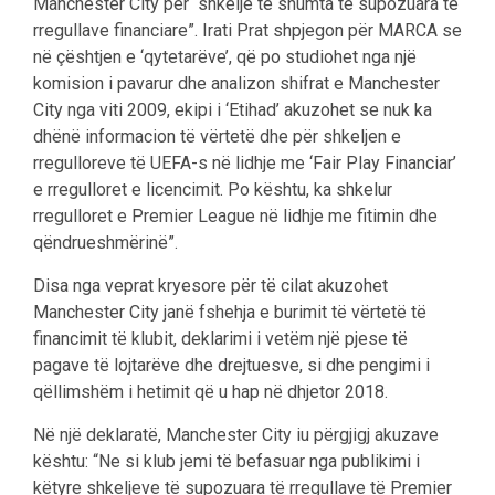
Manchester City për “shkelje të shumta të supozuara të
rregullave financiare”. Irati Prat shpjegon për MARCA se
në çështjen e ‘qytetarëve’, që po studiohet nga një
komision i pavarur dhe analizon shifrat e Manchester
City nga viti 2009, ekipi i ‘Etihad’ akuzohet se nuk ka
dhënë informacion të vërtetë dhe për shkeljen e
rregulloreve të UEFA-s në lidhje me ‘Fair Play Financiar’
e rregulloret e licencimit. Po kështu, ka shkelur
rregulloret e Premier League në lidhje me fitimin dhe
qëndrueshmërinë”.
Disa nga veprat kryesore për të cilat akuzohet
Manchester City janë fshehja e burimit të vërtetë të
financimit të klubit, deklarimi i vetëm një pjese të
pagave të lojtarëve dhe drejtuesve, si dhe pengimi i
qëllimshëm i hetimit që u hap në dhjetor 2018.
Në një deklaratë, Manchester City iu përgjigj akuzave
kështu: “Ne si klub jemi të befasuar nga publikimi i
këtyre shkeljeve të supozuara të rregullave të Premier