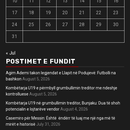
10
11
12
13
14
15
16
17
18
19
20
21
22
23
24
25
26
27
28
29
30
31
« Jul
POSTIMET E FUNDIT
Agim Ademi takon legjendat e Llapit në Podujevë: Futbolli na
bashkon
August 5, 2026
Kombëtarja U19 e përmbyll grumbullimin treditor me ndeshje
kontrolluese
August 5, 2026
Kombëtarja U19 në grumbullimin treditor, Bunjaku: Dua të shoh
potencialin e lojtarëve vendor
August 4, 2026
Casemiro për Messin: Është ëndërr të luaj me një nga më të
mirët e historisë
July 31, 2026