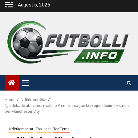
Skip
August 5, 2026
to
content
Primary
Menu
Home
Ndërkombëtar
Një dekadë abuzime; rivalët e Premier League kërkojnë dënim ekstrem
për Manchester City
Ndërkombëtar
Top Ligat
Top Tema