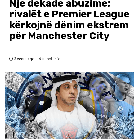
Një dekadë abuzime;
rivalët e Premier League
kërkojnë dënim ekstrem
për Manchester City
3 years ago
futbolliinfo