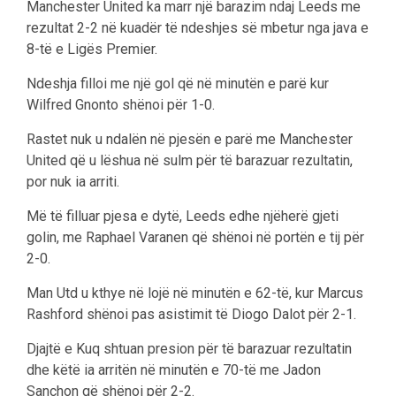
Manchester United ka marr një barazim ndaj Leeds me
rezultat 2-2 në kuadër të ndeshjes së mbetur nga java e
8-të e Ligës Premier.
Ndeshja filloi me një gol që në minutën e parë kur
Wilfred Gnonto shënoi për 1-0.
Rastet nuk u ndalën në pjesën e parë me Manchester
United që u lëshua në sulm për të barazuar rezultatin,
por nuk ia arriti.
Më të filluar pjesa e dytë, Leeds edhe njëherë gjeti
golin, me Raphael Varanen që shënoi në portën e tij për
2-0.
Man Utd u kthye në lojë në minutën e 62-të, kur Marcus
Rashford shënoi pas asistimit të Diogo Dalot për 2-1.
Djajtë e Kuq shtuan presion për të barazuar rezultatin
dhe këtë ia arritën në minutën e 70-të me Jadon
Sanchon që shënoi për 2-2.