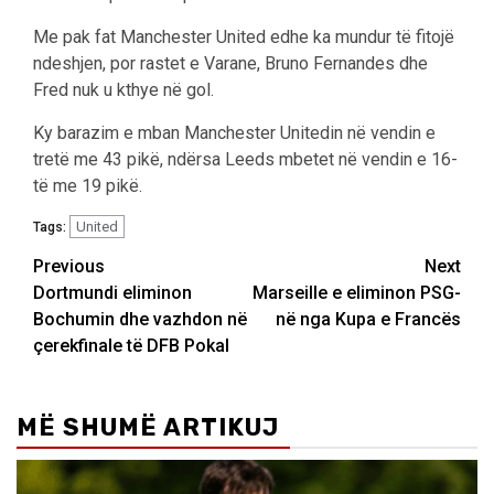
Me pak fat Manchester United edhe ka mundur të fitojë
ndeshjen, por rastet e Varane, Bruno Fernandes dhe
Fred nuk u kthye në gol.
Ky barazim e mban Manchester Unitedin në vendin e
tretë me 43 pikë, ndërsa Leeds mbetet në vendin e 16-
të me 19 pikë.
United
Tags:
Post
Previous
Next
Dortmundi eliminon
Marseille e eliminon PSG-
navigation
Bochumin dhe vazhdon në
në nga Kupa e Francës
çerekfinale të DFB Pokal
MË SHUMË ARTIKUJ