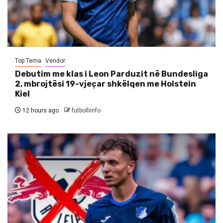
Top Tema
Vendor
Debutim me klas i Leon Parduzit në Bundesliga
2, mbrojtësi 19-vjeçar shkëlqen me Holstein
Kiel
12 hours ago
futbolliinfo