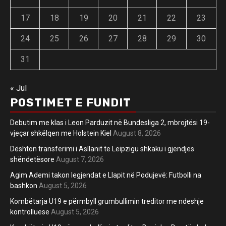
17
18
19
20
21
22
23
24
25
26
27
28
29
30
31
« Jul
POSTIMET E FUNDIT
Debutim me klas i Leon Parduzit në Bundesliga 2, mbrojtësi 19-
vjeçar shkëlqen me Holstein Kiel
August 8, 2026
Dështon transferimi i Asllanit te Leipzigu shkaku i gjendjes
shëndetësore
August 7, 2026
Agim Ademi takon legjendat e Llapit në Podujevë: Futbolli na
bashkon
August 5, 2026
Kombëtarja U19 e përmbyll grumbullimin treditor me ndeshje
kontrolluese
August 5, 2026