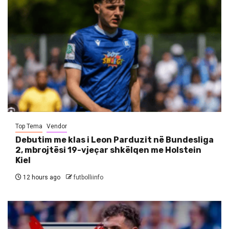
Top Tema
Vendor
Debutim me klas i Leon Parduzit në Bundesliga
2, mbrojtësi 19-vjeçar shkëlqen me Holstein
Kiel
12 hours ago
futbolliinfo