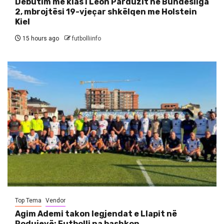
Debutim me klas i Leon Parduzit në Bundesliga
2, mbrojtësi 19-vjeçar shkëlqen me Holstein
Kiel
15 hours ago
futbolliinfo
Top Tema
Vendor
Agim Ademi takon legjendat e Llapit në
Podujevë: Futbolli na bashkon