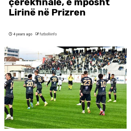
çerekfinale, e mposht
Lirinë në Prizren
4 years ago
futbolliinfo