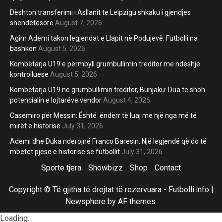
Dështon transferimi i Asllanit te Leipzigu shkaku i gjendjes
shëndetësore
August 7, 2026
Agim Ademi takon legjendat e Llapit në Podujevë: Futbolli na
bashkon
August 5, 2026
Kombëtarja U19 e përmbyll grumbullimin treditor me ndeshje
kontrolluese
August 5, 2026
Kombëtarja U19 në grumbullimin treditor, Bunjaku: Dua të shoh
potencialin e lojtarëve vendor
August 4, 2026
Casemiro për Messin: Është ëndërr të luaj me një nga më të
mirët e historisë
July 31, 2026
Ademi dhe Duka nderojnë Franco Baresin: Një legjendë që do të
mbetet pjesë e historisë së futbollit
July 31, 2026
Sporte tjera
Showbizz
Shop
Contact
Copyright © Të gjitha të drejtat të rezervuara - Futbolli.info
|
Newsphere
by AF themes.
Loading
.
.
.