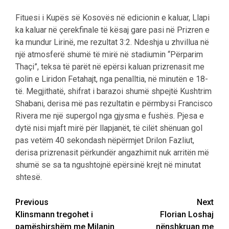
Fituesi i Kupës së Kosovës në edicionin e kaluar, Llapi
ka kaluar në çerekfinale të kësaj gare pasi në Prizren e
ka mundur Lirinë, me rezultat 3:2. Ndeshja u zhvillua në
një atmosferë shumë të mirë në stadiumin “Përparim
Thaçi”, teksa të parët në epërsi kaluan prizrenasit me
golin e Liridon Fetahajt, nga penalltia, në minutën e 18-
të. Megjithatë, shifrat i barazoi shumë shpejtë Kushtrim
Shabani, derisa më pas rezultatin e përmbysi Francisco
Rivera me një supergol nga gjysma e fushës. Pjesa e
dytë nisi mjaft mirë për llapjanët, të cilët shënuan gol
pas vetëm 40 sekondash nëpërmjet Drilon Fazliut,
derisa prizrenasit përkundër angazhimit nuk arritën më
shumë se sa ta ngushtojnë epërsinë krejt në minutat
shtesë.
Post
Previous
Next
Klinsmann tregohet i
Florian Loshaj
navigation
pamëshirshëm me Milanin
nënshkruan me