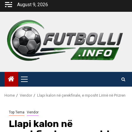
Skip
August 9, 2026
to
content
Primary
Menu
Home
Vendor
Llapi kalon në çerekfinale, e mposht Lirinë në Prizren
Top Tema
Vendor
Llapi kalon në