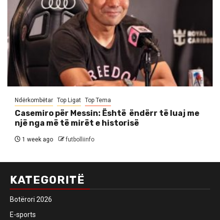
Ndërkombëtar
Top Ligat
Top Tema
Casemiro për Messin: Është ëndërr të luaj me
një nga më të mirët e historisë
1 week ago
futbolliinfo
KATEGORITË
Botërori 2026
E-sports