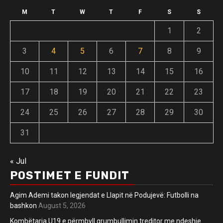
M
T
W
T
F
S
S
1
2
3
4
5
6
7
8
9
10
11
12
13
14
15
16
17
18
19
20
21
22
23
24
25
26
27
28
29
30
31
« Jul
POSTIMET E FUNDIT
Agim Ademi takon legjendat e Llapit në Podujevë: Futbolli na
bashkon
August 5, 2026
Kombëtarja U19 e përmbyll grumbullimin treditor me ndeshje