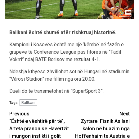
Ballkani është shumë afër rishkruaj historinë.
Kampioni i Kosovës është me një ‘këmbë’ në fazën e
grupeve të Conference League pas fitores në “Fadil
Vokrri” ndaj BATE Borisov me rezultat 4-1.
Ndeshja kthyese zhvillohet sot në Hungari në stadiumin
“Városi Stadion” me fillim nga ora 20:00.
Dueli do të transmetohet në “SuperSport 3”.
Ballkani
Tags:
Post
Previous
Next
“Është e vështirë për të”,
Zyrtare: Fisnik Asllani
navigation
Arteta pranon se Havertzit
kalon në huazim nga
i mungon instikti i golit
Hoffenhaim te Austria e