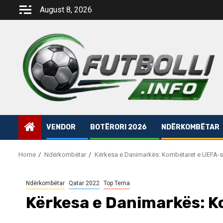
Skip
August 8, 2026
to
content
VENDOR
BOTËRORI 2026
NDËRKOMBËTAR
Home
Ndërkombëtar
Kërkesa e Danimarkës: Kombëtaret e UEFA-s 
Ndërkombëtar
Qatar 2022
Top Tema
Kërkesa e Danimarkës: K