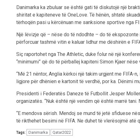
Danimarka ka zbuluar se është gati të diskutojë një brakt
shiritat e kapiteneve të OneLove. Të hënën, shtatë skuadr
tërhoqën pasi u kërcënuan me sanksione sportive nga FI
Një lëvizje që – nëse do të ndodhte – do të ekspozonte m
përforcuar tashmë vitin e kaluar lidhur me dëshirën e FIF
Siç raportohet nga The Athletic, duke folur në një konfe
“minimumi” që do të përballej kapiteni Simon Kjaer nëse 
“Më 21 nëntor, Anglia kërkoi një takim urgjent me FIFA-n, 
ligjore për dhënien e kartonit të verdhë, por ka. Dënimi m
Presidenti i Federatës Daneze të Futbollit Jesper Molle
organizatës. “Nuk është një vendim që është marrë tani. N
“E mendova sërish. Mendoj se mund të jetë sfiduese nëse
të rikthehet besimi në FIFA. Ne duhet të vlerësojmë atë q
Danimarka
Qatar2022
Tags: