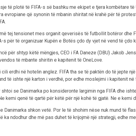
isje të plotë të FIFA-s së bashku me ekipet e tjera kombëtare të
a evropiane që synonin të mbanin shiritat në krahë për të protestu
FA.
ë tej tensionet mes organit qeverisës të futbollit botëror dhe Fe
A-s për të organizuar Kupën e Botës çdo dy vjet në vend të çdo ka
rencë për shtyp këtë mëngjes, CEO i FA Daneze (DBU) Jakob Jense
vendos të mbante shiritin e kapitenit të OneLove.
i cili erdhi në hotelin anglez. FIFA tha se të paktën do të jepte 
und të ishte një karton i verdhë, por edhe moslejimi i kapitenit në
r shtoi se Danimarka po konsideronte largimin nga FIFA dhe isht
e kemi qenë të qartë për këtë për një kohë të gjatë. Ne e kemi di
 Danimarka shkon vetë. Por le të shohim nëse nuk mund të flasi
ë ka ndodhur dhe më pas duhet të krijojmë një strategji, edhe me 