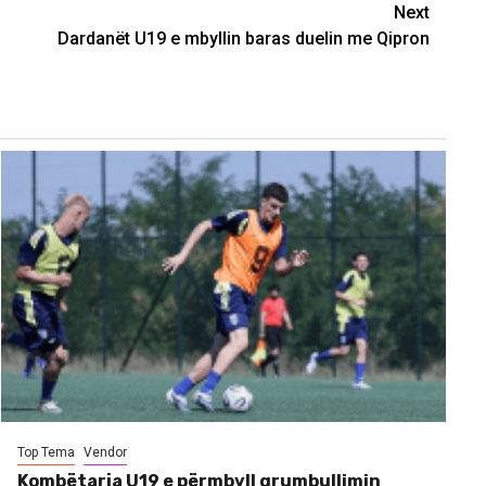
Next
Dardanët U19 e mbyllin baras duelin me Qipron
Top Tema
Vendor
Kombëtarja U19 e përmbyll grumbullimin