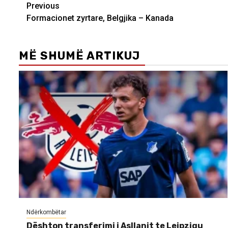
Post
Previous
Formacionet zyrtare, Belgjika – Kanada
navigation
MË SHUMË ARTIKUJ
Ndërkombëtar
Dështon transferimi i Asllanit te Leipzigu