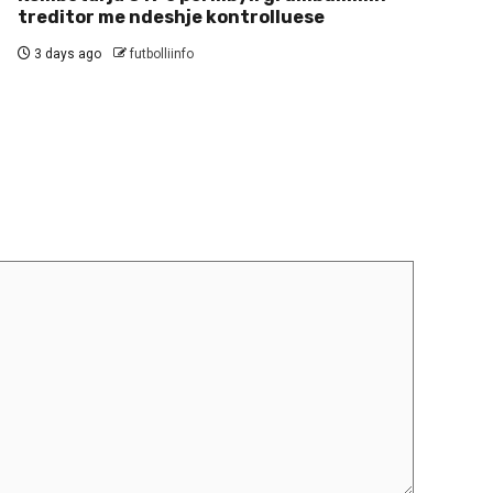
treditor me ndeshje kontrolluese
3 days ago
futbolliinfo