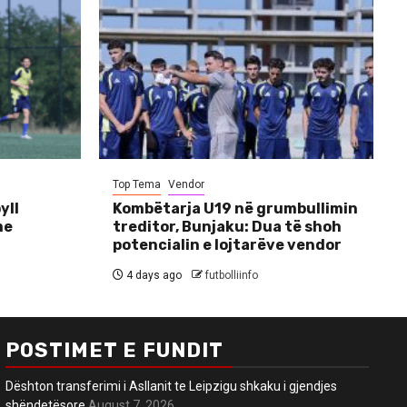
Top Tema
Vendor
yll
Kombëtarja U19 në grumbullimin
me
treditor, Bunjaku: Dua të shoh
potencialin e lojtarëve vendor
4 days ago
futbolliinfo
POSTIMET E FUNDIT
Dështon transferimi i Asllanit te Leipzigu shkaku i gjendjes
shëndetësore
August 7, 2026