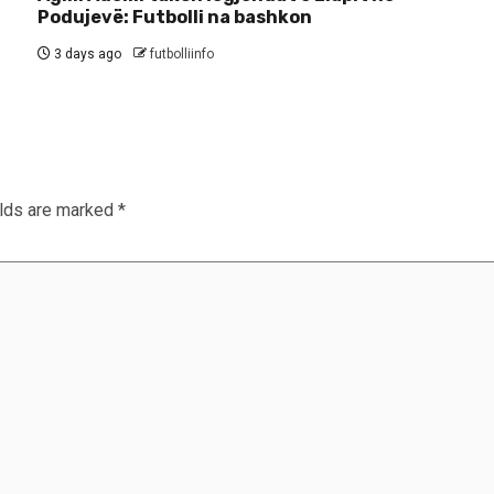
Podujevë: Futbolli na bashkon
3 days ago
futbolliinfo
elds are marked
*