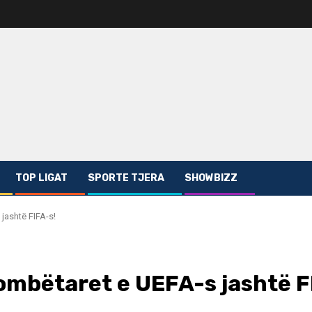
TOP LIGAT
SPORTE TJERA
SHOWBIZZ
jashtë FIFA-s!
ombëtaret e UEFA-s jashtë F