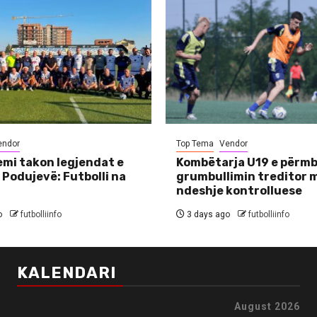
endor
Top Tema
Vendor
mi takon legjendat e
Kombëtarja U19 e përmb
 Podujevë: Futbolli na
grumbullimin treditor 
ndeshje kontrolluese
o
futbolliinfo
3 days ago
futbolliinfo
KALENDARI
August 2026