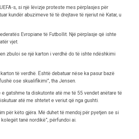
 UEFA-s, si një lëvizje proteste mes përplasjes për
ar kundër abuzimeve të të drejtave të njeriut në Katar, u
deratës Evropiane të Futbollit. Një përplasje që ishte
tër vjet.
n zbuloi se një karton i verdhë do të ishte ndëshkimi
një karton të verdhë. Është debatuar nëse ka pasur bazë
 fushë ose skualifikimi”, tha Jensen.
e e gatshme ta diskutonte atë me të 55 vendet anëtare të
skutuar atë me shtetet e veriut që nga gushti.
m për këto gjëra. Më duhet të mendoj për pyetjen se si
kolegët tanë nordikë”, përfundoi ai.