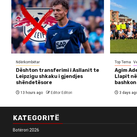
Ndërkombëtar
Top Tema
V
Dështon transferimi i Asllanit te
Agim Ade
Leipzigu shkaku i gjendjes
Llapit në
shëndetësore
bashkon
13 hours ago
Editor Editori
3 days ag
KATEGORITË
Botërori 2026