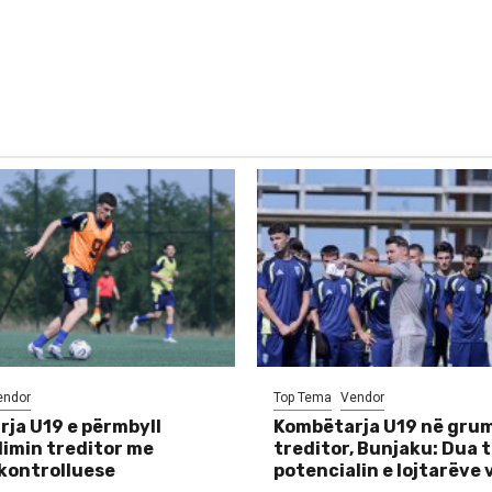
endor
Top Tema
Vendor
ja U19 e përmbyll
Kombëtarja U19 në grum
imin treditor me
treditor, Bunjaku: Dua 
kontrolluese
potencialin e lojtarëve