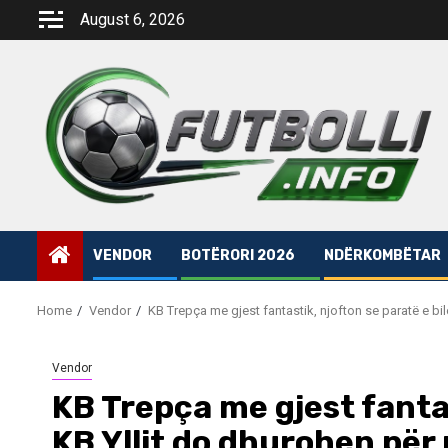
Skip
August 6, 2026
to
content
VENDOR
BOTËRORI 2026
NDËRKOMBËTAR
Home
Vendor
KB Trepça me gjest fantastik, njofton se paratë e bi
Vendor
KB Trepça me gjest fantas
KB Yllit do dhurohen për