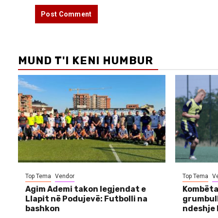
MUND T'I KENI HUMBUR
Top Tema
Vendor
Top Tema
V
Agim Ademi takon legjendat e
Kombëtar
Llapit në Podujevë: Futbolli na
grumbull
bashkon
ndeshje 