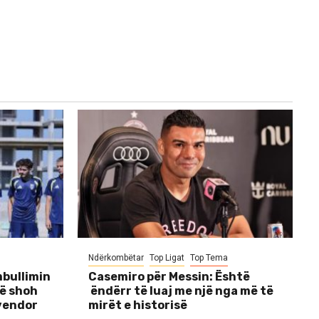
Ndërkombëtar
Top Ligat
Top Tema
bullimin
Casemiro për Messin: Është
të shoh
ëndërr të luaj me një nga më të
 vendor
mirët e historisë