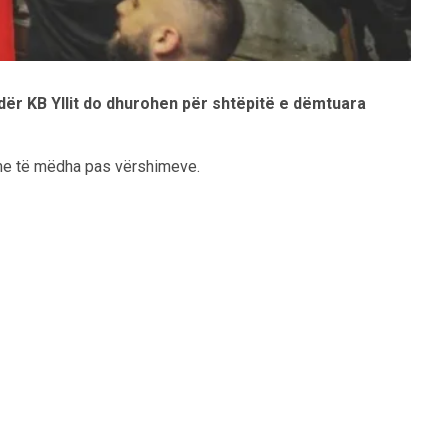
undër KB Yllit do dhurohen për shtëpitë e dëmtuara
dëme të mëdha pas vërshimeve.