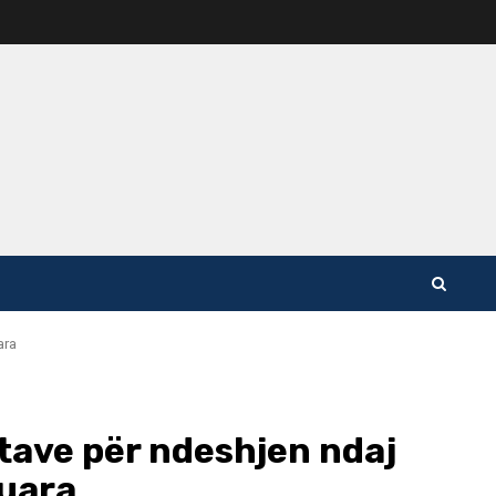
ara
etave për ndeshjen ndaj
tuara