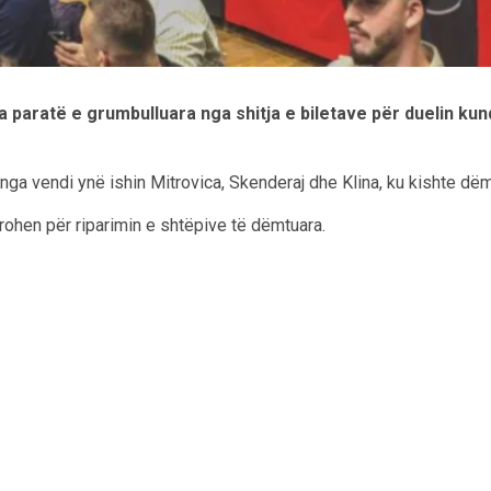
tha paratë e grumbulluara nga shitja e biletave për duelin k
 nga vendi ynë ishin Mitrovica, Skenderaj dhe Klina, ku kishte 
rohen për riparimin e shtëpive të dëmtuara.