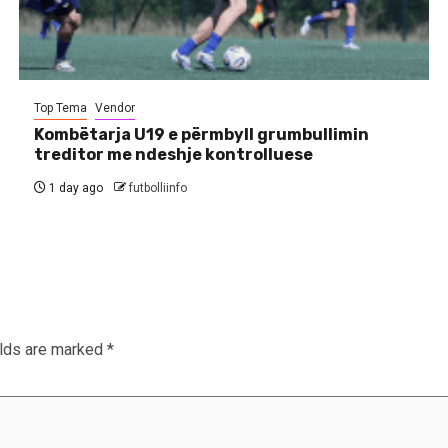
Top Tema
Vendor
Kombëtarja U19 e përmbyll grumbullimin
treditor me ndeshje kontrolluese
1 day ago
futbolliinfo
elds are marked
*