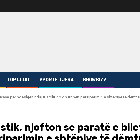
TOP LIGAT
SPORTE TJERA
SHOWBIZZ
letave për ndeshjen ndaj KB Yllit do dhurohen për riparimin e shtëpive të dëmtu
tik, njofton se paratë e bil
 riparimin e shtëpive të dëm