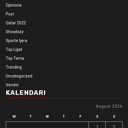
Opinione
Post
Qatar 2022
Showbizz
Sporte tjera
Top Ligat
Top Tema
Trending
Uncategorized
Vendor
KALENDARI
August 2026
M
T
W
T
F
S
S
1
2