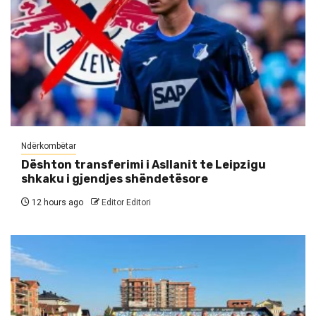
Ndërkombëtar
Dështon transferimi i Asllanit te Leipzigu
shkaku i gjendjes shëndetësore
12 hours ago
Editor Editori