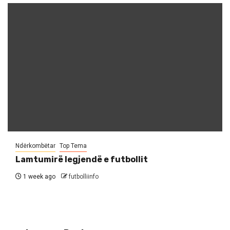
Ndërkombëtar
Top Tema
Lamtumirë legjendë e futbollit
1 week ago
futbolliinfo