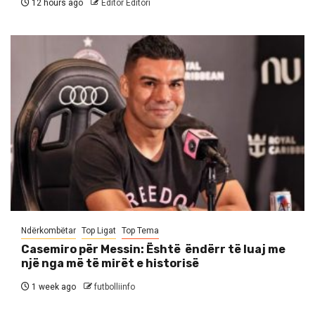
12 hours ago
Editor Editori
Ndërkombëtar
Top Ligat
Top Tema
Casemiro për Messin: Është ëndërr të luaj me
një nga më të mirët e historisë
1 week ago
futbolliinfo