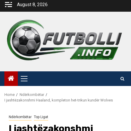
Skip
August 8, 2026
to
content
Primary
Menu
Home
Ndërkombëtar
I jashtëzakonshmi Haaland, kompleton het-trikun kundër Wolves
Ndërkombëtar
Top Ligat
I jashtëzakonshmi