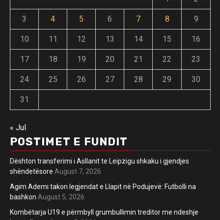
3
4
5
6
7
8
9
10
11
12
13
14
15
16
17
18
19
20
21
22
23
24
25
26
27
28
29
30
31
« Jul
POSTIMET E FUNDIT
Dështon transferimi i Asllanit te Leipzigu shkaku i gjendjes
shëndetësore
August 7, 2026
Agim Ademi takon legjendat e Llapit në Podujevë: Futbolli na
bashkon
August 5, 2026
Kombëtarja U19 e përmbyll grumbullimin treditor me ndeshje