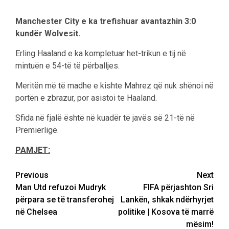
Manchester City e ka trefishuar avantazhin 3:0
kundër Wolvesit.
Erling Haaland e ka kompletuar het-trikun e tij në
mintuën e 54-të të përballjes.
Meritën më të madhe e kishte Mahrez që nuk shënoi në
portën e zbrazur, por asistoi te Haaland.
Sfida në fjalë është në kuadër të javës së 21-të në
Premierligë.
PAMJET:
Post
Previous
Next
Man Utd refuzoi Mudryk
FIFA përjashton Sri
navigation
përpara se të transferohej
Lankën, shkak ndërhyrjet
në Chelsea
politike | Kosova të marrë
mësim!