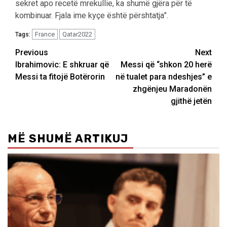
sekret apo recetë mrekullie, ka shumë gjëra për të
kombinuar. Fjala ime kyçe është përshtatja”.
France
Qatar2022
Tags:
Post
Previous
Next
Ibrahimovic: E shkruar që
Messi që “shkon 20 herë
navigation
Messi ta fitojë Botërorin
në tualet para ndeshjes” e
zhgënjeu Maradonën
gjithë jetën
MË SHUMË ARTIKUJ