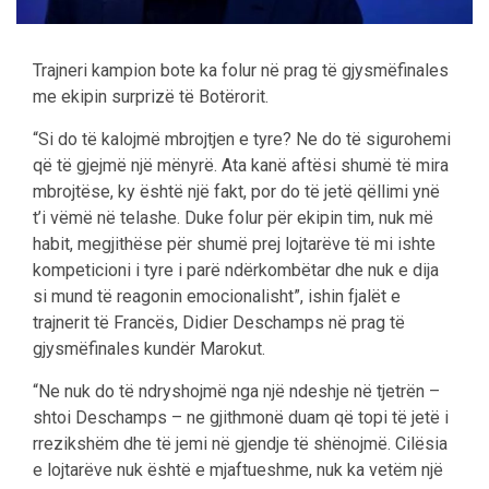
Trajneri kampion bote ka folur në prag të gjysmëfinales
me ekipin surprizë të Botërorit.
“Si do të kalojmë mbrojtjen e tyre? Ne do të sigurohemi
që të gjejmë një mënyrë. Ata kanë aftësi shumë të mira
mbrojtëse, ky është një fakt, por do të jetë qëllimi ynë
t’i vëmë në telashe. Duke folur për ekipin tim, nuk më
habit, megjithëse për shumë prej lojtarëve të mi ishte
kompeticioni i tyre i parë ndërkombëtar dhe nuk e dija
si mund të reagonin emocionalisht”, ishin fjalët e
trajnerit të Francës, Didier Deschamps në prag të
gjysmëfinales kundër Marokut.
“Ne nuk do të ndryshojmë nga një ndeshje në tjetrën –
shtoi Deschamps – ne gjithmonë duam që topi të jetë i
rrezikshëm dhe të jemi në gjendje të shënojmë. Cilësia
e lojtarëve nuk është e mjaftueshme, nuk ka vetëm një