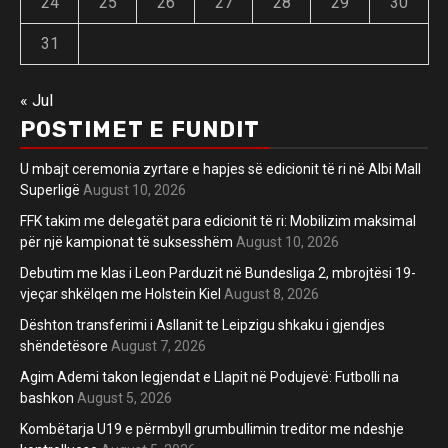
24
25
26
27
28
29
30
31
« Jul
POSTIMET E FUNDIT
U mbajt ceremonia zyrtare e hapjes së edicionit të ri në Albi Mall
Superligë
August 10, 2026
FFK takim me delegatët para edicionit të ri: Mobilizim maksimal
për një kampionat të suksesshëm
August 10, 2026
Debutim me klas i Leon Parduzit në Bundesliga 2, mbrojtësi 19-
vjeçar shkëlqen me Holstein Kiel
August 8, 2026
Dështon transferimi i Asllanit te Leipzigu shkaku i gjendjes
shëndetësore
August 7, 2026
Agim Ademi takon legjendat e Llapit në Podujevë: Futbolli na
bashkon
August 5, 2026
Kombëtarja U19 e përmbyll grumbullimin treditor me ndeshje