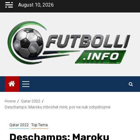
Skip
August 10, 2026
to
content
Primary
Menu
Home
Qatar 2022
Deschamps: Maroku mbrohet mirë, por ne nuk ndryshojmë
Qatar 2022
Top Tema
Deschamps: Maroku