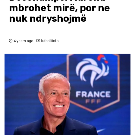
mbrohet mirë, por ne
nuk ndryshojmë
4 years ago
futbolliinfo