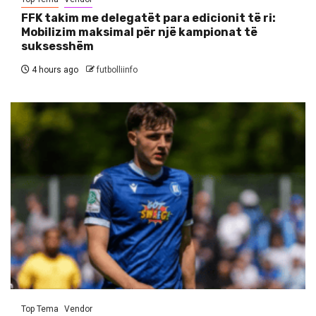
FFK takim me delegatët para edicionit të ri:
Mobilizim maksimal për një kampionat të
suksesshëm
4 hours ago
futbolliinfo
Top Tema
Vendor