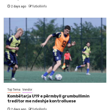
2 days ago
futbolliinfo
Top Tema
Vendor
Kombëtarja U19 e përmbyll grumbullimin
treditor me ndeshje kontrolluese
2 days ago
futbolliinfo