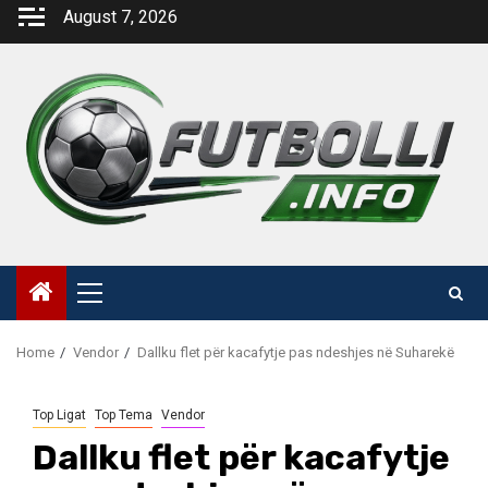
Skip
August 7, 2026
to
content
Primary
Menu
Home
Vendor
Dallku flet për kacafytje pas ndeshjes në Suharekë
Top Ligat
Top Tema
Vendor
Dallku flet për kacafytje