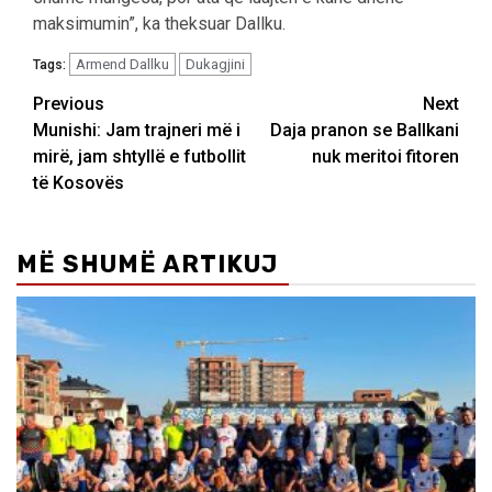
maksimumin”, ka theksuar Dallku.
Armend Dallku
Dukagjini
Tags:
Post
Previous
Next
Munishi: Jam trajneri më i
Daja pranon se Ballkani
navigation
mirë, jam shtyllë e futbollit
nuk meritoi fitoren
të Kosovës
MË SHUMË ARTIKUJ