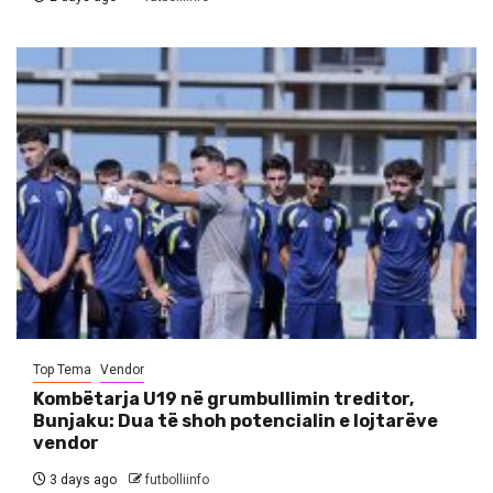
Top Tema
Vendor
Kombëtarja U19 në grumbullimin treditor,
Bunjaku: Dua të shoh potencialin e lojtarëve
vendor
3 days ago
futbolliinfo