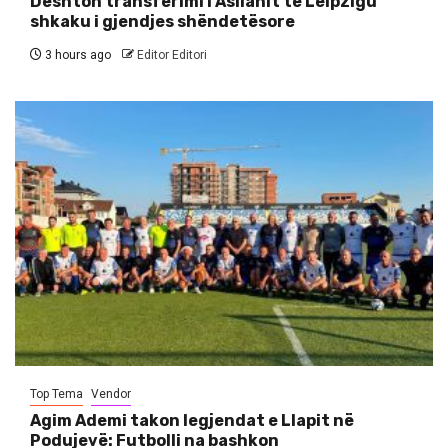
Dështon transferimi i Asllanit te Leipzigu
shkaku i gjendjes shëndetësore
3 hours ago
Editor Editori
Top Tema
Vendor
Agim Ademi takon legjendat e Llapit në
Podujevë: Futbolli na bashkon