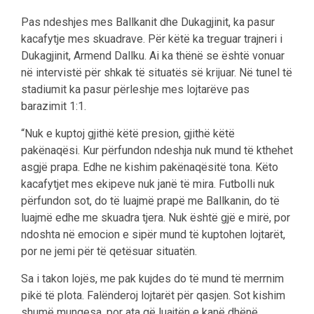
Pas ndeshjes mes Ballkanit dhe Dukagjinit, ka pasur
kacafytje mes skuadrave. Për këtë ka treguar trajneri i
Dukagjinit, Armend Dallku. Ai ka thënë se është vonuar
në intervistë për shkak të situatës së krijuar. Në tunel të
stadiumit ka pasur përleshje mes lojtarëve pas
barazimit 1:1.
“Nuk e kuptoj gjithë këtë presion, gjithë këtë
pakënaqësi. Kur përfundon ndeshja nuk mund të kthehet
asgjë prapa. Edhe ne kishim pakënaqësitë tona. Këto
kacafytjet mes ekipeve nuk janë të mira. Futbolli nuk
përfundon sot, do të luajmë prapë me Ballkanin, do të
luajmë edhe me skuadra tjera. Nuk është gjë e mirë, por
ndoshta në emocion e sipër mund të kuptohen lojtarët,
por ne jemi për të qetësuar situatën.
Sa i takon lojës, me pak kujdes do të mund të merrnim
pikë të plota. Falënderoj lojtarët për qasjen. Sot kishim
shumë mungesa, por ata që luajtën e kanë dhënë