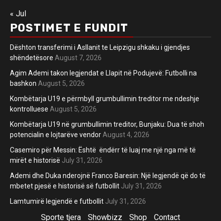
« Jul
POSTIMET E FUNDIT
Dështon transferimi i Asllanit te Leipzigu shkaku i gjendjes
shëndetësore
August 7, 2026
Agim Ademi takon legjendat e Llapit në Podujevë: Futbolli na
bashkon
August 5, 2026
Kombëtarja U19 e përmbyll grumbullimin treditor me ndeshje
kontrolluese
August 5, 2026
Kombëtarja U19 në grumbullimin treditor, Bunjaku: Dua të shoh
potencialin e lojtarëve vendor
August 4, 2026
Casemiro për Messin: Është ëndërr të luaj me një nga më të
mirët e historisë
July 31, 2026
Ademi dhe Duka nderojnë Franco Baresin: Një legjendë që do të
mbetet pjesë e historisë së futbollit
July 31, 2026
Lamtumirë legjendë e futbollit
July 31, 2026
Sporte tjera
Showbizz
Shop
Contact