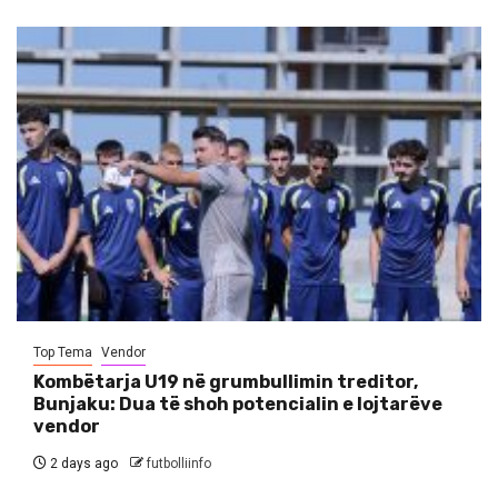
Top Tema
Vendor
Kombëtarja U19 në grumbullimin treditor,
Bunjaku: Dua të shoh potencialin e lojtarëve
vendor
2 days ago
futbolliinfo