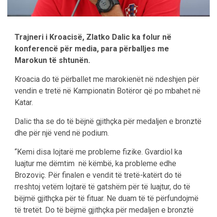
Trajneri i Kroacisë, Zlatko Dalic ka folur në
konferencë për media, para përballjes me
Marokun të shtunën.
Kroacia do të përballet me marokienët në ndeshjen për
vendin e tretë në Kampionatin Botëror që po mbahet në
Katar.
Dalic tha se do të bëjnë gjithçka për medaljen e bronztë
dhe për një vend në podium.
“Kemi disa lojtarë me probleme fizike. Gvardiol ka
luajtur me dëmtim në këmbë, ka probleme edhe
Brozoviç. Për finalen e vendit të tretë-katërt do të
rreshtoj vetëm lojtarë të gatshëm për të luajtur, do të
bëjmë gjithçka për të fituar. Ne duam të të përfundojmë
të tretët. Do të bëjmë gjithçka për medaljen e bronztë