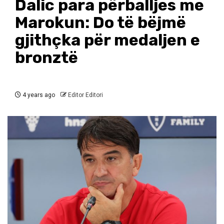
Dalic para përballjes me
Marokun: Do të bëjmë
gjithçka për medaljen e
bronztë
4 years ago
Editor Editori