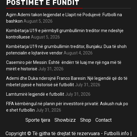
POSTIMET E FUNDIT
Agim Ademi takon legjendat e Llapit në Podujevë: Futbolli na
bashkon
August 5, 2026
Kombëtarja U19 e përmbyll grumbullimin treditor me ndeshje
kontrolluese
August 5, 2026
Kombëtarja U19 në grumbullimin treditor, Bunjaku: Dua të shoh
potencialin e lojtarëve vendor
August 4, 2026
Casemiro për Messin: Është ëndërr të luaj me një nga më të
mirët e historisë
July 31, 2026
Ademi dhe Duka nderojnë Franco Baresin: Një legjendë që do të
mbetet pjesë e historisë së futbollit
July 31, 2026
Lamtumirë legjendë e futbollit
July 31, 2026
FIFA këmbëngul në planin për investitorë privatë: Askush nuk po
e shet futbollin
July 31, 2026
Sporte tjera
Showbizz
Shop
Contact
Copyright © Të gjitha të drejtat të rezervuara - Futbolli.info
|