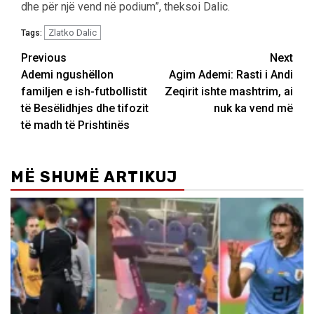
dhe për një vend në podium”, theksoi Dalic.
Zlatko Dalic
Tags:
Post
Previous
Next
Ademi ngushëllon
Agim Ademi: Rasti i Andi
navigation
familjen e ish-futbollistit
Zeqirit ishte mashtrim, ai
të Besëlidhjes dhe tifozit
nuk ka vend më
të madh të Prishtinës
MË SHUMË ARTIKUJ