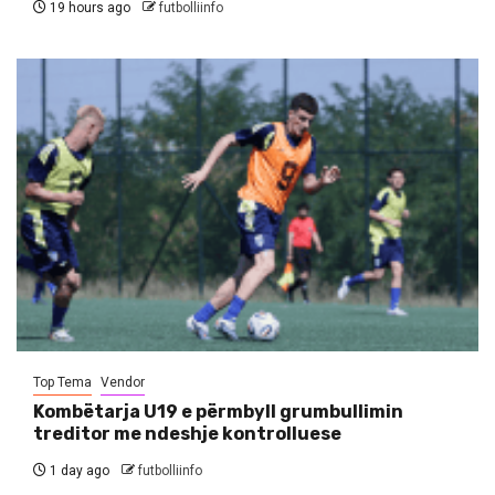
19 hours ago
futbolliinfo
Top Tema
Vendor
Kombëtarja U19 e përmbyll grumbullimin
treditor me ndeshje kontrolluese
1 day ago
futbolliinfo