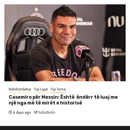
Ndërkombëtar
Top Ligat
Top Tema
Casemiro për Messin: Është ëndërr të luaj me
një nga më të mirët e historisë
6 days ago
futbolliinfo