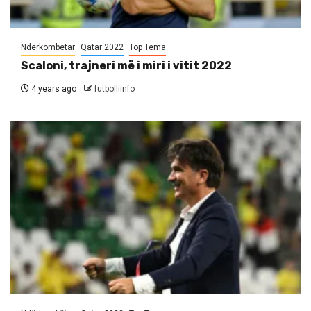
Ndërkombëtar
Qatar 2022
Top Tema
Scaloni, trajneri më i miri i vitit 2022
4 years ago
futbolliinfo