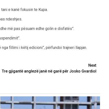
e tani e kanë fokusin te Kupa.
 pas ndeshjes.
 dhe më pas pësuam edhe golin e disfatës”.
uspendimit”.
 fillimi i këtij edicioni”, përfundoi trajneri llapjan.
Next
Tre gjigantë anglezë janë në garë për Josko Gvardiol