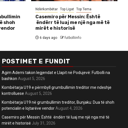
Ndërkombëtar
Top Ligat
Top Tema
bullimin
Casemiro për Messin: Është
të shoh
ëndërr të luaj me një nga më të
 vendor
mirët e historisë
6 days ago
futbolliinfo
POSTIMET E FUNDIT
Agim Ademi takon legjendat e Llapit në Podujevë: Futbolli na
bashkon
August 5, 2026
Kombëtarja U19 e përmbyll grumbullimin treditor me ndeshje
kontrolluese
August 5, 2026
Kombëtarja U19 në grumbullimin treditor, Bunjaku: Dua të shoh
potencialin e lojtarëve vendor
August 4, 2026
Casemiro për Messin: Është ëndërr të luaj me një nga më të
mirët e historisë
July 31, 2026