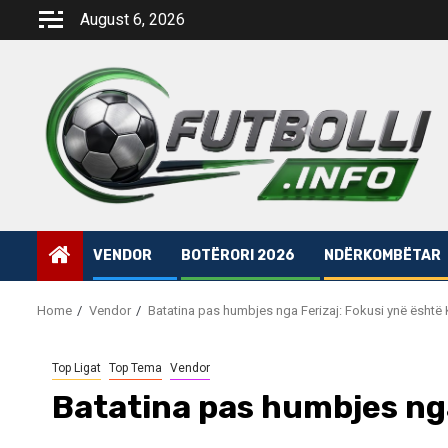
Skip
August 6, 2026
to
content
VENDOR
BOTËRORI 2026
NDËRKOMBËTAR
Home
Vendor
Batatina pas humbjes nga Ferizaj: Fokusi ynë është
Top Ligat
Top Tema
Vendor
Batatina pas humbjes nga