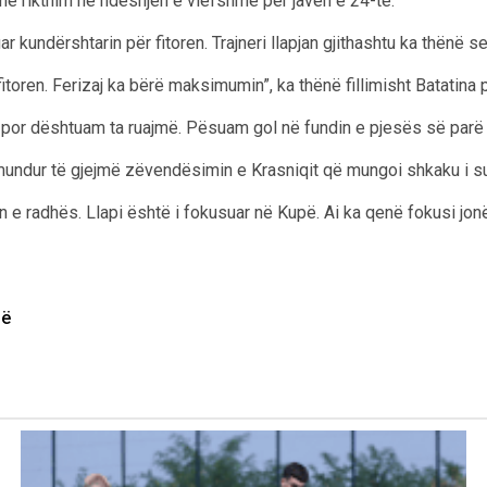
 me rikthim në ndeshjen e vlefshme për javën e 24-të.
ar kundërshtarin për fitoren. Trajneri llapjan gjithashtu ka thënë s
toren. Ferizaj ka bërë maksimumin”, ka thënë fillimisht Batatina
por dështuam ta ruajmë. Pësuam gol në fundin e pjesës së parë
mundur të gjejmë zëvendësimin e Krasniqit që mungoi shkaku i s
e radhës. Llapi është i fokusuar në Kupë. Ai ka qenë fokusi jonë nga
së