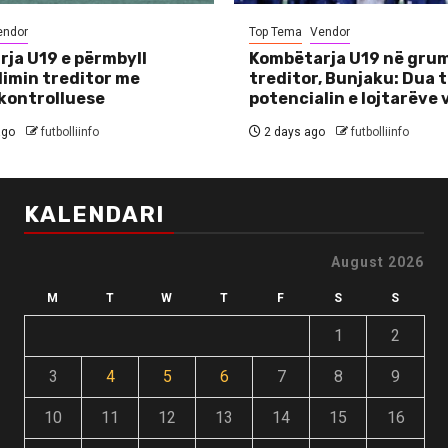
endor
Top Tema
Vendor
ja U19 e përmbyll
Kombëtarja U19 në grum
imin treditor me
treditor, Bunjaku: Dua 
kontrolluese
potencialin e lojtarëve
ago
futbolliinfo
2 days ago
futbolliinfo
KALENDARI
August 2026
M
T
W
T
F
S
S
1
2
3
4
5
6
7
8
9
10
11
12
13
14
15
16