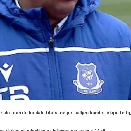
me plot meritë ka dalë fitues në përballjen kundër ekipit të t