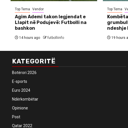
Top Tema
Vendor
Top Tema
V
Agim Ademi takon legjendat e
Kombëtar
Llapit në Podujevë: Futbolli na
grumbull
bashkon
ndeshje 
14 hours ago
futbolliinfo
19 hours 
KATEGORITË
Botërori 2026
E-sports
Euro 2024
Ndërkombëtar
Opinione
Post
Qatar 2022