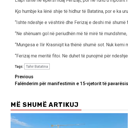
Llapi ishte në epërsi ndaj Ferizajt, por në fund u mposht
Kjo humbje ka lënë shije të hidhur të Batatina, por e ka uru
“Ishte ndeshje e vështirë dhe Ferizaj e deshi më shumë fi
“Ne shënuam gol në periudhën më të mirë të mundshme, 
“Mungesa e Ilir Krasniqit ka thënë shumë sot. Nuk kemi 
“Ferizaj me meritë fitoi. Ne duhet të punojmë për ndeshjen 
Tahir Batatina
Tags:
Post
Previous
Falënderim për manifestimin e 15-vjetorit të pavarësi
navigation
MË SHUMË ARTIKUJ