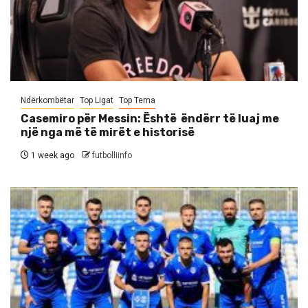
Ndërkombëtar
Top Ligat
Top Tema
Casemiro për Messin: Është ëndërr të luaj me
një nga më të mirët e historisë
1 week ago
futbolliinfo