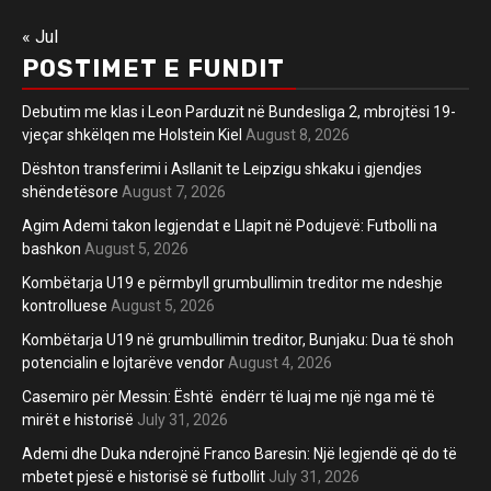
« Jul
POSTIMET E FUNDIT
Debutim me klas i Leon Parduzit në Bundesliga 2, mbrojtësi 19-
vjeçar shkëlqen me Holstein Kiel
August 8, 2026
Dështon transferimi i Asllanit te Leipzigu shkaku i gjendjes
shëndetësore
August 7, 2026
Agim Ademi takon legjendat e Llapit në Podujevë: Futbolli na
bashkon
August 5, 2026
Kombëtarja U19 e përmbyll grumbullimin treditor me ndeshje
kontrolluese
August 5, 2026
Kombëtarja U19 në grumbullimin treditor, Bunjaku: Dua të shoh
potencialin e lojtarëve vendor
August 4, 2026
Casemiro për Messin: Është ëndërr të luaj me një nga më të
mirët e historisë
July 31, 2026
Ademi dhe Duka nderojnë Franco Baresin: Një legjendë që do të
mbetet pjesë e historisë së futbollit
July 31, 2026