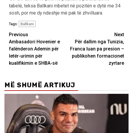
tabelë, teksa Ballkani mbetet në pozitën e dytë me 34
sosh, por me dy ndeshje më pak të zhvilluara.
Ballkani
Tags:
Post
Previous
Next
Ambasadori Hovenier e
Për dallim nga Tunizia,
navigation
falënderon Ademin për
Franca luan pa presion –
letër-urimin për
publikohen formacionet
kualifikimin e SHBA-së
zyrtare
MË SHUMË ARTIKUJ