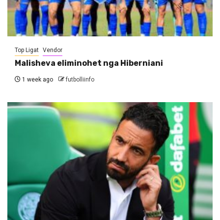
Top Ligat
Vendor
Malisheva eliminohet nga Hiberniani
1 week ago
futbolliinfo