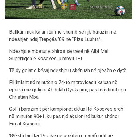
Ballkani nuk ka arritur më shumë se një barazim në
ndeshjen ndaj Trepçës ’89 në “Riza Lushta”.
Ndeshja e mbetur e xhiros së tretë në Albi Mall
Superligën e Kosovës, u mbyll 1-1.
Të dy golat e kësaj ndeshje u shënuan në pjesën e dytë.
Fillimisht në minutën e 74-të mitrovicasit kaluan në
epërsi me golin e Abdulah Oyekanmi, pas asistimit nga
Christian Mba.
Goli i barazimit për kampionët aktual të Kosovës erdhi
në minutën 90+1, ku pas një aksioni të bukur shënoi
Ermal Krasniqi.
’89-shi tani ka 19 pikë në pozitën e parafundit në