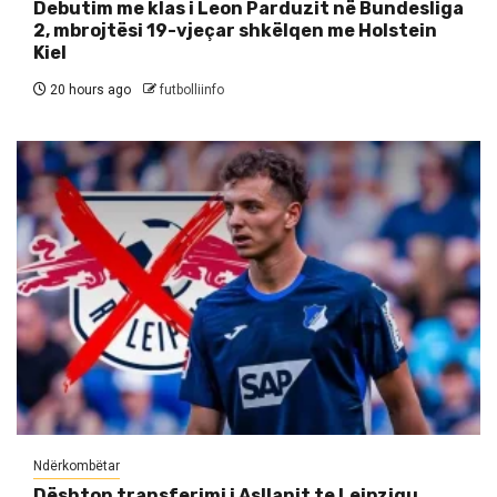
Debutim me klas i Leon Parduzit në Bundesliga
2, mbrojtësi 19-vjeçar shkëlqen me Holstein
Kiel
20 hours ago
futbolliinfo
Ndërkombëtar
Dështon transferimi i Asllanit te Leipzigu