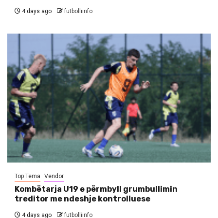
4 days ago
futbolliinfo
Top Tema
Vendor
Kombëtarja U19 e përmbyll grumbullimin
treditor me ndeshje kontrolluese
4 days ago
futbolliinfo