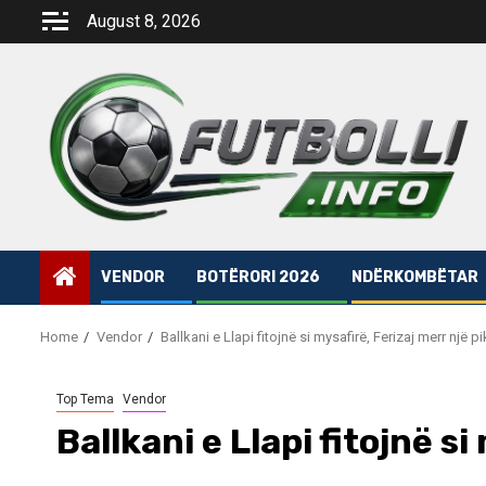
Skip
August 8, 2026
to
content
VENDOR
BOTËRORI 2026
NDËRKOMBËTAR
Home
Vendor
Ballkani e Llapi fitojnë si mysafirë, Ferizaj merr një pi
Top Tema
Vendor
Ballkani e Llapi fitojnë si