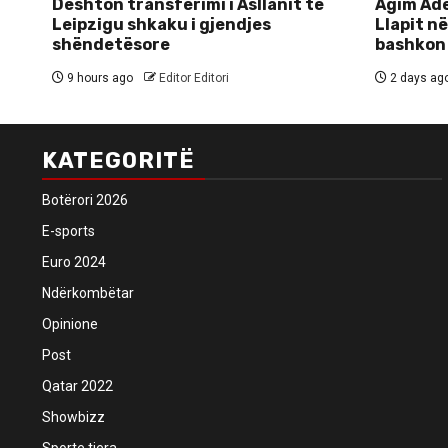
Dështon transferimi i Asllanit te
Agim Ade
Leipzigu shkaku i gjendjes
Llapit në
shëndetësore
bashkon
9 hours ago
Editor Editori
2 days ag
KATEGORITË
Botërori 2026
E-sports
Euro 2024
Ndërkombëtar
Opinione
Post
Qatar 2022
Showbizz