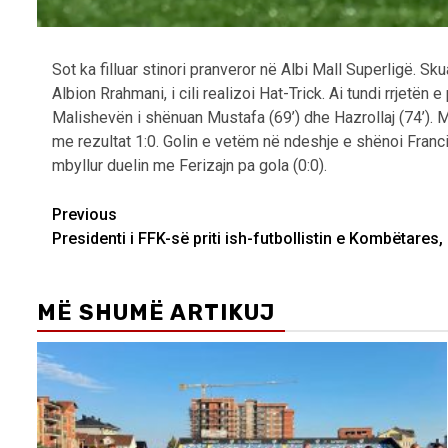
Sot ka filluar stinori pranveror në Albi Mall Superligë. 
Albion Rrahmani, i cili realizoi Hat-Trick. Ai tundi rrjetë
Malishevën i shënuan Mustafa (69’) dhe Hazrollaj (74’). M
me rezultat 1:0. Golin e vetëm në ndeshje e shënoi Francis
mbyllur duelin me Ferizajn pa gola (0:0).
Post
Previous
Presidenti i FFK-së priti ish-futbollistin e Kombëtares
navigation
MË SHUMË ARTIKUJ