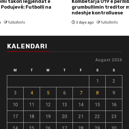
mi takon legjendat e
Kombëtarja U19 e përmb
 Podujevë: Futbolli na
grumbullimin treditor 
ndeshje kontrolluese
o
futbolliinfo
3 days ago
futbolliinfo
KALENDARI
August 2026
M
T
W
T
F
S
S
1
2
3
4
5
6
7
8
9
10
11
12
13
14
15
16
17
18
19
20
21
22
23
24
25
26
27
28
29
30