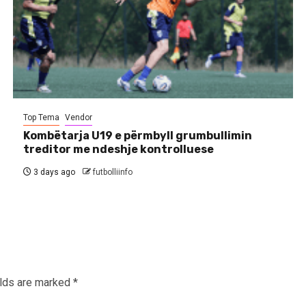
Top Tema
Vendor
Kombëtarja U19 e përmbyll grumbullimin
treditor me ndeshje kontrolluese
3 days ago
futbolliinfo
elds are marked
*