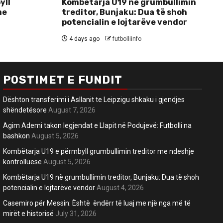
yll
Kombëtarja U19 në grumbullimin
me
treditor, Bunjaku: Dua të shoh
potencialin e lojtarëve vendor
4 days ago
futbolliinfo
POSTIMET E FUNDIT
Dështon transferimi i Asllanit te Leipzigu shkaku i gjendjes
shëndetësore
August 7, 2026
Agim Ademi takon legjendat e Llapit në Podujevë: Futbolli na
bashkon
August 5, 2026
Kombëtarja U19 e përmbyll grumbullimin treditor me ndeshje
kontrolluese
August 5, 2026
Kombëtarja U19 në grumbullimin treditor, Bunjaku: Dua të shoh
potencialin e lojtarëve vendor
August 4, 2026
Casemiro për Messin: Është ëndërr të luaj me një nga më të
mirët e historisë
July 31, 2026