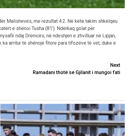
undër Malishevës, me rezultat 4:2. Në këtë takim shkëlqeu
 katërt e shënoi Tusha (81’). Ndërkaq golat për
ysafir ndaj Drenicës, në ndeshjen e zhvilluar në Lipjan,
ka arritur të shënojë fitore para tifozëve të vet, duke e
Next
Ramadani thotë se Gjilanit i mungoi fati