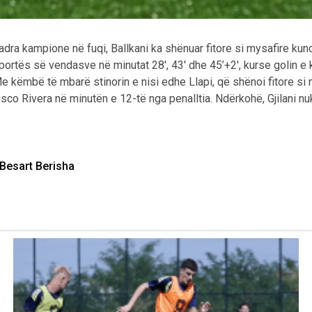
Skuadra kampione në fuqi, Ballkani ka shënuar fitore si mysafire k
n e portës së vendasve në minutat 28′, 43′ dhe 45’+2′, kurse golin e
e këmbë të mbarë stinorin e nisi edhe Llapi, që shënoi fitore si m
co Rivera në minutën e 12-të nga penalltia. Ndërkohë, Gjilani nuk 
, Besart Berisha