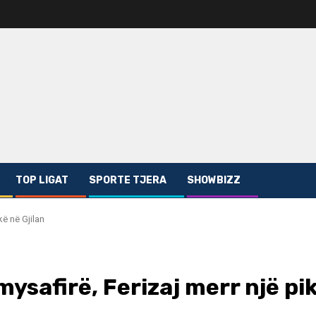
TOP LIGAT
SPORTE TJERA
SHOWBIZZ
kë në Gjilan
 mysafirë, Ferizaj merr një pi