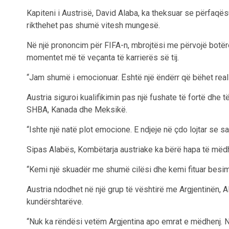
Kapiteni i Austrisë, David Alaba, ka theksuar se përfaqës
rikthehet pas shumë vitesh mungesë.
Në një prononcim për FIFA-n, mbrojtësi me përvojë botëro
momentet më të veçanta të karrierës së tij.
“Jam shumë i emocionuar. Është një ëndërr që bëhet reali
Austria siguroi kualifikimin pas një fushate të fortë dhe
SHBA, Kanada dhe Meksikë.
“Ishte një natë plot emocione. E ndjeje në çdo lojtar se
Sipas Alabës, Kombëtarja austriake ka bërë hapa të mëdhen
“Kemi një skuadër me shumë cilësi dhe kemi fituar besim 
Austria ndodhet në një grup të vështirë me Argjentinën, 
kundërshtarëve.
“Nuk ka rëndësi vetëm Argjentina apo emrat e mëdhenj. Ne 