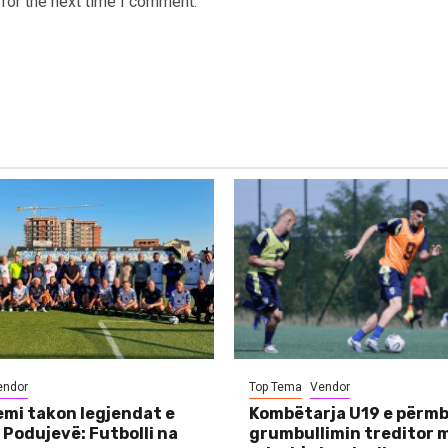
for the next time I comment.
endor
Top Tema
Vendor
mi takon legjendat e
Kombëtarja U19 e përmb
 Podujevë: Futbolli na
grumbullimin treditor 