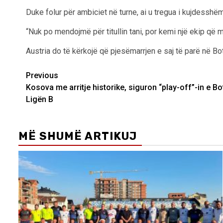
Duke folur për ambiciet në turne, ai u tregua i kujdesshë
“Nuk po mendojmë për titullin tani, por kemi një ekip që 
Austria do të kërkojë që pjesëmarrjen e saj të parë në Bot
Post
Previous
Kosova me arritje historike, siguron “play-off”-in e B
navigation
Ligën B
MË SHUMË ARTIKUJ