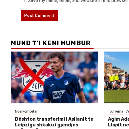
Save my name, email, and website in this browser 
MUND T'I KENI HUMBUR
Ndërkombëtar
Top Tema
V
Dështon transferimi i Asllanit te
Agim Ade
Leipzigu shkaku i gjendjes
Llapit në