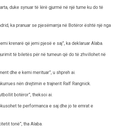
rta, duke synuar të lërë gjurmë në një turne ku do të
drid, ka pranuar se pjesëmarrja në Botëror është një nga
mi krenarë që jemi pjesë e saj”, ka deklaruar Alaba.
rimit të biletës për në turneun që do të zhvillohet në
ent dhe e kemi merituar”, u shpreh ai.
urrues nën drejtimin e trajnerit Ralf Rangnick.
ollit botëror”, theksoi ai.
okusohet te performanca e saj dhe jo te emrat e
etit tonë”, tha Alaba.