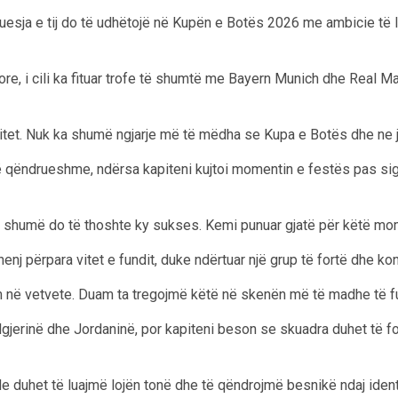
uesja e tij do të udhëtojë në Kupën e Botës 2026 me ambicie të la
re, i cili ka fituar trofe të shumtë me Bayern Munich dhe Real Ma
tet. Nuk ka shumë ngjarje më të mëdha se Kupa e Botës dhe ne je
 të qëndrueshme, ndërsa kapiteni kujtoi momentin e festës pas sigu
 sa shumë do të thoshte ky sukses. Kemi punuar gjatë për këtë mom
j përpara vitet e fundit, duke ndërtuar një grup të fortë dhe konk
në vetvete. Duam ta tregojmë këtë në skenën më të madhe të futb
Algjerinë dhe Jordaninë, por kapiteni beson se skuadra duhet të f
duhet të luajmë lojën tonë dhe të qëndrojmë besnikë ndaj identit