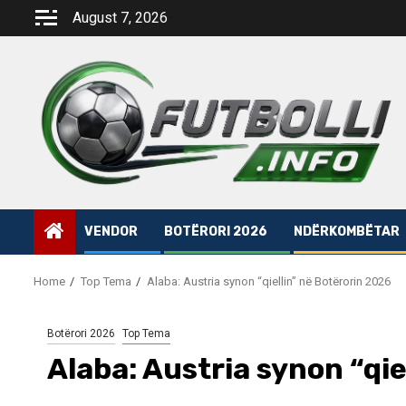
Skip
August 7, 2026
to
content
VENDOR
BOTËRORI 2026
NDËRKOMBËTAR
Home
Top Tema
Alaba: Austria synon “qiellin” në Botërorin 2026
Botërori 2026
Top Tema
Alaba: Austria synon “qie