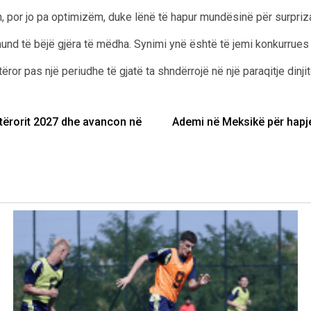
m, por jo pa optimizëm, duke lënë të hapur mundësinë për surpriz
mund të bëjë gjëra të mëdha. Synimi ynë është të jemi konkurrues d
ëror pas një periudhe të gjatë ta shndërrojë në një paraqitje dinji
otërorit 2027 dhe avancon në
Ademi në Meksikë për hapj