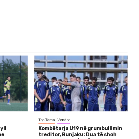
Top Tema
Vendor
yll
Kombëtarja U19 në grumbullimin
me
treditor, Bunjaku: Dua të shoh