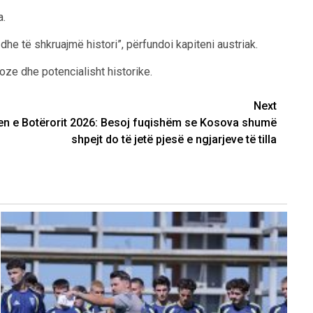
a.
he të shkruajmë histori”, përfundoi kapiteni austriak.
toze dhe potencialisht historike.
Next
en e Botërorit 2026: Besoj fuqishëm se Kosova shumë
shpejt do të jetë pjesë e ngjarjeve të tilla