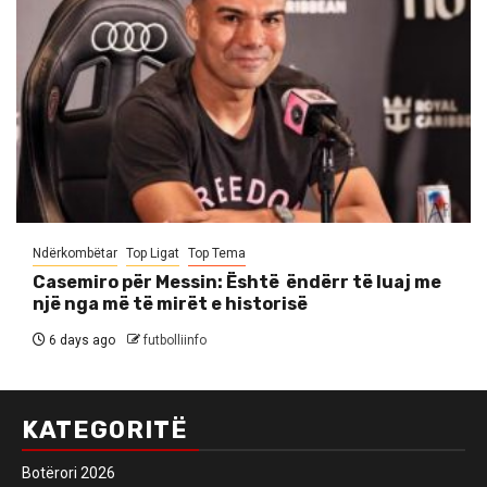
Ndërkombëtar
Top Ligat
Top Tema
Casemiro për Messin: Është ëndërr të luaj me
një nga më të mirët e historisë
6 days ago
futbolliinfo
KATEGORITË
Botërori 2026