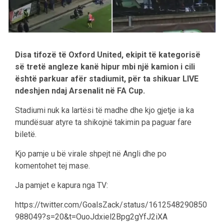
Disa tifozë të Oxford United, ekipit të kategorisë
së tretë angleze kanë hipur mbi një kamion i cili
është parkuar afër stadiumit, për ta shikuar LIVE
ndeshjen ndaj Arsenalit në FA Cup.
Stadiumi nuk ka lartësi të madhe dhe kjo gjetje ia ka
mundësuar atyre ta shikojnë takimin pa paguar fare
biletë.
Kjo pamje u bë virale shpejt në Angli dhe po
komentohet tej mase.
Ja pamjet e kapura nga TV:
https://twitter.com/GoalsZack/status/1612548290850
988049?s=20&t=OuoJdxiel2Bpg2gYfJ2iXA