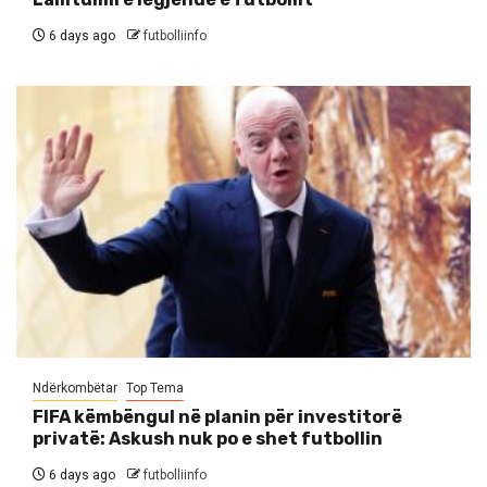
6 days ago
futbolliinfo
Ndërkombëtar
Top Tema
FIFA këmbëngul në planin për investitorë
privatë: Askush nuk po e shet futbollin
6 days ago
futbolliinfo