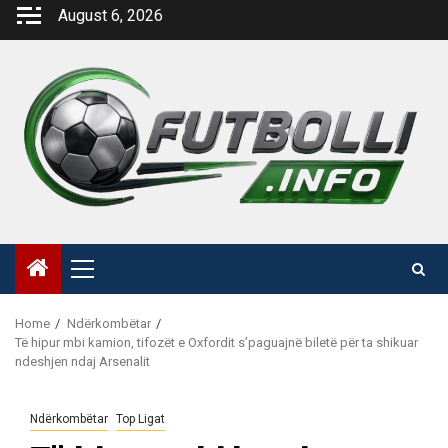
Skip
August 6, 2026
to
content
Primary
Menu
Home
Ndërkombëtar
Të hipur mbi kamion, tifozët e Oxfordit s’paguajnë biletë për ta shikuar
ndeshjen ndaj Arsenalit
Ndërkombëtar
Top Ligat