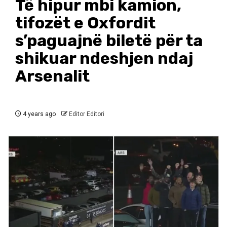
Të hipur mbi kamion,
tifozët e Oxfordit
s’paguajnë biletë për ta
shikuar ndeshjen ndaj
Arsenalit
4 years ago
Editor Editori