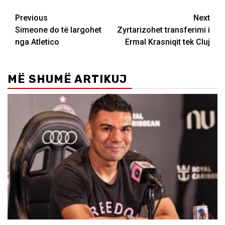
Post
Previous
Next
Simeone do të largohet
Zyrtarizohet transferimi i
navigation
nga Atletico
Ermal Krasniqit tek Cluj
MË SHUMË ARTIKUJ