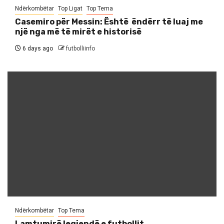
Ndërkombëtar
Top Ligat
Top Tema
Casemiro për Messin: Është ëndërr të luaj me
një nga më të mirët e historisë
6 days ago
futbolliinfo
Ndërkombëtar
Top Tema
Lamtumirë legjendë e futbollit