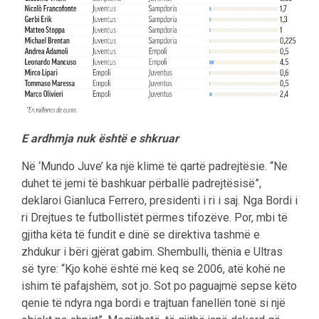
E ardhmja nuk është e shkruar
Në ‘Mundo Juve’ ka një klimë të qartë padrejtësie. “Ne
duhet të jemi të bashkuar përballë padrejtësisë”,
deklaroi Gianluca Ferrero, presidenti i ri i saj. Nga Bordi i
ri Drejtues te futbollistët përmes tifozëve. Por, mbi të
gjitha këta të fundit e dinë se direktiva tashmë e
zhdukur i bëri gjërat gabim. Shembulli, thënia e Ultras
së tyre: “Kjo kohë është më keq se 2006, atë kohë ne
ishim të pafajshëm, sot jo. Sot po paguajmë sepse këto
qenie të ndyra nga bordi e trajtuan fanellën tonë si një