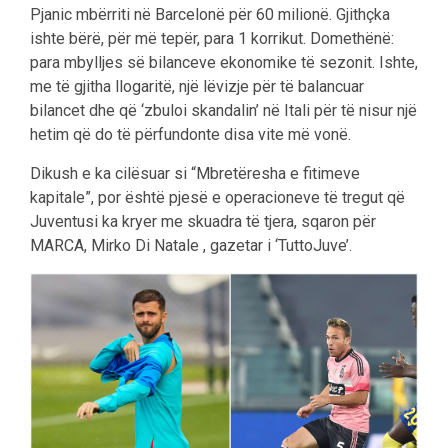
Pjanic mbërriti në Barcelonë për 60 milionë. Gjithçka
ishte bërë, për më tepër, para 1 korrikut. Domethënë:
para mbylljes së bilanceve ekonomike të sezonit. Ishte,
me të gjitha llogaritë, një lëvizje për të balancuar
bilancet dhe që ‘zbuloi skandalin’ në Itali për të nisur një
hetim që do të përfundonte disa vite më vonë.
Dikush e ka cilësuar si “Mbretëresha e fitimeve
kapitale”, por është pjesë e operacioneve të tregut që
Juventusi ka kryer me skuadra të tjera, sqaron për
MARCA, Mirko Di Natale , gazetar i ‘TuttoJuve’.