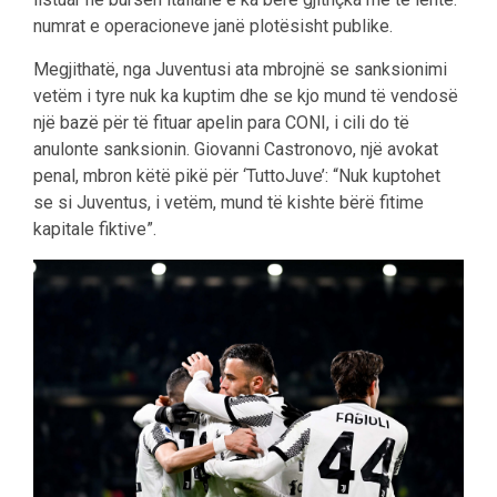
numrat e operacioneve janë plotësisht publike.
Megjithatë, nga Juventusi ata mbrojnë se sanksionimi
vetëm i tyre nuk ka kuptim dhe se kjo mund të vendosë
një bazë për të fituar apelin para CONI, i cili do të
anulonte sanksionin. Giovanni Castronovo, një avokat
penal, mbron këtë pikë për ‘TuttoJuve’: “Nuk kuptohet
se si Juventus, i vetëm, mund të kishte bërë fitime
kapitale fiktive”.