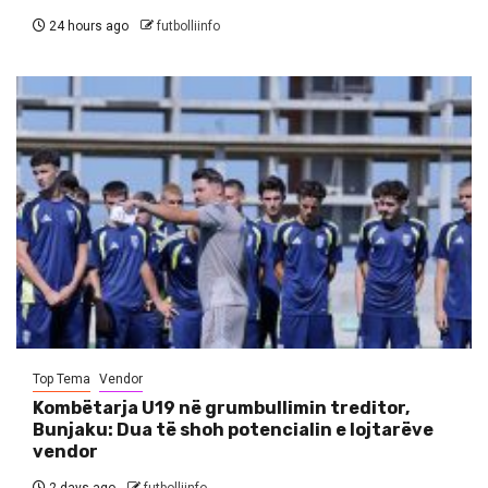
24 hours ago
futbolliinfo
Top Tema
Vendor
Kombëtarja U19 në grumbullimin treditor,
Bunjaku: Dua të shoh potencialin e lojtarëve
vendor
2 days ago
futbolliinfo