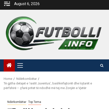
Skip
August 6, 2026
to
content
Primary
Menu
Home
Ndërkombëtar
Të gjitha detajet e ‘rastit Juventus’, bashkëfajtorët dhe lojtarët e
përfshirë – çfarë pritet të ndodhë më tej me Zonjën e Vjetër
Ndërkombëtar
Top Tema