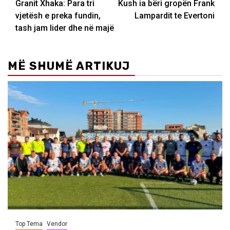
Granit Xhaka: Para tri
Kush ia bëri gropën Frank
navigation
vjetësh e preka fundin,
Lampardit te Evertoni
tash jam lider dhe në majë
MË SHUMË ARTIKUJ
Top Tema
Vendor