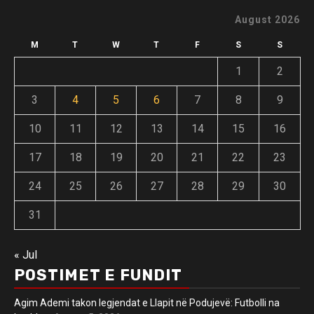
August 2026
M
T
W
T
F
S
S
1
2
3
4
5
6
7
8
9
10
11
12
13
14
15
16
17
18
19
20
21
22
23
24
25
26
27
28
29
30
31
« Jul
POSTIMET E FUNDIT
Agim Ademi takon legjendat e Llapit në Podujevë: Futbolli na