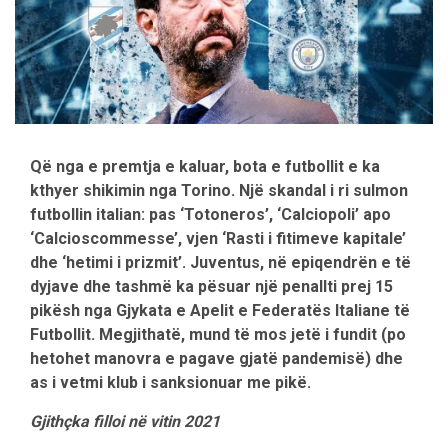
Që nga e premtja e kaluar, bota e futbollit e ka
kthyer shikimin nga Torino. Një skandal i ri sulmon
futbollin italian: pas ‘Totoneros’, ‘Calciopoli’ apo
‘Calcioscommesse’, vjen ‘Rasti i fitimeve kapitale’
dhe ‘hetimi i prizmit’. Juventus, në epiqendrën e të
dyjave dhe tashmë ka pësuar një penallti prej 15
pikësh nga Gjykata e Apelit e Federatës Italiane të
Futbollit. Megjithatë, mund të mos jetë i fundit (po
hetohet manovra e pagave gjatë pandemisë) dhe
as i vetmi klub i sanksionuar me pikë.
Gjithçka filloi në vitin 2021