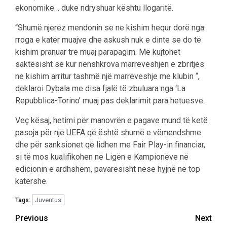
ekonomike… duke ndryshuar kështu llogaritë.
“Shumë njerëz mendonin se ne kishim hequr dorë nga
rroga e katër muajve dhe askush nuk e dinte se do të
kishim pranuar tre muaj parapagim. Më kujtohet
saktësisht se kur nënshkrova marrëveshjen e zbritjes
ne kishim arritur tashmë një marrëveshje me klubin “,
deklaroi Dybala me disa fjalë të zbuluara nga ‘La
Repubblica-Torino’ muaj pas deklarimit para hetuesve.
Veç kësaj, hetimi për manovrën e pagave mund të ketë
pasoja për një UEFA që është shumë e vëmendshme
dhe për sanksionet që lidhen me Fair Play-in financiar,
si të mos kualifikohen në Ligën e Kampionëve në
edicionin e ardhshëm, pavarësisht nëse hyjnë në top
katërshe.
Juventus
Tags:
Post
Previous
Next