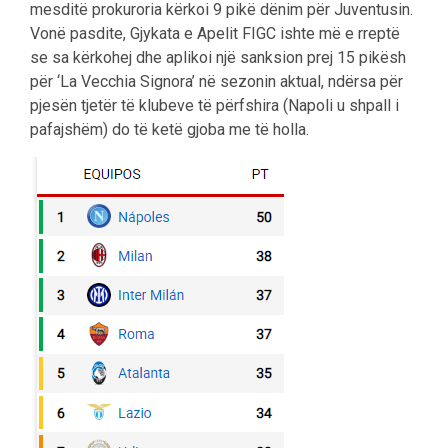
mesditë prokuroria kërkoi 9 pikë dënim për Juventusin.
Vonë pasdite, Gjykata e Apelit FIGC ishte më e rreptë
se sa kërkohej dhe aplikoi një sanksion prej 15 pikësh
për ‘La Vecchia Signora’ në sezonin aktual, ndërsa për
pjesën tjetër të klubeve të përfshira (Napoli u shpall i
pafajshëm) do të ketë gjoba me të holla.