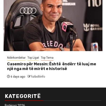
Ndërkombëtar
Top Ligat
Top Tema
Casemiro për Messin: Është ëndërr të luaj me
një nga më të mirët e historisë
6 days ago
futbolliinfo
KATEGORITË
Botërori 2026