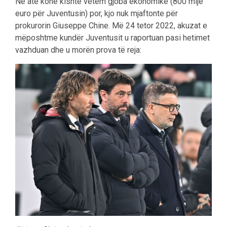
Në atë kohë kishte vetëm gjoba ekonomike (800 mijë
euro për Juventusin) por, kjo nuk mjaftonte për
prokurorin Giuseppe Chine. Më 24 tetor 2022, akuzat e
mëposhtme kundër Juventusit u raportuan pasi hetimet
vazhduan dhe u morën prova të reja: