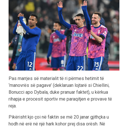
Pas marrjes së materialit të ri përmes hetimit të
‘manovrës së pagave’ (deklaruan lojtarë si Chiellini,
Bonucci apo Dybala, duke pranuar faktet), u kërkua
rihapja e procesit sportiv me paraqitjen e provave të
reja.
Pikërisht kjo çoi në faktin se më 20 janar gjithçka u
hodh në erë në një hark kohor prej disa orësh. Në