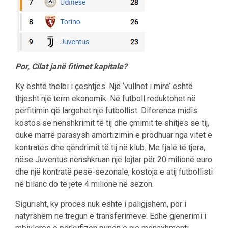
Por, Cilat janë fitimet kapitale?
Ky është thelbi i çështjes. Një ‘vullnet i mirë’ është
thjesht një term ekonomik. Në futboll reduktohet në
përfitimin që largohet një futbollist. Diferenca midis
kostos së nënshkrimit të tij dhe çmimit të shitjes së tij,
duke marrë parasysh amortizimin e prodhuar nga vitet e
kontratës dhe qëndrimit të tij në klub. Me fjalë të tjera,
nëse Juventus nënshkruan një lojtar për 20 milionë euro
dhe një kontratë pesë-sezonale, kostoja e atij futbollisti
në bilanc do të jetë 4 milionë në sezon.
Sigurisht, ky proces nuk është i paligjshëm, por i
natyrshëm në tregun e transferimeve. Edhe gjenerimi i