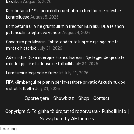
bashkon
August 5, 2026
Kombëtarja U19 e përmbyll grumbullimin treditor me ndeshje
kontrolluese
August 5, 2026
Kombëtarja U19 në grumbullimin treditor, Bunjaku: Dua të shoh
potencialin e lojtarëve vendor
August 4, 2026
Casemiro për Messin: Është ëndërr të luaj me një nga më të
mirët e historisë
July 31, 2026
Ademi dhe Duka nderojnë Franco Baresin: Një legjendë që do të
mbetet pjesë e historisë së futbollit
July 31, 2026
Lamtumirë legjendë e futbollit
July 31, 2026
FIFA këmbëngul në planin për investitorë privatë: Askush nuk po
e shet futbollin
July 31, 2026
Sporte tjera
Showbizz
Shop
Contact
Copyright © Të gjitha të drejtat të rezervuara - Futbolli.info
|
Newsphere
by AF themes.
Loading
.
.
.