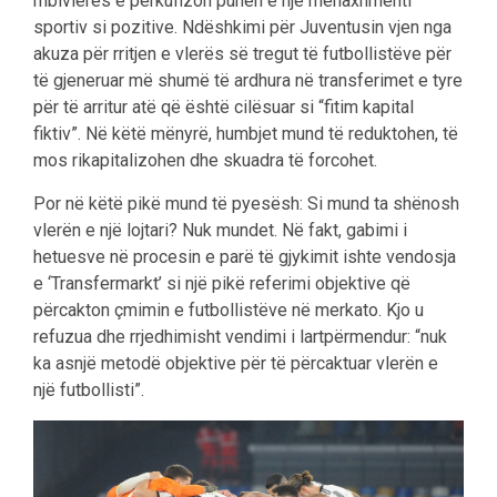
mbivlerës e përkufizon punën e një menaxhmenti
sportiv si pozitive. Ndëshkimi për Juventusin vjen nga
akuza për rritjen e vlerës së tregut të futbollistëve për
të gjeneruar më shumë të ardhura në transferimet e tyre
për të arritur atë që është cilësuar si “fitim kapital
fiktiv”. Në këtë mënyrë, humbjet mund të reduktohen, të
mos rikapitalizohen dhe skuadra të forcohet.
Por në këtë pikë mund të pyesësh: Si mund ta shënosh
vlerën e një lojtari? Nuk mundet. Në fakt, gabimi i
hetuesve në procesin e parë të gjykimit ishte vendosja
e ‘Transfermarkt’ si një pikë referimi objektive që
përcakton çmimin e futbollistëve në merkato. Kjo u
refuzua dhe rrjedhimisht vendimi i lartpërmendur: “nuk
ka asnjë metodë objektive për të përcaktuar vlerën e
një futbollisti”.