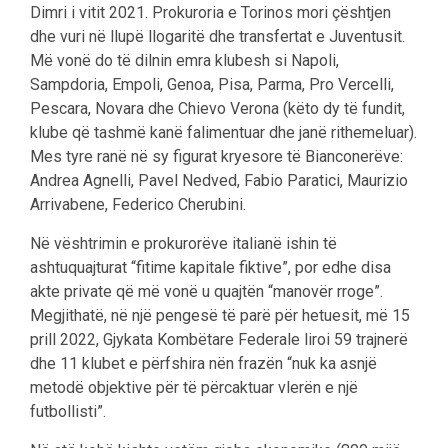
Dimri i vitit 2021. Prokuroria e Torinos mori çështjen
dhe vuri në llupë llogaritë dhe transfertat e Juventusit.
Më vonë do të dilnin emra klubesh si Napoli,
Sampdoria, Empoli, Genoa, Pisa, Parma, Pro Vercelli,
Pescara, Novara dhe Chievo Verona (këto dy të fundit,
klube që tashmë kanë falimentuar dhe janë rithemeluar).
Mes tyre ranë në sy figurat kryesore të Bianconerëve:
Andrea Agnelli, Pavel Nedved, Fabio Paratici, Maurizio
Arrivabene, Federico Cherubini.
Në vështrimin e prokurorëve italianë ishin të
ashtuquajturat “fitime kapitale fiktive”, por edhe disa
akte private që më vonë u quajtën “manovër rroge”.
Megjithatë, në një pengesë të parë për hetuesit, më 15
prill 2022, Gjykata Kombëtare Federale liroi 59 trajnerë
dhe 11 klubet e përfshira nën frazën “nuk ka asnjë
metodë objektive për të përcaktuar vlerën e një
futbollisti”.