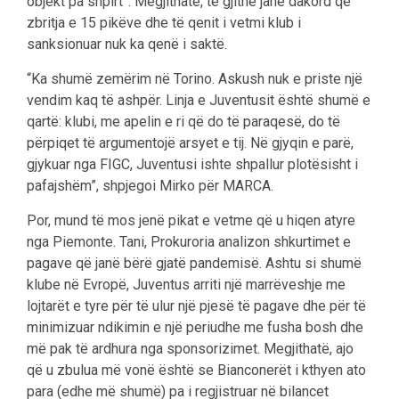
objekt pa shpirt”. Megjithatë, të gjithë janë dakord që
zbritja e 15 pikëve dhe të qenit i vetmi klub i
sanksionuar nuk ka qenë i saktë.
“Ka shumë zemërim në Torino. Askush nuk e priste një
vendim kaq të ashpër. Linja e Juventusit është shumë e
qartë: klubi, me apelin e ri që do të paraqesë, do të
përpiqet të argumentojë arsyet e tij. Në gjyqin e parë,
gjykuar nga FIGC, Juventusi ishte shpallur plotësisht i
pafajshëm”, shpjegoi Mirko për MARCA.
Por, mund të mos jenë pikat e vetme që u hiqen atyre
nga Piemonte. Tani, Prokuroria analizon shkurtimet e
pagave që janë bërë gjatë pandemisë. Ashtu si shumë
klube në Evropë, Juventus arriti një marrëveshje me
lojtarët e tyre për të ulur një pjesë të pagave dhe për të
minimizuar ndikimin e një periudhe me fusha bosh dhe
më pak të ardhura nga sponsorizimet. Megjithatë, ajo
që u zbulua më vonë është se Bianconerët i kthyen ato
para (edhe më shumë) pa i regjistruar në bilancet