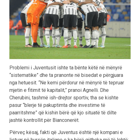
Problemi i Juventusit ishte ta bënte këtë në mënyrë
“sistematike” dhe ta pranonte në bisedat e përgjuara
nga hetuesit. “Ne kemi përdorur në mënyrë të tepruar
mjetin e fitimit të kapitalit,” pranoi Agnelli. Dhe
Cherubini, tashmë ish-drejtor sportiv, tha se kishte
pasur “blerje të pakuptimta dhe investime të
paarritshme” që kishin bërë që kjo situatë të dilte
jashtë kontrollit për Bianconerët.
Përveç kësaj, fakti që Juventus është një kompani e
listuar në bursën italiane e ka bërë gjithçka më të lehtë: