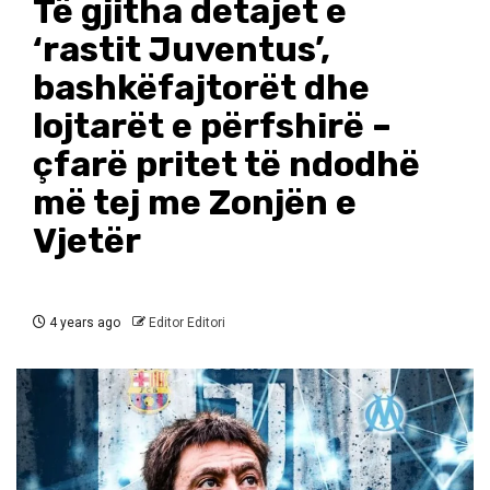
Të gjitha detajet e
‘rastit Juventus’,
bashkëfajtorët dhe
lojtarët e përfshirë –
çfarë pritet të ndodhë
më tej me Zonjën e
Vjetër
4 years ago
Editor Editori