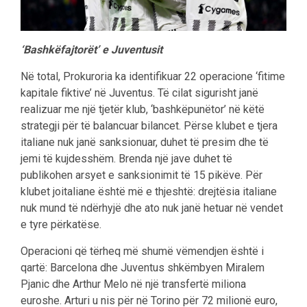
‘Bashkëfajtorët’ e Juventusit
Në total, Prokuroria ka identifikuar 22 operacione ‘fitime
kapitale fiktive’ në Juventus. Të cilat sigurisht janë
realizuar me një tjetër klub, ‘bashkëpunëtor’ në këtë
strategji për të balancuar bilancet. Përse klubet e tjera
italiane nuk janë sanksionuar, duhet të presim dhe të
jemi të kujdesshëm. Brenda një jave duhet të
publikohen arsyet e sanksionimit të 15 pikëve. Për
klubet joitaliane është më e thjeshtë: drejtësia italiane
nuk mund të ndërhyjë dhe ato nuk janë hetuar në vendet
e tyre përkatëse.
Operacioni që tërheq më shumë vëmendjen është i
qartë: Barcelona dhe Juventus shkëmbyen Miralem
Pjanic dhe Arthur Melo në një transfertë miliona
euroshe. Arturi u nis për në Torino për 72 milionë euro,