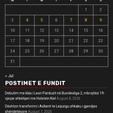
M
T
W
T
F
S
S
1
2
3
4
5
6
7
8
9
10
11
12
13
14
15
16
17
18
19
20
21
22
23
24
25
26
27
28
29
30
31
« Jul
POSTIMET E FUNDIT
Debutim me klas i Leon Parduzit në Bundesliga 2, mbrojtësi 19-
vjeçar shkëlqen me Holstein Kiel
August 8, 2026
Dështon transferimi i Asllanit te Leipzigu shkaku i gjendjes
shëndetësore
August 7, 2026