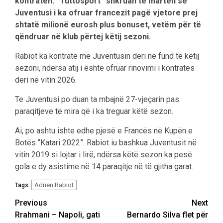
kontratën. “Tuttosport” shkruan të martën se
Juventusi i ka ofruar francezit pagë vjetore prej
shtatë milionë eurosh plus bonuset, vetëm për të
qëndruar në klub përtej këtij sezoni.
Rabiot ka kontratë me Juventusin deri në fund të këtij
sezoni, ndërsa atij i është ofruar rinovimi i kontratës
deri në vitin 2026.
Te Juventusi po duan ta mbajnë 27-vjeçarin pas
paraqitjeve të mira që i ka treguar këtë sezon.
Ai, po ashtu ishte edhe pjesë e Francës në Kupën e
Botës “Katari 2022”. Rabiot iu bashkua Juventusit në
vitin 2019 si lojtar i lirë, ndërsa këtë sezon ka pesë
gola e dy asistime në 14 paraqitje në të gjitha garat.
Adrien Rabiot
Tags:
Post
Previous
Next
Rrahmani – Napoli, gati
Bernardo Silva flet për
navigation