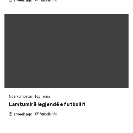
1 week ago
futbolliinfo
Ndërkombëtar
Top Tema
Lamtumirë legjendë e futbollit
1 week ago
futbolliinfo