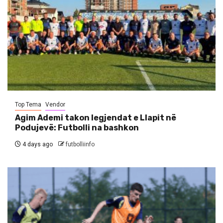
Top Tema
Vendor
Agim Ademi takon legjendat e Llapit në
Podujevë: Futbolli na bashkon
4 days ago
futbolliinfo