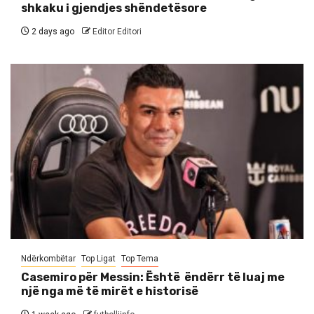
shkaku i gjendjes shëndetësore
2 days ago
Editor Editori
Ndërkombëtar
Top Ligat
Top Tema
Casemiro për Messin: Është ëndërr të luaj me
një nga më të mirët e historisë