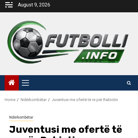
Skip
August 9, 2026
to
content
Primary
Menu
Home
Ndërkombëtar
Juventusi me ofertë të re për Rabiotin
Ndërkombëtar
Juventusi me ofertë të