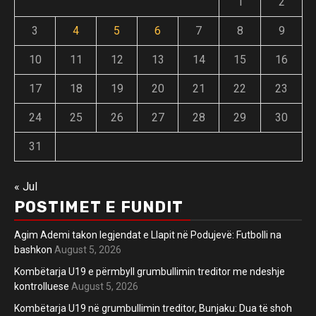
1
2
3
4
5
6
7
8
9
10
11
12
13
14
15
16
17
18
19
20
21
22
23
24
25
26
27
28
29
30
31
« Jul
POSTIMET E FUNDIT
Agim Ademi takon legjendat e Llapit në Podujevë: Futbolli na
bashkon
August 5, 2026
Kombëtarja U19 e përmbyll grumbullimin treditor me ndeshje
kontrolluese
August 5, 2026
Kombëtarja U19 në grumbullimin treditor, Bunjaku: Dua të shoh