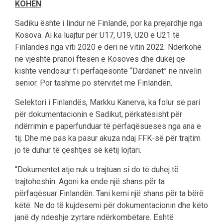
KOHËN
.
Sadiku është i lindur në Finlandë, por ka prejardhje nga
Kosova. Ai ka luajtur për U17, U19, U20 e U21 të
Finlandës nga viti 2020 e deri në vitin 2022. Ndërkohë
në vjeshtë pranoi ftesën e Kosovës dhe dukej që
kishte vendosur t’i përfaqësonte “Dardanët” në nivelin
senior. Por tashmë po stërvitet me Finlandën.
Selektori i Finlandës, Markku Kanerva, ka folur së pari
për dokumentacionin e Sadikut, përkatësisht për
ndërrimin e papërfunduar të përfaqësueses nga ana e
tij. Dhe më pas ka pasur akuza ndaj FFK-së për trajtim
jo të duhur të çështjes së këtij lojtari.
“Dokumentet atje nuk u trajtuan si do të duhej të
trajtoheshin. Agoni ka ende një shans për ta
përfaqësuar Finlandën. Tani kemi një shans për ta bërë
këtë. Ne do të kujdesemi për dokumentacionin dhe këto
janë dy ndeshje zyrtare ndërkombëtare. Është