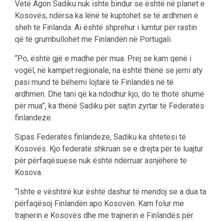
Vetë Agon Sadiku nuk ishte bindur se është në planet e
Kosovës, ndërsa ka lënë të kuptohet se të ardhmen e
sheh te Finlanda. Ai është shprehur i lumtur për rastin
që të grumbullohet me Finlandën në Portugali.
“Po, është gjë e madhe për mua. Prej se kam qenë i
vogël, në kampet regjionale, na është thënë se jemi aty
pasi mund të bëhemi lojtarë të Finlandës në të
ardhmen. Dhe tani që ka ndodhur kjo, do të thotë shumë
për mua”, ka thënë Sadiku për sajtin zyrtar të Federatës
finlandeze.
Sipas Federatës finlandeze, Sadiku ka shtetësi të
Kosovës. Kjo federatë shkruan se e drejta për të luajtur
për përfaqësuese nuk është ndërruar asnjëherë te
Kosova.
“Ishte e vështirë kur është dashur të mendoj se a dua ta
përfaqësoj Finlandën apo Kosovën. Kam folur me
trajnerin e Kosovës dhe me trajnerin e Finlandës për