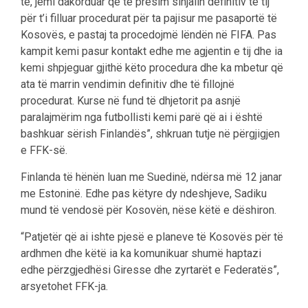
të, jemi dakorduar që të presim sinjalin definitiv të tij
për t’i filluar procedurat për ta pajisur me pasaportë të
Kosovës, e pastaj ta procedojmë lëndën në FIFA. Pas
kampit kemi pasur kontakt edhe me agjentin e tij dhe ia
kemi shpjeguar gjithë këto procedura dhe ka mbetur që
ata të marrin vendimin definitiv dhe të fillojnë
procedurat. Kurse në fund të dhjetorit pa asnjë
paralajmërim nga futbollisti kemi parë që ai i është
bashkuar sërish Finlandës”, shkruan tutje në përgjigjen
e FFK-së.
Finlanda të hënën luan me Suedinë, ndërsa më 12 janar
me Estoninë. Edhe pas këtyre dy ndeshjeve, Sadiku
mund të vendosë për Kosovën, nëse këtë e dëshiron.
“Patjetër që ai ishte pjesë e planeve të Kosovës për të
ardhmen dhe këtë ia ka komunikuar shumë haptazi
edhe përzgjedhësi Giresse dhe zyrtarët e Federatës”,
arsyetohet FFK-ja.