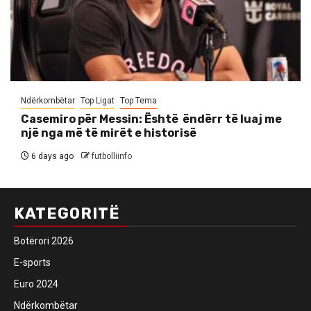
Ndërkombëtar
Top Ligat
Top Tema
Casemiro për Messin: Është ëndërr të luaj me
një nga më të mirët e historisë
6 days ago
futbolliinfo
KATEGORITË
Botërori 2026
E-sports
Euro 2024
Ndërkombëtar