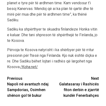
planet e tyre për të ardhmen time. Kam vendosur t’i
besoj Kanervas. Mendoj që ai ka plan të qartë dhe të
mirë për mua dhe për të ardhmen time”, ka thënë
Sadiku.
Sadiku ka shpërthyer te skuadra finlandeze Honka vitin
e kaluar. Dhe tani shpreson të shpërthejë te Finlanda, jo
te Kosova.
Përvoja te Kosova natyrisht i ka shërbyer për të rritur
presionin për ftesë nga Finlanda. Kjo nuk është diçka e
re. Dhe Sadiku bëhet lojtari i radhës që largohet nga
Kosova.
/Koha.net/
Post
Previous
Next
Napoli në avantazh ndaj
Galatasaray i Rashicës
navigation
Sampdorias, Osimhen
fiton derbin e zjarrtë
shënon gol të bukur
kundër Fenerbahçes