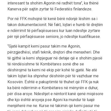
interesant ta shohim Agonin në radhët tona”, ka thënë
Kanerva për sajtin zyrtar të Federatës finlandeze.
Por në FFK mohojnë të kenë bërë ndonjë lëshim sa i
takon dokumentacionit. Në fakt, lojtari e humb të drejtën
e ndërrimit të përfaqësueses kur luan ndeshje zyrtare
për një përfaqësuese seniore, jo ndeshje kualifikuese.
“Gjatë kampit kemi pasur takim me Agonin,
përzgjedhësi, stafi teknik, drejtori dhe menaxheri. Dhe
të gjithë ia kemi shpjeguar në detaje që e shohim pjesë
të rëndësishme të Kombëtares sonë dhe se
dëshirojmë ta kemi në ekip për kohë të gjatë. Ne atë
takim lojtari ka shprehur dëshirën për të vazhduar me
Kosovën. Është e pakuptimtë të thuhet që FFK-ja nuk
ka bërë ndërrimin e Kombëtares në mënyrën e duhur,
për disa arsye. Ndeshjet e nëntorit kanë qenë miqësore
dhe kjo është arsyeja pse Agoni ka mundur të luajë
menjëherë me ne. Kurse në takimin që kemi pasur me