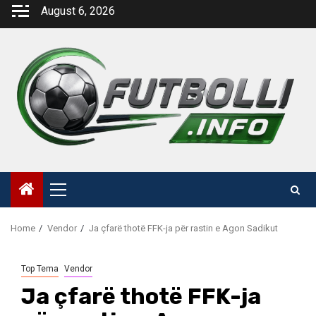
Skip
August 6, 2026
to
content
Primary
Menu
Home
Vendor
Ja çfarë thotë FFK-ja për rastin e Agon Sadikut
Top Tema
Vendor
Ja çfarë thotë FFK-ja