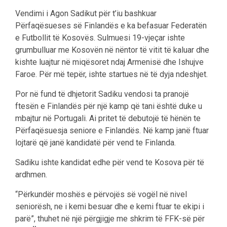
Vendimi i Agon Sadikut për t’iu bashkuar
Përfaqësueses së Finlandës e ka befasuar Federatën
e Futbollit të Kosovës. Sulmuesi 19-vjeçar ishte
grumbulluar me Kosovën në nëntor të vitit të kaluar dhe
kishte luajtur në miqësoret ndaj Armenisë dhe Ishujve
Faroe. Për më tepër, ishte startues në të dyja ndeshjet.
Por në fund të dhjetorit Sadiku vendosi ta pranojë
ftesën e Finlandës për një kamp që tani është duke u
mbajtur në Portugali. Ai pritet të debutojë të hënën te
Përfaqësuesja seniore e Finlandës. Në kamp janë ftuar
lojtarë që janë kandidatë për vend te Finlanda.
Sadiku ishte kandidat edhe për vend te Kosova për të
ardhmen.
“Përkundër moshës e përvojës së vogël në nivel
seniorësh, ne i kemi besuar dhe e kemi ftuar te ekipi i
parë”, thuhet në një përgjigje me shkrim të FFK-së për