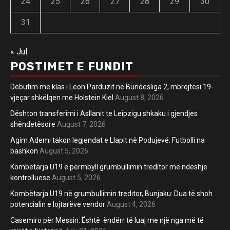
24
25
26
27
28
29
30
31
« Jul
POSTIMET E FUNDIT
Debutim me klas i Leon Parduzit në Bundesliga 2, mbrojtësi 19-
vjeçar shkëlqen me Holstein Kiel
August 8, 2026
Dështon transferimi i Asllanit te Leipzigu shkaku i gjendjes
shëndetësore
August 7, 2026
Agim Ademi takon legjendat e Llapit në Podujevë: Futbolli na
bashkon
August 5, 2026
Kombëtarja U19 e përmbyll grumbullimin treditor me ndeshje
kontrolluese
August 5, 2026
Kombëtarja U19 në grumbullimin treditor, Bunjaku: Dua të shoh
potencialin e lojtarëve vendor
August 4, 2026
Casemiro për Messin: Është ëndërr të luaj me një nga më të