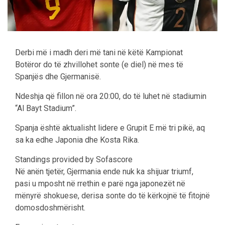
Derbi më i madh deri më tani në këtë Kampionat
Botëror do të zhvillohet sonte (e diel) në mes të
Spanjës dhe Gjermanisë.
Ndeshja që fillon në ora 20:00, do të luhet në stadiumin
“Al Bayt Stadium”.
Spanja është aktualisht lidere e Grupit E më tri pikë, aq
sa ka edhe Japonia dhe Kosta Rika.
Standings provided by Sofascore
Në anën tjetër, Gjermania ende nuk ka shijuar triumf,
pasi u mposht në rrethin e parë nga japonezët në
mënyrë shokuese, derisa sonte do të kërkojnë të fitojnë
domosdoshmërisht.