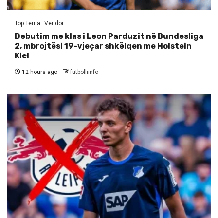
Top Tema
Vendor
Debutim me klas i Leon Parduzit në Bundesliga
2, mbrojtësi 19-vjeçar shkëlqen me Holstein
Kiel
12 hours ago
futbolliinfo