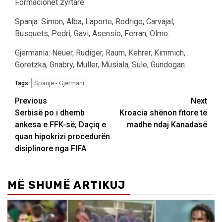
Formacionet zyrtare:
Spanja: Simon, Alba, Laporte, Rodrigo, Carvajal,
Busquets, Pedri, Gavi, Asensio, Ferran, Olmo.
Gjermania: Neuer, Rudiger, Raum, Kehrer, Kimmich,
Goretzka, Gnabry, Muller, Musiala, Sule, Gundogan.
Spanje - Gjermani
Tags:
Post
Previous
Next
Serbisë po i dhemb
Kroacia shënon fitore të
navigation
ankesa e FFK-së; Daçiq e
madhe ndaj Kanadasë
quan hipokrizi procedurën
disiplinore nga FIFA
MË SHUMË ARTIKUJ