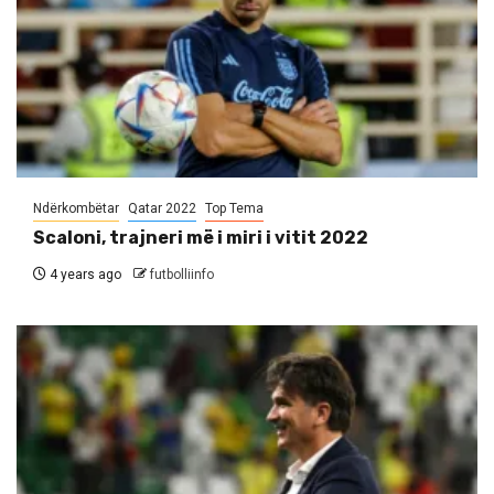
Ndërkombëtar
Qatar 2022
Top Tema
Scaloni, trajneri më i miri i vitit 2022
4 years ago
futbolliinfo