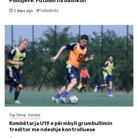
Podujevë: Futbolli na bashkon
2 days ago
futbolliinfo
Top Tema
Vendor
Kombëtarja U19 e përmbyll grumbullimin
treditor me ndeshje kontrolluese