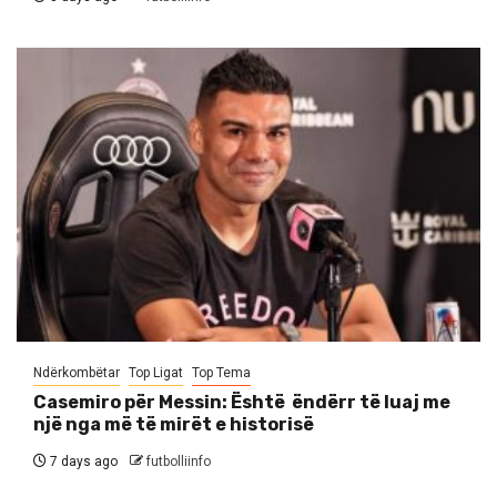
Ndërkombëtar
Top Ligat
Top Tema
Casemiro për Messin: Është ëndërr të luaj me
një nga më të mirët e historisë
7 days ago
futbolliinfo