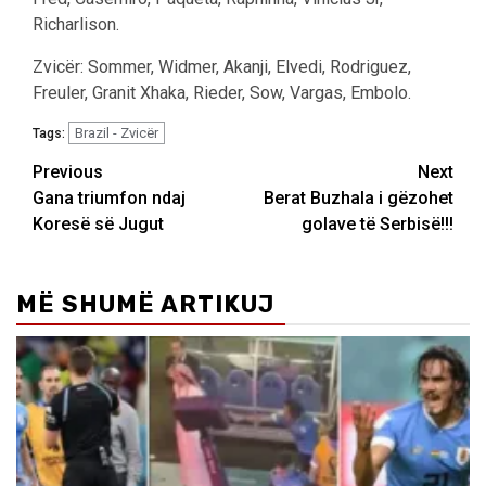
Richarlison.
Zvicër: Sommer, Widmer, Akanji, Elvedi, Rodriguez,
Freuler, Granit Xhaka, Rieder, Sow, Vargas, Embolo.
Brazil - Zvicër
Tags:
Post
Previous
Next
Gana triumfon ndaj
Berat Buzhala i gëzohet
navigation
Koresë së Jugut
golave të Serbisë!!!
MË SHUMË ARTIKUJ