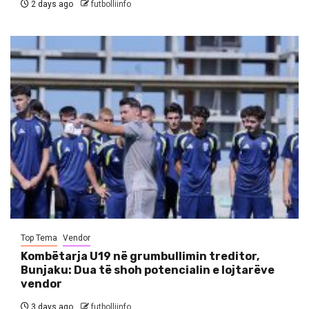
2 days ago
futbolliinfo
Top Tema
Vendor
Kombëtarja U19 në grumbullimin treditor,
Bunjaku: Dua të shoh potencialin e lojtarëve
vendor
3 days ago
futbolliinfo