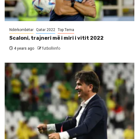
Ndërkombëtar
Qatar 2022
Top Tema
Scaloni, trajneri më i miri i vitit 2022
4 years ago
futbolliinfo