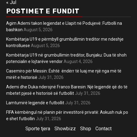
« Jul
POSTIMET E FUNDIT
Agim Ademi takon legjendat e Llapit në Podujevë: Futbolli na
bashkon
August 5, 2026
Kombëtarja U19 e përmbyll grumbullimin treditor me ndeshje
kontrolluese
August 5, 2026
Kombëtarja U19 në grumbullimin treditor, Bunjaku: Dua të shoh
potencialin e lojtarëve vendor
August 4, 2026
Casemiro për Messin: Është ëndërr të luaj me një nga më të
mirët e historisë
July 31, 2026
Ademi dhe Duka nderojnë Franco Baresin: Një legjendë që do të
mbetet pjesë e historisë së futbollit
July 31, 2026
Lamtumirë legjendë e futbollit
July 31, 2026
FIFA këmbëngul në planin për investitorë privatë: Askush nuk po
e shet futbollin
July 31, 2026
Sporte tjera
Showbizz
Shop
Contact