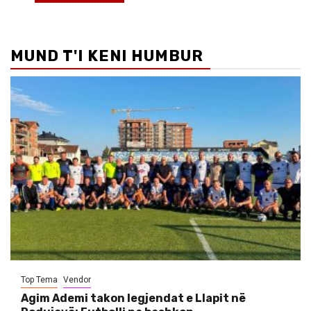
MUND T'I KENI HUMBUR
Top Tema
Vendor
Agim Ademi takon legjendat e Llapit në