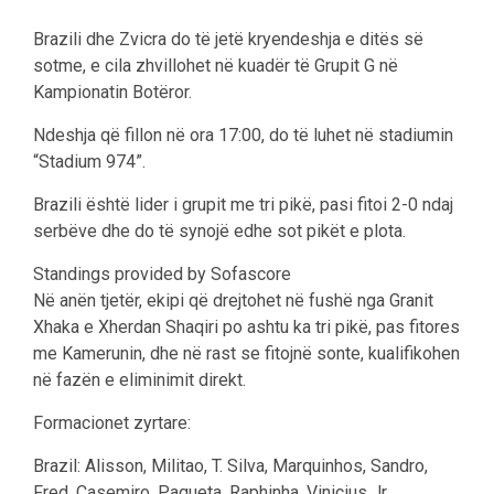
Brazili dhe Zvicra do të jetë kryendeshja e ditës së
sotme, e cila zhvillohet në kuadër të Grupit G në
Kampionatin Botëror.
Ndeshja që fillon në ora 17:00, do të luhet në stadiumin
“Stadium 974”.
Brazili është lider i grupit me tri pikë, pasi fitoi 2-0 ndaj
serbëve dhe do të synojë edhe sot pikët e plota.
Standings provided by Sofascore
Në anën tjetër, ekipi që drejtohet në fushë nga Granit
Xhaka e Xherdan Shaqiri po ashtu ka tri pikë, pas fitores
me Kamerunin, dhe në rast se fitojnë sonte, kualifikohen
në fazën e eliminimit direkt.
Formacionet zyrtare:
Brazil: Alisson, Militao, T. Silva, Marquinhos, Sandro,
Fred, Casemiro, Paqueta, Raphinha, Vinicius Jr,