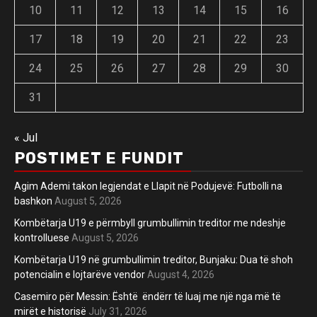
10
11
12
13
14
15
16
17
18
19
20
21
22
23
24
25
26
27
28
29
30
31
« Jul
POSTIMET E FUNDIT
Agim Ademi takon legjendat e Llapit në Podujevë: Futbolli na
bashkon
August 5, 2026
Kombëtarja U19 e përmbyll grumbullimin treditor me ndeshje
kontrolluese
August 5, 2026
Kombëtarja U19 në grumbullimin treditor, Bunjaku: Dua të shoh
potencialin e lojtarëve vendor
August 4, 2026
Casemiro për Messin: Është ëndërr të luaj me një nga më të
mirët e historisë
July 31, 2026