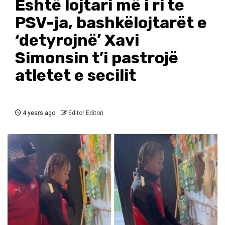
Është lojtari më i ri te
PSV-ja, bashkëlojtarët e
‘detyrojnë’ Xavi
Simonsin t’i pastrojë
atletet e secilit
4 years ago
Editor Editori