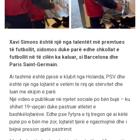
Xavi Simons është një nga talentët më premtues
të futbollit, sidomos duke parë edhe shkollat e
futbollit në të cilën ka kaluar, si Barcelona dhe
Paris Saint-Germain.
Ai tashmë është pjesë e klubit nga Holanda, PSV dhe
është një nga lojtarët e vetëm të rinj që stërvitet dhe
luan me ekipin e parë.
Një video e publikuar në rrjetet sociale po bën bujë – ku
shihet 19-vjeçari duke pastruar atletet e
bashkëlojtarëve. Edhe pse fytyra e tij tregon që ai këtë
punë po e bën me zor, lojtarët tjerë e ngacmojmë dhe i
bëjnë presion gjatë pastrimit.