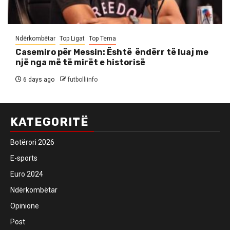
Ndërkombëtar
Top Ligat
Top Tema
Casemiro për Messin: Është ëndërr të luaj me
një nga më të mirët e historisë
6 days ago
futbolliinfo
KATEGORITË
Botërori 2026
E-sports
Euro 2024
Ndërkombëtar
Opinione
Post