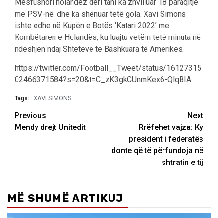
Mesfushori holandez deri tani ka zhvilluar 18 paraqitje
me PSV-në, dhe ka shënuar tetë gola. Xavi Simons
ishte edhe në Kupën e Botës ‘Katari 2022’ me
Kombëtaren e Holandës, ku luajtu vetëm tetë minuta në
ndeshjen ndaj Shteteve të Bashkuara të Amerikës.
https://twitter.com/Football__Tweet/status/16127315
02466371584?s=20&t=C_zK3gkCUnmKex6-QlqBIA
XAVI SIMONS
Tags:
Post
Previous
Next
Mendy drejt Unitedit
Rrëfehet vajza: Ky
navigation
president i federatës
donte që të përfundoja në
shtratin e tij
MË SHUMË ARTIKUJ