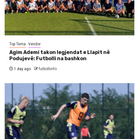
Top Tema
Vendor
Agim Ademi takon legjendat e Llapit në
Podujevë: Futbolli na bashkon
1 day ago
futbolliinfo