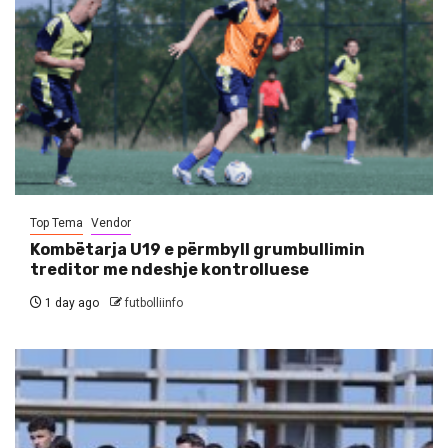
Top Tema
Vendor
Kombëtarja U19 e përmbyll grumbullimin
treditor me ndeshje kontrolluese
1 day ago
futbolliinfo