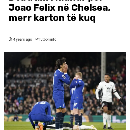
Joao Felix në Chelsea,
merr karton të kuq
4 years ago
futbolliinfo