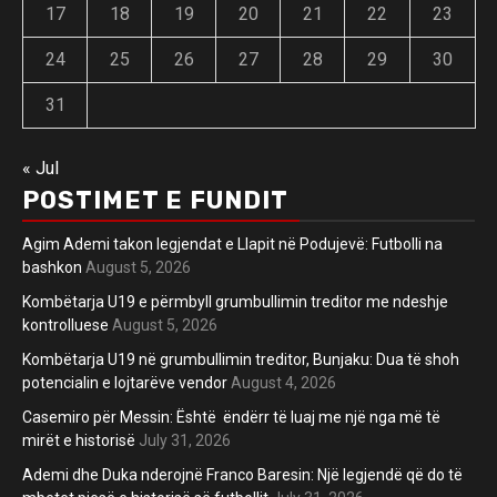
17
18
19
20
21
22
23
24
25
26
27
28
29
30
31
« Jul
POSTIMET E FUNDIT
Agim Ademi takon legjendat e Llapit në Podujevë: Futbolli na
bashkon
August 5, 2026
Kombëtarja U19 e përmbyll grumbullimin treditor me ndeshje
kontrolluese
August 5, 2026
Kombëtarja U19 në grumbullimin treditor, Bunjaku: Dua të shoh
potencialin e lojtarëve vendor
August 4, 2026
Casemiro për Messin: Është ëndërr të luaj me një nga më të
mirët e historisë
July 31, 2026
Ademi dhe Duka nderojnë Franco Baresin: Një legjendë që do të