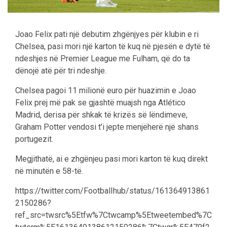
Joao Felix pati një debutim zhgënjyes për klubin e ri
Chelsea, pasi mori një karton të kuq në pjesën e dytë të
ndeshjes në Premier League me Fulham, që do ta
dënojë atë për tri ndeshje.
Chelsea pagoi 11 milionë euro për huazimin e Joao
Felix prej më pak se gjashtë muajsh nga Atlético
Madrid, derisa për shkak të krizës së lëndimeve,
Graham Potter vendosi t’i jepte menjëherë një shans
portugezit.
Megjithatë, ai e zhgënjeu pasi mori karton të kuq direkt
në minutën e 58-të.
https://twitter.com/FootbalIhub/status/161364913861
2150286?
ref_src=twsrc%5Etfw%7Ctwcamp%5Etweetembed%7C