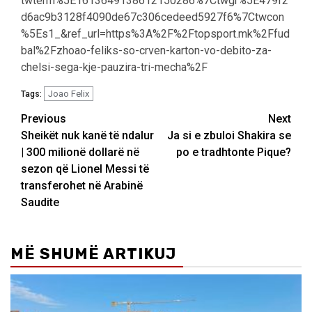
twterm%5E1613649138612150286%7Ctwgr%5E479f2
d6ac9b3128f4090de67c306cedeed5927f6%7Ctwcon
%5Es1_&ref_url=https%3A%2F%2Ftopsport.mk%2Ffud
bal%2Fzhoao-feliks-so-crven-karton-vo-debito-za-
chelsi-sega-kje-pauzira-tri-mecha%2F
Joao Felix
Tags:
Post
Previous
Next
Sheikët nuk kanë të ndalur
Ja si e zbuloi Shakira se
navigation
| 300 milionë dollarë në
po e tradhtonte Pique?
sezon që Lionel Messi të
transferohet në Arabinë
Saudite
MË SHUMË ARTIKUJ