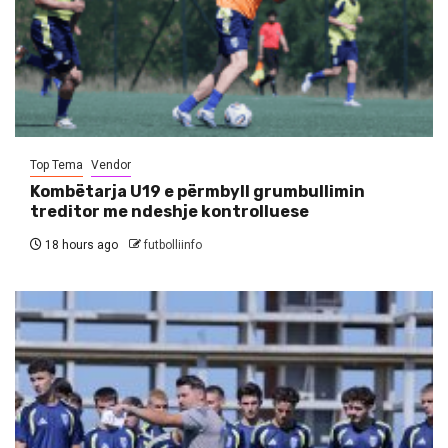
Top Tema
Vendor
Kombëtarja U19 e përmbyll grumbullimin
treditor me ndeshje kontrolluese
18 hours ago
futbolliinfo