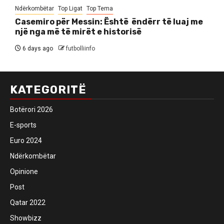
Ndërkombëtar
Top Ligat
Top Tema
Casemiro për Messin: Është ëndërr të luaj me
një nga më të mirët e historisë
6 days ago
futbolliinfo
KATEGORITË
Botërori 2026
E-sports
Euro 2024
Ndërkombëtar
Opinione
Post
Qatar 2022
Showbizz