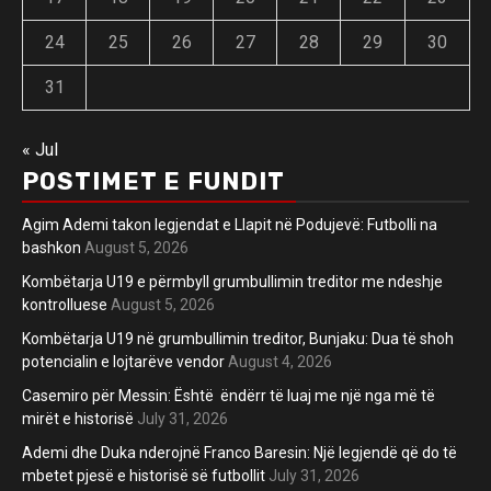
24
25
26
27
28
29
30
31
« Jul
POSTIMET E FUNDIT
Agim Ademi takon legjendat e Llapit në Podujevë: Futbolli na
bashkon
August 5, 2026
Kombëtarja U19 e përmbyll grumbullimin treditor me ndeshje
kontrolluese
August 5, 2026
Kombëtarja U19 në grumbullimin treditor, Bunjaku: Dua të shoh
potencialin e lojtarëve vendor
August 4, 2026
Casemiro për Messin: Është ëndërr të luaj me një nga më të
mirët e historisë
July 31, 2026
Ademi dhe Duka nderojnë Franco Baresin: Një legjendë që do të
mbetet pjesë e historisë së futbollit
July 31, 2026