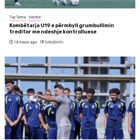
Top Tema
Vendor
Kombëtarja U19 e përmbyll grumbullimin
treditor me ndeshje kontrolluese
18 hours ago
futbolliinfo