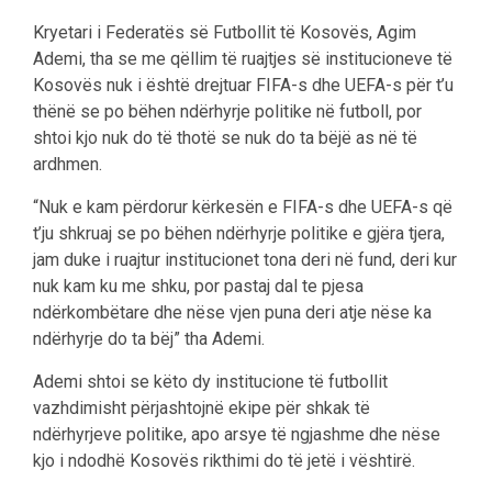
Kryetari i Federatës së Futbollit të Kosovës, Agim
Ademi, tha se me qëllim të ruajtjes së institucioneve të
Kosovës nuk i është drejtuar FIFA-s dhe UEFA-s për t’u
thënë se po bëhen ndërhyrje politike në futboll, por
shtoi kjo nuk do të thotë se nuk do ta bëjë as në të
ardhmen.
“Nuk e kam përdorur kërkesën e FIFA-s dhe UEFA-s që
t’ju shkruaj se po bëhen ndërhyrje politike e gjëra tjera,
jam duke i ruajtur institucionet tona deri në fund, deri kur
nuk kam ku me shku, por pastaj dal te pjesa
ndërkombëtare dhe nëse vjen puna deri atje nëse ka
ndërhyrje do ta bëj” tha Ademi.
Ademi shtoi se këto dy institucione të futbollit
vazhdimisht përjashtojnë ekipe për shkak të
ndërhyrjeve politike, apo arsye të ngjashme dhe nëse
kjo i ndodhë Kosovës rikthimi do të jetë i vështirë.