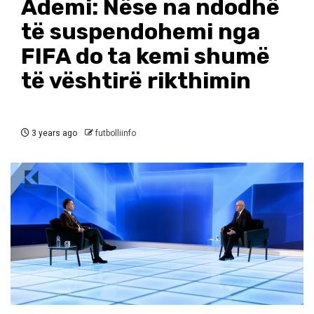
Ademi: Nëse na ndodhë
të suspendohemi nga
FIFA do ta kemi shumë
të vështirë rikthimin
3 years ago
futbolliinfo