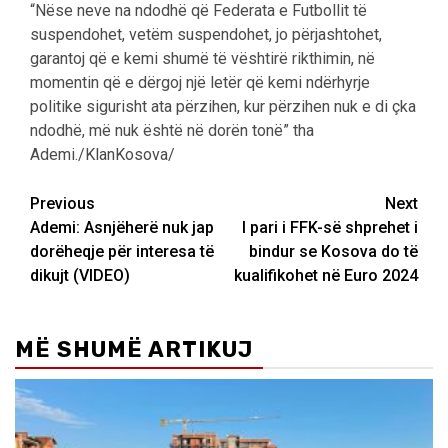
“Nëse neve na ndodhë që Federata e Futbollit të
suspendohet, vetëm suspendohet, jo përjashtohet,
garantoj që e kemi shumë të vështirë rikthimin, në
momentin që e dërgoj një letër që kemi ndërhyrje
politike sigurisht ata përzihen, kur përzihen nuk e di çka
ndodhë, më nuk është në dorën tonë” tha
Ademi./KlanKosova/
Post
Previous
Next
Ademi: Asnjëherë nuk jap
I pari i FFK-së shprehet i
navigation
dorëheqje për interesa të
bindur se Kosova do të
dikujt (VIDEO)
kualifikohet në Euro 2024
MË SHUMË ARTIKUJ