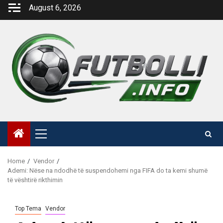
Skip
August 6, 2026
to
content
Primary
Menu
Home
Vendor
Ademi: Nëse na ndodhë të suspendohemi nga FIFA do ta kemi shumë
të vështirë rikthimin
Top Tema
Vendor